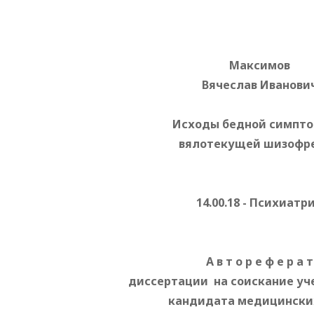
Максимов
Вячеслав Иванови
Исходы бедной симпт
вялотекущей шизофр
14.00.18 - Психиатр
А в т о р е ф е р а т
диссертации на соискание уч
кандидата медицински