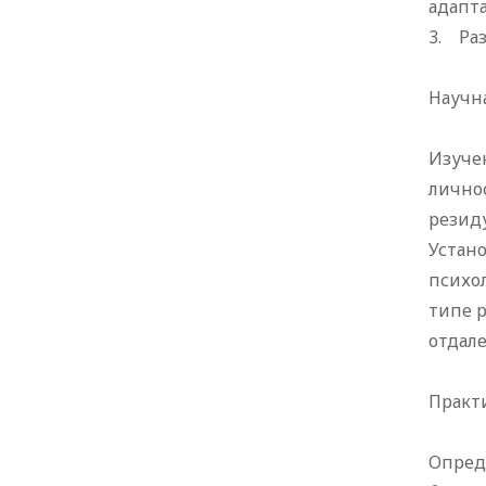
адапт
3. Раз
Научн
Изуче
лично
резид
Устан
психо
типе 
отдале
Практ
Опред