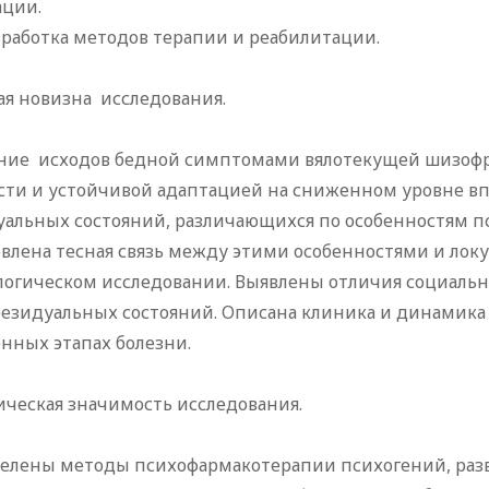
ации.
работка методов терапии и реабилитации.
ая новизна исследования.
ние исходов бедной симптомами вялотекущей шизо
сти и устойчивой адаптацией на сниженном уровне вп
уальных состояний, различающихся по особенностям 
овлена тесная связь между этими особенностями и ло
логическом исследовании. Выявлены отличия социальн
резидуальных состояний. Описана клиника и динамик
нных этапах болезни.
ическая значимость исследования.
елены методы психофармакотерапии психогений, раз