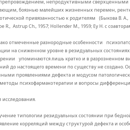
препровождением, непродуктивными сверхценными 
ающим, боязнью малейших жизненных перемен, рен
тической привязанностью к родителям (Быкова В. А., Ива
 R., Astrup Ch., 1957; Hollender M., 1959; Ey H. с соавторами
о отмеченные разнородные особенности психопат
ации на сниженном уровне в резидуальных состояния
рении упоминаются лишь кратко и в разрозненном ви
яний до настоящего времени по существу не создано.
чными проявлениями дефекта и модусом патологическо
 методы психофармакотерапии и вопросы дифференци
 исследования.
учение типологии резидуальных состоянии при бедн
явление корреляций между структурой дефекта и о