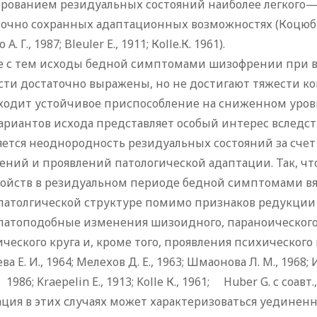
рованием резидуальных состояний наиболее легкого—
очно сохранных адаптационных возможностях (Коцюбинск
А. Г., 1987; Bleuler Е., 1911; Коllе.К. 1961).
е с тем исходы бедной симптомами шизофрении при вя
ти достаточно выражены, но не достигают тяжести ко
ходит устойчивое приспособление на сниженном уровн
ариантов исхода представляет особый интерес вследств
яется неоднородность резидуальных состояний за сче
ний и проявлений патологической адаптации. Так, чт
ройств в резидуальном периоде бедной симптомами вя
патолгической структуре помимо признаков редукции 
патоподобные изменения шизоидного, параноического,
ческого круга и, кроме того, проявления психического 
а Е. И., 1964; Мелехов Д. Е., 1963; Шмаонова Л. М., 1968; И
, 1986; Kraepelin Е., 1913; Kolle К., 1961; Huber G. с соав
ация в этих случаях может характеризоваться уедин