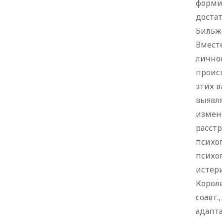
форми
достат
Бильжо 
Вмест
личнос
проис
этих в
выявл
измене
расст
психо
психо
истери
Королев
соавт.
адапт