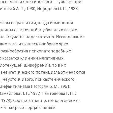
псевдопсихопатического — уровня при
ий А. П., 1980; Нефедьев О. П., 1983;
лом ее развитии, когда изменения
нечных состояний и у больных все же
е, изучены недостаточно. Исследование
ие того, что здесь наиболее ярко
т разнообразия психопатоподобных
о касается клиники негативных
лотекущей шизофрении, то в их
энергетического потенциала отмечаются
 неустойчивого, психастенического,
инфантилизма (Погосян Б. М., 1961;
змайлова Л. Г., 1977; Пантелеева Г. П. с
т., 1979). Соответственно, патологическая
енным миросо-зерцательным