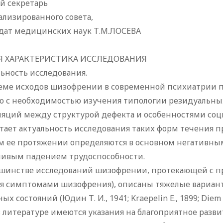
й секретарь
лизированного совета,
дат медицинских наук Т.М.ЛОСЕВА
 ХАРАКТЕРИСТИКА ИССЛЕДОВАНИЯ
ьность исследования.
еме исходов шизофрении в современной психиатрии пр
о с необходимостью изучения типологии резидуальных
ляций между структурой дефекта и особенностями соц
тает актуальность исследования таких форм течения п
ем ее протяжении определяются в основном негативн
ливым падением трудоспособности.
ьшинстве исследований шизофрении, протекающей с п
ая симптомами шизофрения), описаны тяжелые вариант
ых состояний (Юдин Т. И., 1941; Kraepelin Е., 1899; Diem О
 литературе имеются указания на благоприятное разв