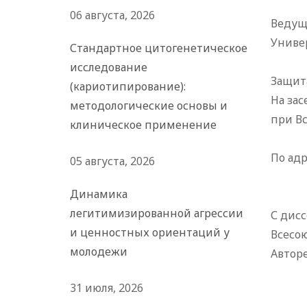
06 августа, 2026
Ведущ
Униве
Стандартное цитогенетическое
исследование
Защита
(кариотипирование):
На зас
методологические основы и
при В
клиническое применение
По адр
05 августа, 2026
Динамика
легитимизированной агрессии
С дис
и ценностных ориентаций у
Всесою
молодежи
Авторе
31 июля, 2026