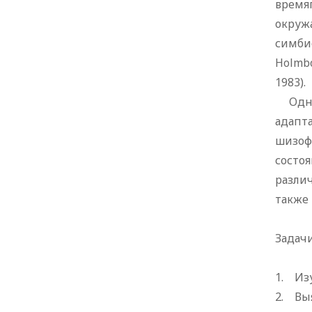
время
окруж
симбио
Holmboe
1983).
Однак
адапт
шизоф
состо
разли
также
Задачи
1. Из
2. Вы