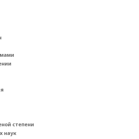
ч
омами
ении
ия
еной степени
х наук