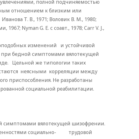
увлечениями, полной подчиняемостью
тным отношением к близким или
нова Т. В., 1971; Воловик В. М., 1980;
, 1967; Nyman G. E. с соавт., 1978; Carr V. J.,
оподобных изменений и устойчивой
х при бедной симптомами вялотекущей
де. Цельной же типологии таких
 Остаются неясными корреляции между
го приспособления. Не разработаны
рованной социальной реабилитации.
ой симптомами вялотекущей шизофрении.
собенностями социально- трудовой