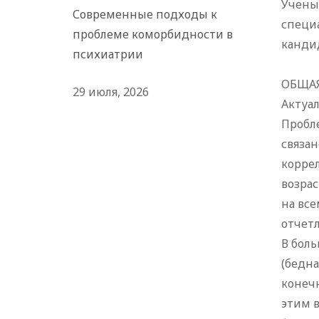
Учены
Современные подходы к
специа
проблеме коморбидности в
канди
психиатрии
ОБЩАЯ
29 июля, 2026
Актуал
Пробл
связан
корре
возрас
на вс
отчет
В бол
(бедн
конечн
этим в