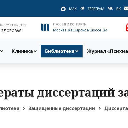
MAX
ТЕЛЕГРАМ
ВК
ПРОЕЗД И КОНТАКТЫ
НОЕ УЧРЕЖДЕНИЕ
Москва, Каширское шоссе, 34
О ЗДОРОВЬЯ
Клиника
Библиотека
Журнал «Психиа
раты диссертаций за
лиотека
Защищенные диссертации
Диссертац