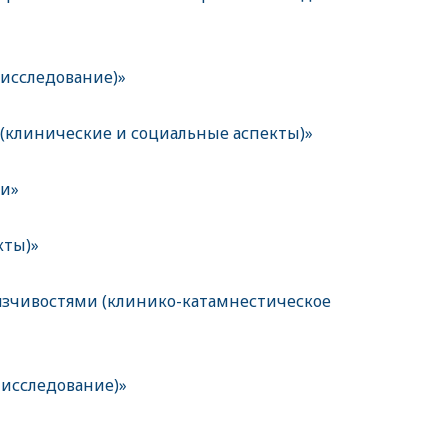
 исследование)»
клинические и социальные аспекты)»
ии»
кты)»
язчивостями (клинико-катамнестическое
исследование)»