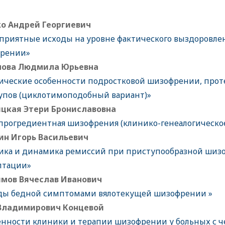
о Андрей Георгиевич
оприятные исходы на уровне фактического выздоровл
рении»
ова Людмила Юрьевна
ические особенности подростковой шизофрении, прот
упов (циклотимоподобный вариант)»
цкая Этери Брониславовна
прогредиентная шизофрения (клинико-генеалогическое
ин Игорь Васильевич
ика и динамика ремиссий при приступообразной шизо
птации»
мов Вячеслав Иванович
ды бедной симптомами вялотекущей шизофрении »
Владимирович Концевой
енности клиники и терапии шизофрении у больных с 