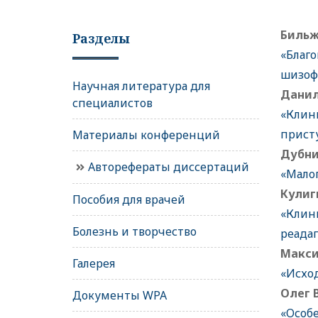
Бильж
Разделы
«Благ
шизоф
Научная литература для
Данил
специалистов
«Клин
прист
Материалы конференций
Дубни
Авторефераты диссертаций
«Мало
Кулиг
Пособия для врачей
«Клин
Болезнь и творчество
реада
Макси
Галерея
«Исхо
Олег 
Документы WPA
«Особ