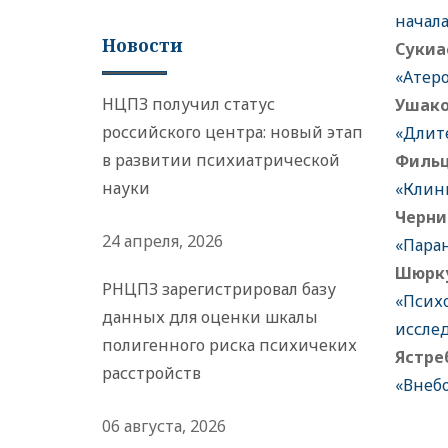
начала
Новости
Сукиа
«Атер
НЦПЗ получил статус
Ушако
российского центра: новый этап
«Длит
в развитии психиатрической
Фильц
науки
«Клин
Черни
24 апреля, 2026
«Пара
Шюрку
РНЦПЗ зарегистрировал базу
«Псих
данных для оценки шкалы
иссле
полигенного риска психичеких
Ястре
расстройств
«Внеб
06 августа, 2026