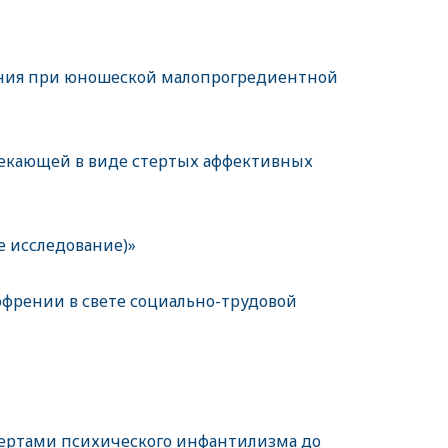
ения при юношеской малопрогредиентной
екающей в виде стертых аффективных
 исследование)»
френии в свете социально-трудовой
чертами психического инфантилизма до