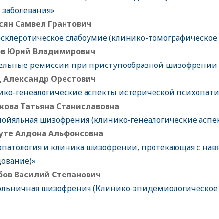
 заболевания»
сян Самвел Грантович
осклеротическое слабоумие (клинико-томографическое
в Юрий Владимирович
ельные ремиссии при приступообразной шизофрении (
 Aлександр Орестович
ико-генеалогические аспекты истерической психопат
кова Татьяна Станиславовна
нойяльная шизофрения (клинико-генеалогические аспе
те Алдона Альфонсовна
опатология и клиника шизофрении, протекающая с нав
дование)»
бов Василий Степанович
ольничная шизофрения (Клинико-эпидемиологическое 