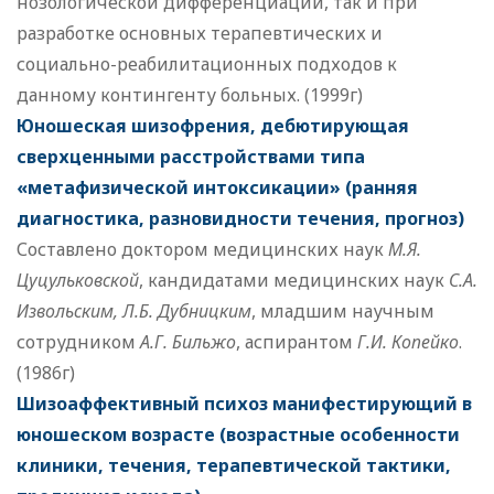
нозологической дифференциации, так и при
разработке основных терапевтических и
социально-реабилитационных подходов к
данному контингенту больных. (1999г)
Юношеская шизофрения, дебютирующая
сверхценными расстройствами типа
«метафизической интоксикации» (ранняя
диагностика, разновидности течения, прогноз)
Составлено доктором медицинских наук
М.Я.
Цуцульковской
, кандидатами медицинских наук
С.А.
Извольским, Л.Б. Дубницким
, младшим научным
сотрудником
А.Г. Бильжо
, аспирантом
Г.И. Копейко
.
(1986г)
Шизоаффективный психоз манифестирующий в
юношеском возрасте (возрастные особенности
клиники, течения, терапевтической тактики,