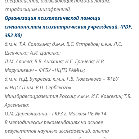
специалистов, оказывающих помощь лицам,
страдающим шизофренией.
Организация психологической помощи
специалистам психиатрических учреждений
. (PDF,
352 Кб)
д.м.н. Т.А. Солохина; д.м.н. В.С. Ястребов; к.э.н. Л.С.
Шевченко; А.И. Цапенко;
Л.М. Алиева; В.В. Анохина; Н.С. Грачева; Н.В.
Марушкевич – ФГБУ «НЦПЗ РАМН»;
д.м.н. Н.Д. Букреева; к.м.н. Г.В. Тюменкова – ФГБУ
«ГНЦССП им. В.П. Сербского»
Минздравсоцразвития России; к.м.н. И.Г. Кожекин; Т.Б.
Арсеньева;
О.М. Деревяшкина – ГКУЗ г. Москвы ПБ № 14
В методических рекомендациях на основе
результатов научных исследований, опыта