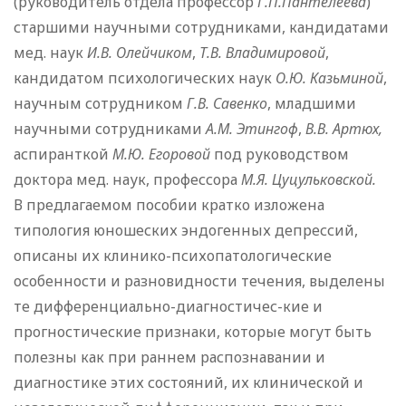
(руководитель отдела профессор
Г.П.Пантелеева
)
старшими научными сотрудниками, кандидатами
мед. наук
И.В. Олейчиком
,
Т.В. Владимировой
,
кандидатом психологических наук
О.Ю. Казьминой
,
научным сотрудником
Г.В. Савенко
, младшими
научными сотрудниками
А.М. Этингоф
,
В.В. Артюх,
аспиранткой
М.Ю. Егоровой
под руководством
доктора мед. наук, профессора
М.Я. Цуцульковской.
В предлагаемом пособии кратко изложена
типология юношеских эндогенных депрессий,
описаны их клинико-психопатологические
особенности и разновидности течения, выделены
те дифференциально-диагностичес-кие и
прогностические признаки, которые могут быть
полезны как при раннем распознавании и
диагностике этих состояний, их клинической и