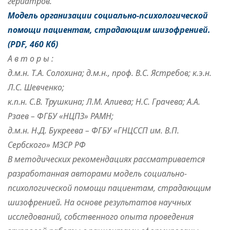
гериатров.
Модель организации социально-психологической
помощи пациентам, страдающим шизофренией
.
(PDF, 460 Кб)
А в т о р ы :
д.м.н. Т.А. Солохина; д.м.н., проф. В.С. Ястребов; к.э.н.
Л.С. Шевченко;
к.п.н. С.В. Трушкина; Л.М. Алиева; Н.С. Грачева; А.А.
Рзаев – ФГБУ «НЦПЗ» РАМН;
д.м.н. Н.Д. Букреева – ФГБУ «ГНЦССП им. В.П.
Сербского» МЗСР РФ
В методических рекомендациях рассматривается
разработанная авторами модель социально-
психологической помощи пациентам, страдающим
шизофренией. На основе результатов научных
исследований, собственного опыта проведения