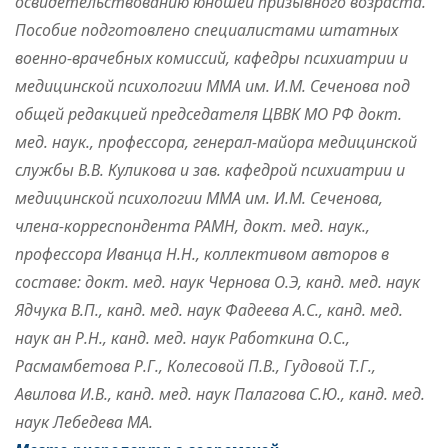
освидетельствованию юношей призывного возраста.
Пособие подготовлено специалистами штатных
военно-врачебных комиссий, кафедры психиатрии и
медицинской психологии ММА им. И.М. Сеченова под
общей редакцией председателя ЦВВК МО РФ докт.
мед. наук., профессора, генерал-майора медицинской
службы В.В. Куликова и зав. кафедрой психиатрии и
медицинской психологии ММА им. И.М. Сеченова,
члена-корреспондента РАМН, докт. мед. наук.,
профессора Иванца Н.Н., коллективом авторов в
составе: докт. мед. наук Чернова О.Э, канд. мед. наук
Ядчука В.П., канд. мед. наук Фадеева А.С., канд. мед.
наук ан Р.Н., канд. мед. наук Работкина О.С.,
Расмамбетова Р.Г., Колесовой П.В., Гудовой Т.Г.,
Авилова И.В., канд. мед. наук Палагова С.Ю., канд. мед.
наук Лебедева МА.