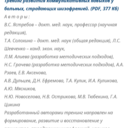
Тренинг развития коммуникативных навыков у
больных, страдающих шизофренией
. (PDF, 377 Кб)
А в т о р ы :
В.С. Ястребов – докт. мед. наук, профессор (научная
редакция),
Т.А. Солохина – докт. мед. наук (общая редакция), Л.С.
Шевченко – канд. экон. наук,
Л.М. Алиева (разработка методических подходов),
Н.С. Грачева (разработка методических подходов), А.А.
Рзаев, Е.В. Аксенова,
А.В. Дульцев, Д.Н. Ефремова, Т.А. Кулик, И.А. Куликова,
А.Ю. Мясников,
Н.Ю. Новоселова, Н.В. Острикова, М.В. Тюбекина, Г.А.
Цикина
Разработанный авторами тренинг направлен на
формирование, развитие и восстановление у