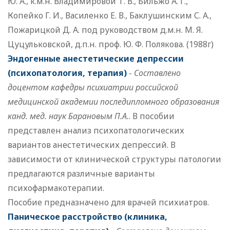
Ю. А., к.м.н. Владимировой Т. В., Бильжо А. Г.,
Копейко Г. И., Василенко Е. В., Баклушинским С. А.,
Пожарицкой Д. А. под руководством д.м.н. М. Я.
Цуцульковской, д.п.н. проф. Ю. Ф. Полякова. (1988г)
Эндогенные анестетические депрессии
(психопатология, терапия)
-
Составлено
доцентом кафедры психиатрии российской
медицинской академии последипломного образования
канд. мед. наук Барановым П.А.
. В пособии
представлен анализ психопатологических
вариантов анестетических депрессий. В
зависимости от клинической структуры патологии
предлагаются различные варианты
психофармакотерапии.
Пособие предназначено для врачей психиатров.
Паническое расстройство (клиника,