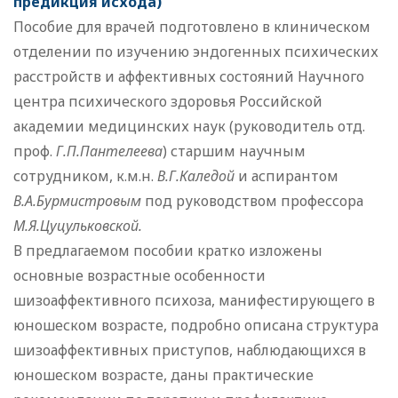
предикция исхода)
Пособие для врачей подготовлено в клиническом
отделении по изучению эндогенных психических
расстройств и аффективных состояний Научного
центра психического здоровья Российской
академии медицинских наук (руководитель отд.
проф.
Г.П.Пантелеева
) старшим научным
сотрудником, к.м.н.
В.Г.Каледой
и аспирантом
В.А.Бурмистровым
под руководством профессора
М.Я.Цуцульковской.
В предлагаемом пособии кратко изложены
основные возрастные особенности
шизоаффективного психоза, манифестирующего в
юношеском возрасте, подробно описана структура
шизоаффективных приступов, наблюдающихся в
юношеском возрасте, даны практические