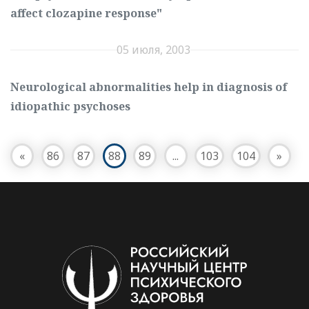
affect clozapine response"
05 июля, 2003
Neurological abnormalities help in diagnosis of
idiopathic psychoses
«
86
87
88
89
...
103
104
»