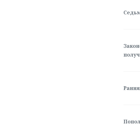
Седьм
Закон
получ
Рання
Попол