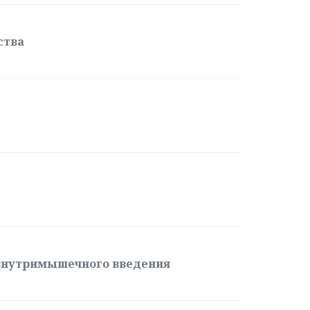
ства
 внутримышечного введения