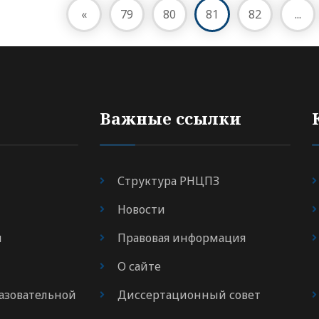
«
79
80
81
82
...
Важные ссылки
Структура РНЦПЗ
Новости
я
Правовая информация
О сайте
азовательной
Диссертационный совет