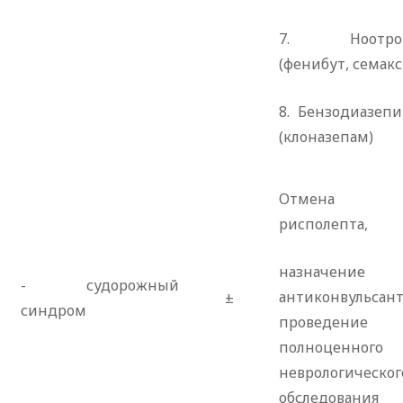
7. Ноотро
(фенибут, семакс 
8. Бензодиазеп
(клоназепам)
Отмена
рисполепта,
назначение
- судорожный
антиконвульсант
±
синдром
проведение
полноценного
неврологическог
обследования