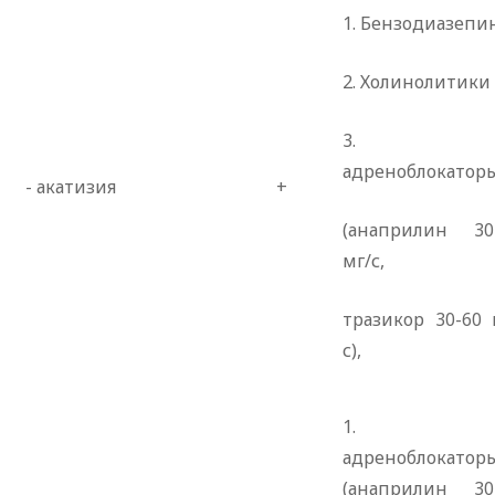
1. Бензодиазепи
2. Холинолитики
3. 
адреноблокатор
- акатизия
+
(анаприлин 30
мг/с,
тразикор 30-60 
с),
1. 
адреноблокатор
(анаприлин 30