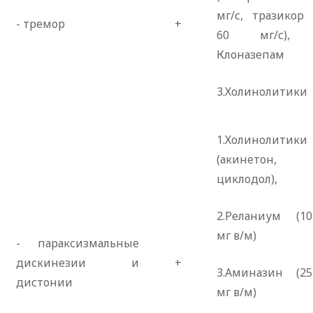
мг/с, тразикор 
- тремор
+
60 мг/с), 
Клоназепам
3.Холинолитики
1.Холинолитики
(акинетон,
циклодол),
2.Реланиум (10
мг в/м)
- параксизмальные
дискинезии и
+
3.Аминазин (25
дистонии
мг в/м)