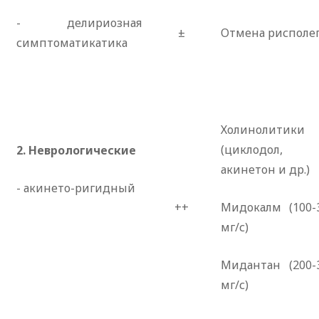
- делириозная
±
Отмена рисполе
симптоматикатика
Холинолитики
(циклодол,
2. Неврологические
акинетон и др.)
- акинето-ригидный
++
Мидокалм (100-
мг/с)
Мидантан (200-
мг/с)