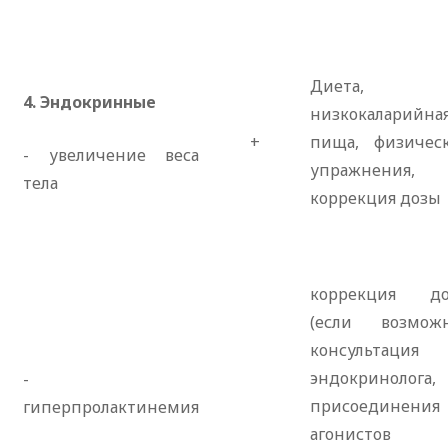
Диета,
4. Эндокринные
низкокаларийна
+
пища, физичес
- увеличение веса
упражнения,
тела
коррекция дозы
коррекция до
(если возможн
консультация
эндокринолога,
-
присоединения
гиперпролактинемия
агонистов