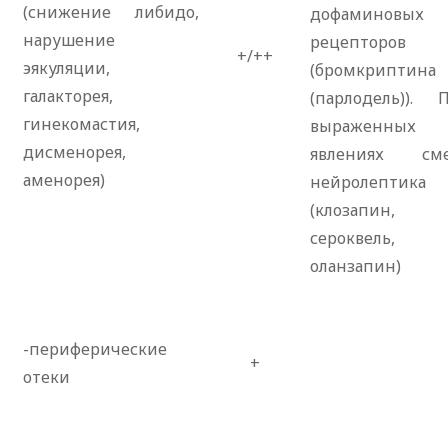
(снижение либидо,
дофаминовых
нарушение
рецепторов
+/++
эякуляции,
(бромкриптина
галакторея,
(парлодель)). 
гинекомастия,
выраженных
дисменорея,
явлениях сме
аменорея)
нейролептика
(клозапин,
сероквель,
оланзапин)
-периферические
+
отеки