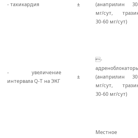
- тахикардия
±
(анаприлин 30
мг/сут, трази
30-60 мг/сут)
-
адреноблокатор
- увеличение
±
(анаприлин 30
интервала Q-T на ЭКГ
мг/сут, трази
30-60 мг/сут)
Местное