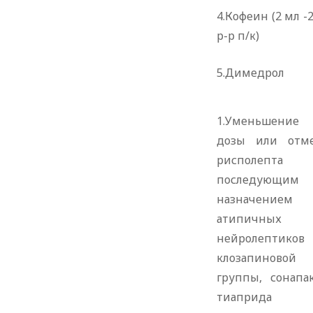
4.Кофеин (2 мл -
р-р п/к)
5.Димедрол
1.Уменьшение
дозы или отм
рисполепта
последующим
назначением
атипичных
нейролептиков
клозапиновой
группы, сонапак
тиаприда