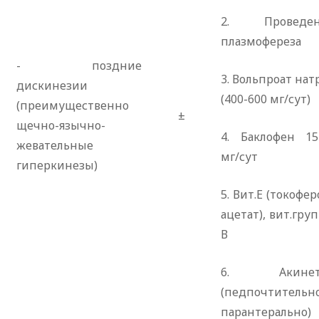
2. Проведен
плазмофереза
- поздние
3. Вольпроат нат
дискинезии
(400-600 мг/сут)
(преимущественно
±
щечно-язычно-
4. Баклофен 15
жевательные
мг/сут
гиперкинезы)
5. Вит.Е (токофер
ацетат), вит.гру
В
6. Акинет
(педпочтительн
парантерально)