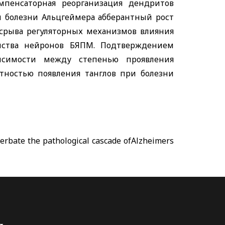
мпенсаторная реорганизация дендритов
и болезни Альцгеймера абберантный рост
 срыва регуляторных механизмов влияния
ойства нейронов БЯПМ. Подтверждением
исимости между степенью проявления
тностью появления танглов при болезни
cerbate the pathological cascade ofAlzheimers