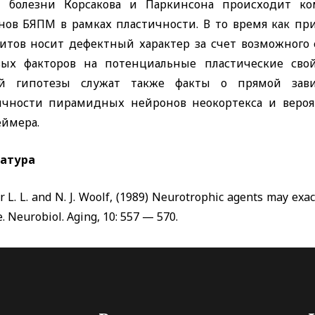
 болезни Корсакова и Паркинсона происходит ко
нов БЯПМ в рамках пластичности. В то время как пр
итов носит дефектный характер за счет возможного
вых факторов на потенциальные пластические св
й гипотезы служат также факты о прямой зав
ичности пирамидных нейронов неокортекса и вероя
еймера.
атура
r L. L. and N. J. Woolf, (1989) Neurotrophic agents may exa
e. Neurobiol
.
Aging
, 10: 557 — 570.