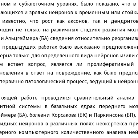
чном и субклеточном уровнях, было показано, что в
вающихся и зрелых нейронов к временным или стойк
 известно, что рост как аксонов, так и дендрито
ходит не только на различных стадиях развития мозг
ни Альцгеймера (БА) сведения относительно реоргани
 предыдущих работах было высказано предположени
ерна только для определенного вида нейронов и/или 
м встает вопрос, является ли пролиферативный
ановления в ответ на повреждение, как было предп
 первично патологический процесс, ведущий к нейрон
тоящей работе проводился сравнительный анализ
итной системы в базальных ядрах переднего моз
ймера (БА), болезни Корсакова (БК) и Паркинсона (БП
идных нейронов в различных полях неокортекса пр
ерного компьютерного количественного анализа не