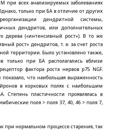
ПМ при всех анализируемых заболеваниях
днако, только при БА в отличие от других
еорганизации дендритной системы,
ичных дендритов, или дополнительных
о дерева («интенсивный рост»). В то же
ный рост» дендритов, т. е. за счет роста
ой территории. Было установлено также,
в только при БА располагались вблизи
рецептор фактора роста нервов р75
NGF
.
 показало, что наибольшая выраженность
йронов в корковых полях с наибольшим
. Степень пластичности проявлялась в
бические поля > поля 37, 40, 46 > поля 7,
ак при нормальном процессе старения, так