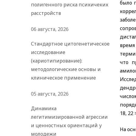
было 
полигенного риска психичеких
коррел
расстройств
забо
сопро
06 августа, 2026
диста
Стандартное цитогенетическое
время 
исследование
терми
(кариотипирование):
что п
методологические основы и
амило
клиническое применение
Иссле
дендр
05 августа, 2026
число
порядк
Динамика
18, 22 
легитимизированной агрессии
и ценностных ориентаций у
На осн
молодежи