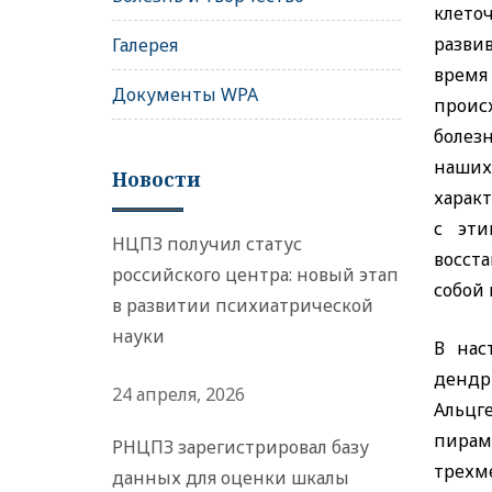
клето
разви
Галерея
время
Документы WPA
проис
болез
наших
Новости
характ
с эти
НЦПЗ получил статус
восст
российского центра: новый этап
собой
в развитии психиатрической
науки
В нас
дендр
24 апреля, 2026
Альцге
пирам
РНЦПЗ зарегистрировал базу
трехм
данных для оценки шкалы