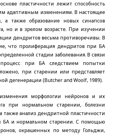
 основе пластичности лежит способность
им адаптивным изменениям. В настоящее
в, а также образование новых синапсов
а, но и в зрелом возрасте. При изучении
зации дендритов весьма противоречивы. В
е, что пролиферация дендритов при БА
определенной стадии заболевания. В связи
 процесс при БА следствием попытки
оложено, при старении или представляет
ной дегенерации (
Butcher
and
Woolf
, 1989).
 изменения морфологии нейронов и их
га при нормальном старении, болезни
), а также анализ дендритной пластичности
и БА и нормальном старении. С помощью
йронов, окрашенных по методу Гольджи,