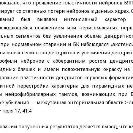
показано, что проявление пластичности нейронов БЯ
ирует со степенью потери нейронов в данных ядрах. О
леваний был выявлен интенсивный характер р
вождающейся появлением или перисомальных перв
льных сегментов без увеличения объема дендритног
при нормальном старении и БК наблюдался «экстенсив
нальных сегментов дендритов и увеличения дендритн
рофили нейронов с абберантным ростом дендрито
идных бляшек и имели положительную окраску на 
дование пластичности дендритов корковых формаций
итной перестройки характерна для пирамидных не
м нейрофибриллярных танглов, возникающих при БА
е убывания — межуточная энторинальная область > лим
> поля 17, 41,4.
овании полученных результатов делается вывод, что к