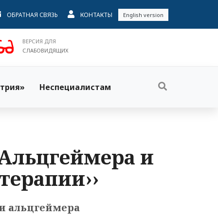
ОБРАТНАЯ СВЯЗЬ
КОНТАКТЫ
English version
ВЕРСИЯ ДЛЯ
СЛАБОВИДЯЩИХ
трия»
Неспециалистам
ь Альцгеймера и
 терапии››
ни альцгеймера