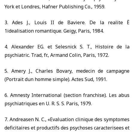
York et Londres, Hafner Publishing Co.,
1959.
3.
Ades J., Lou
is II de Baviere. De la realite
Ё
1idealisation romantique. Geigy, Paris,
1984.
4.
Alexander EG. et Selesnick S. T., Histoire de la
psychiatric. Trad, fr., Armand Colin, Paris,
1972.
5.
Amery J., Charles Bovary, medecin de campagne
(Portrait dun homme si
mple). Actes Sud,
1991.
6.
Amnesty International (section franchise). Les abus
psychiatriques en U. R. S. S. Paris,
1979.
7.
Andreasen N. C., «Evaluation clinique des symptomes
deficitaires et productifs des psychoses caracterisees et