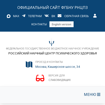
ОФИЦИАЛЬНЫЙ САЙТ ФГБНУ РНЦПЗ
MAX
ТЕЛЕГРАМ
ВК
ОБРАТНАЯ СВЯЗЬ
КОНТАКТЫ
English version
ФЕДЕРАЛЬНОЕ ГОСУДАРСТВЕННОЕ БЮДЖЕТНОЕ НАУЧНОЕ УЧРЕЖДЕНИЕ
РОССИЙСКИЙ НАУЧНЫЙ ЦЕНТР ПСИХИЧЕСКОГО ЗДОРОВЬЯ
ПРОЕЗД И КОНТАКТЫ
Москва, Каширское шоссе, 34
ВЕРСИЯ ДЛЯ
СЛАБОВИДЯЩИХ
МЕНЮ