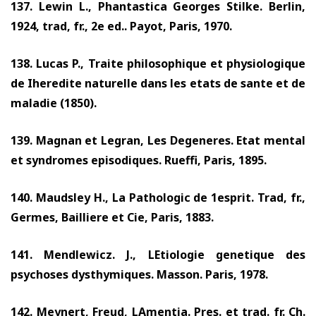
137.
Lewin L., Phantastica Georges Stilke. Berlin,
1924,
trad, fr., 2e ed.. Payot, Paris,
1970.
138.
Lucas P., Traite philosophique et physiologique
de Iheredite naturelle dans les etats de sante et de
maladie
(1850).
139.
Magnan et Legran, Les Degeneres. Etat mental
et syndromes episodiques. Rueffi, Paris,
1895.
140.
Maudsley H., La Pathologic de 1esprit. Trad, fr.,
Germes, Bailliere et Cie, Paris,
1883.
141.
Mendlewicz. J., LEtiologie genetique des
psychoses dysthymiques. Masson. Paris,
1978.
142.
Meynert, Freud, LAmentia. Pres. et trad. fr. Ch.