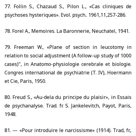
77.
Follin S., Chazaud S., Pilon L., «Cas cliniques de
psychoses hysteriques». Evol. psych..
1961,11,257-286.
78.
Forel A., Memoires. La Baronnerie, Neuchatel,
1941.
79.
Freeman W., «Plane of section in leucotomy in
relation to social adjustment (A follow-up study of
1000
cases)", in Anatomo-physiologie cerebrale et biologie.
Congres international de psychiatrie (T. IV), Hoermann
et Cie, Paris,
1950.
80.
Freud S., «Au-dela du principe du plaisir», in Essais
de psychanalyse. Trad. fr. S. Jankelevitch, Payot, Paris,
1948.
81. —
«Pour introduire le narcissisme»
(1914).
Trad, fr.,