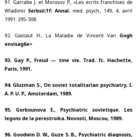
91.
Garrabe J. et Morosov P., «Les ecrits franchises de
Wladimir
Serbsii;1f: Annal.
med. psych.,
149, 4,
avril
1991. 295-308.
92.
Gastaut H., La Maladie de Vincent Van
Gogh
envisag6e>
93.
Gay P., Freud — tine vie. Trad. fr.. Hachette,
Paris,
1991.
94.
Gluzman S., On soviet totalitarian psychiatry, I.
A. P. U. P., Amsterdam,
1989.
95.
Gorbounova E
., Psychiatric sovietique. Les
legons de la perestroika. Novosti, Moscou,
1989.
96.
Goodwin D. W., Guze S. B., Psychiatric diagnosis,