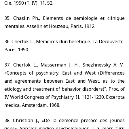
Cie,
1950
(T. IV),
11, 52.
35.
Chaslin Ph., Elements de semiologie et clinique
mentales. Asselin et Houzeau, Paris,
1912.
36.
Chertok L., Memoires dun heretique. La Decouverte,
Paris,
1990.
37.
Chertok L., Masserman J. H., Snezhnevsky A. V.,
«Concepts of psychiatry: East and West (Differences
and agreements between East and West, as to the
etiology and treatment of behavior disorders)". Proc. of
IV World Congress of Psychiatry, II,
1121-1230.
Excerpta
medica, Amsterdam,
1968.
38.
Christian J., «De la demence precoce des jeunes
gens». Annales medico-psychologiques, T. X, mars-avril