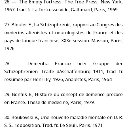
26. —
The Empty
Fortress. The Free Press, New York,
1967,
trad. fr. La Fortresse vide, Gallimard, Paris,
1969.
27.
Bleuler E., La Schizophrenic, rapport au Congres des
medecins alienistes et neurologistes de France et des
pays de langue franchise, XXXe session. Masson, Paris,
1926.
28. —
Dementia Praecox oder Gruppe der
Schizophrenien. Traite dAschaffenburg
1911,
trad. fr.
resumee par Henri Ey,
1926,
Analectes, Paris,
1964.
29.
Bonfils
В.,
Histoire du concept de demence precoce
en France. These de medecine, Paris,
1979.
30.
Boukovski V., Une nouvelle maladie mentale en U. R.
S. S., 1opposition. Trad, fr.. Le Seuil, Paris,
1971.