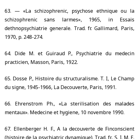
63. —
«La schizophrenic, psychose ethnique ou la
schizophrenic sans larmes»,
1965,
in Essais
dethnopsychiatrie generale. Trad. fr. Gallimard, Paris,
1970,
p.
248-
274.
64.
Dide M. et Guiraud P., Psychiatrie du medecin
practicien, Masson, Paris,
1922.
65.
Dosse P., Histoire du structuralisme. T. I, Le Champ
du signe,
1945-1966,
La Decouverte, Paris,
1991.
66.
Ehrenstrom Ph., «La sterilisation des malades
mentaux». Medecine et hygiene,
10
novembre
1990.
67.
Ellenberger H. F., A la decouverte de Finconscient
(histoire de la psychiatric dynamique). Trad, fr., S. I. M. E.