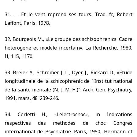
31. —
Et le vent reprend ses tours. Trad, fr., Robert
Laffo
nt, Paris,
1978.
32.
Bourgeois M., «Le groupe des schizophrenics. Cadre
heterogene et modele incertain». La Recherche,
1980,
II,
115, 1170.
33.
Breier A., Schreiber J. L., Dyer J., Rickard D., «Etude
longitudinale de la schizophrenic de 1Institut national
de la sante mentale (N. I. M. H.)". Arch. Gen. Psychiatry,
1991,
mars,
48: 239-246.
34.
Cerletti H., «Lelectrochoc», in Indications
respectives des methodes de choc. Congres
international de Psychiatrie. Paris,
1950,
Hermann et