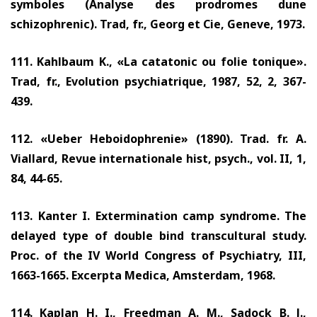
symboles (Analyse des prodromes dune
schizophrenic). Trad, fr., Georg et Cie, Geneve,
1973.
111. Kahlbaum K., «La catatonic ou folie tonique».
Trad, fr., Evolution psychiatrique,
1987, 52, 2, 367-
439.
112.
«Ueber Heboidophrenie»
(1890).
Trad. fr. A.
Viallard, Revue internationale hist, psych., vol. II
, 1,
84, 44-65.
113.
Kanter I. Extermination camp syndrome. The
delayed type of double bind transcultural study.
Proc. of the IV World Congress of Psychiatry, III,
1663-1665.
Excerpta Medica, Amsterdam,
1968.
114.
Kaplan H. I., Freedman A. M., Sadock B. J.,