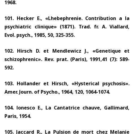
1968.
101.
Hecker E., «Lhebephrenie. Contribution a la
psychiatric clinique»
(1871).
Trad. fr. A. Viallard,
Evol. psych.,
1985, 50, 325-355.
102.
Hirsch D. et Mendlewicz J., «Genetique et
schizophrenic». Rev. prat. (Paris),
1991,41 (7): 589-
592.
103.
Hollander et Hirsch, «Hysterical psychosis».
Amer. Journ. of Psycho.,
1964, 120, 1064-1074.
104.
lonesco E., La Cantatrice chauve, Gallimard,
Paris,
1954.
105.
Jaccard R., La Pulsion de mort chez Melanie