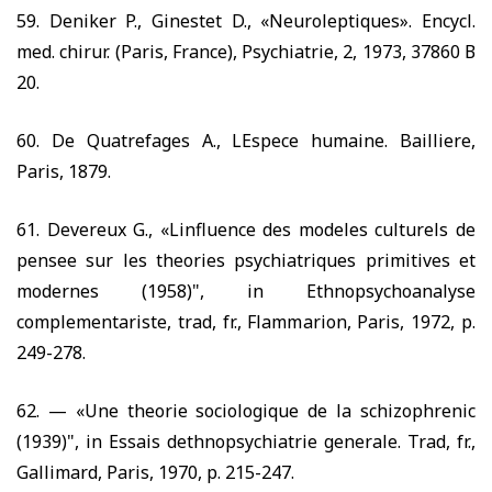
59.
Deniker P., Ginestet D., «Neuroleptiques». Encycl.
med. chirur. (Paris, France), Psychiatrie,
2, 1973, 37860 В
20.
60.
De Quatrefages A., LEspece humaine. Bailliere,
Paris,
1879.
61.
Devereux G., «Linfluence des modeles culturels de
pensee s
ur les theories psychiatriques primitives et
modernes
(1958)",
in Ethnopsychoanalyse
complementariste, trad, fr., Flammarion, Paris,
1972,
p.
249-278.
62. —
«Une theorie sociologique de la schizophrenic
(1939)",
in Essais dethnopsychiatrie generale. Trad, fr.,
Gallimard, Paris,
1970,
p.
215-247.