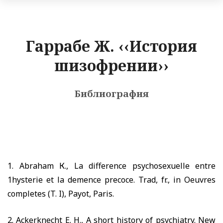
Гаррабе Ж. ‹‹История
шизофрении››
Библиография
1.
Abraham
К.,
La difference psychosexuelle entre
1hysterie et la demence precoce. Trad, fr., in Oeuvres
completes (T. I), Payot, Paris.
2.
Ackerknecht E. H., A short history of psychiatry. New