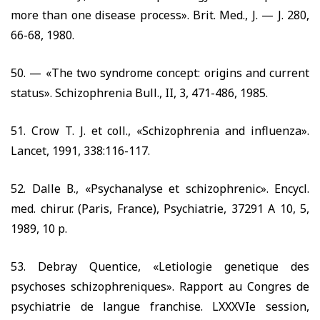
more than one disease process». Brit. Med., J. — J.
280,
66-68, 1980.
50. —
«The two syndrome concept: origins and current
status». Schizophrenia Bull., II,
3, 471-486, 1
985.
51.
Crow T. J. et coll., «Schizophrenia and influenza».
Lancet,
1991, 338:116-117.
52.
Dalle
В.,
«Psychanalyse et schizophrenic». Encycl.
med. chirur. (Paris, France), Psychiatrie,
37291
A
10, 5,
1989, 10
p.
53.
Debray Quentice, «Letiologie genetique
des
psychoses schizophreniques». Rapport au Congres de
psychiatrie de langue franchise. LXXXVIe session,