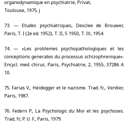
organodynamique en psychiatrie, Privat,
Toulouse,
1975.
j
73. —
Etudes psychiatriques, Desclee de Brouwer,
Paris, T. I (2e ed.
1952),
T. II
, 5 1950,
T. Ill,
1954.
74. —
«Les problemes psychopathologiques et les
conceptions generates du processus schizophrenique».
Encycl. med. chirur., Paris, Psychiatrie,
2, 1955, 37286
A
10.
75.
Farias V., Heidegger et le nazisme. Trad. fr.,. Verdier,
Paris,
1987.
76.
Federn P., La Psychologic du Moi et les psychoses.
Trad, fr.; P. U. F., Paris,
1979.