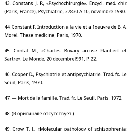
43.
Constans J. P., «Psychochirurgie». Encycl. med. chir.
(Paris, France), Psychiatrie,
37830
A
10,
novembre
1990.
44.
Constant F, Introduction a la vie et a 1oeuvre de B. A.
Morel. These medicine, Paris,
1970.
45.
Contat M., «Charles Bovary accuse Flaubert et
Sartre». Le Monde,
20
decembrel991, P.
22.
46.
Cooper D., Psychiatrie et antipsychiatrie. Trad. fr.. Le
Seuil, Paris,
1970.
47. —
Mort de la famille. Trad. fr.. Le Seuil, Paris,
1972.
48. (В оригинале отсутствует.)
49.
Crow T. J., «Molecular pathology of schizophrenia: