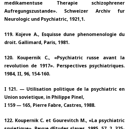
medikamentuse Therapie schizophrener
Aufregungszustande». Schweizer Archiv fur
Neurologic un
d Psychiatric,
1921,1.
119.
Kojeve A., Esquisse dune phenomenologie du
droit. Gallimard, Paris,
1981.
120.
Koupernik C., «Psychiatric russe avant la
revolution de
1917».
Perspectives psychiatriques.
1984,
II,
96, 154-160.
I
121. —
Utilisation politique de la psychiatric en
Union sovietique, in Philippe Pinel,
I
159 — 165,
Pierre Fabre, Castres,
1988.
122.
Koupernik C. et Gourevitch M., «La psychiatric
sovietique». Revue dEtudes slaves,
1985, 57, 2, 325-