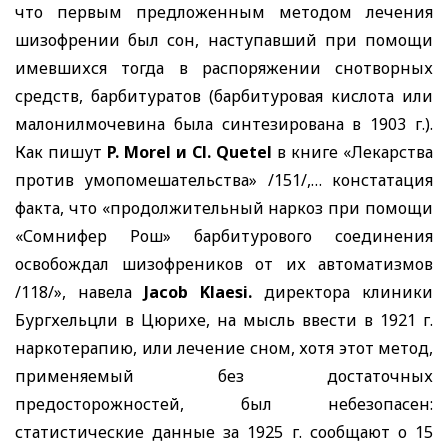
что первым предложенным методом лечения
шизофрении был сон, наступавший при помощи
имевшихся тогда в распоряжении снотворных
средств, барбитуратов (барбитуровая кислота или
малонилмочевина была синтезирована в 1903 г.).
Как пишут
P. Morel
и
Cl. Quetel
в книге «Лекарства
против умопомешательства» /151/,… констатация
факта, что «продолжительный наркоз при помощи
«Сомнифер Рош» барбитурового соединения
освобождал шизофреников от их автоматизмов
/118/», навела
Ja
cob Klaesi.
директора клиники
Бургхельцли в Цюрихе, на мысль ввести в 1921 г.
наркотерапию, или лечение сном, хотя этот метод,
применяемый без достаточных
предосторожностей, был небезопасен:
статистические данные за 1925 г. сообщают о 15