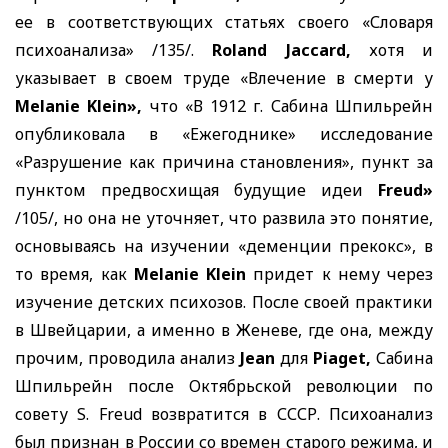
ее в соответствующих статьях своего «Словаря
психоанализа» /135/.
Roland Jaccard,
хотя и
указывает в своем труде «Влечение в смерти у
Melanie Klein»,
что «В 1912 г. Сабина Шпильрейн
опубликовала в «Ежегоднике» исследование
«Разрушение как причина становления», пункт за
пунктом предвосхищая будущие идеи
Freud»
/105/, но она не уточняет, что развила это понятие,
основываясь на изучении «деменции прекокс», в
то время, как
Melanie Klein
придет к нему через
изучение детских психозов. После своей практики
в Швейцарии, а именно в Женеве, где она, между
прочим, проводила анализ
Jean
для
Piaget,
Сабина
Шпильрейн после Октябрьской революции по
совету
S. Freud
возвратится в СССР. Психоанализ
был признан в России со времен старого режима, и