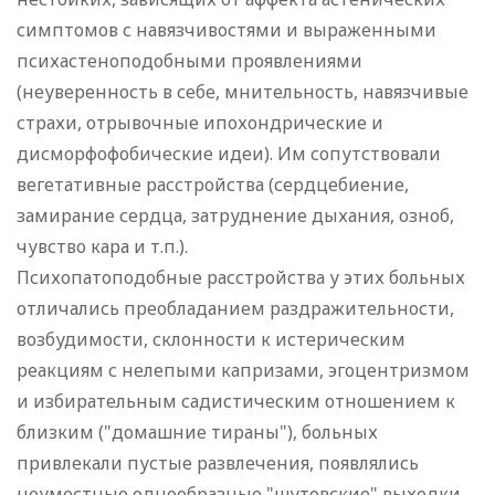
симптомов с навязчивостями и выраженными
психастеноподобными проявлениями
(неуверенность в себе, мнительность, навязчивые
страхи, отрывочные ипохондрические и
дисморфофобические идеи). Им сопутствовали
вегетативные расстройства (сердцебиение,
замирание сердца, затруднение дыхания, озноб,
чувство кара и т.п.).
Психопатоподобные расстройства у этих больных
отличались преобладанием раздражительности,
возбудимости, склонности к истерическим
реакциям с нелепыми капризами, эгоцентризмом
и избирательным садистическим отношением к
близким ("домашние тираны"), больных
привлекали пустые развлечения, появлялись
неуместные однообразные "шутовские" выходки,