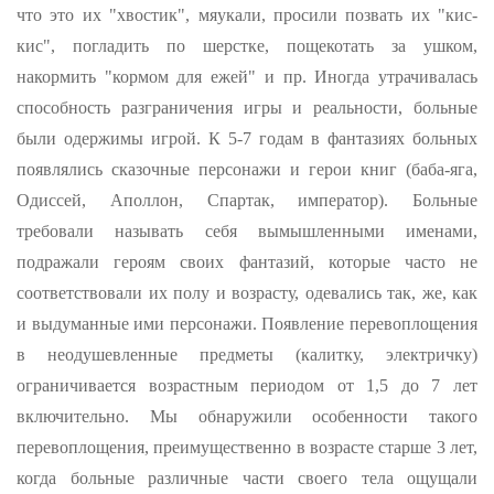
что это их "хвостик", мяукали, про­сили позвать их "кис-
кис", погладить по шерстке, пощекотать за ушком,
накормить "кормом для ежей" и пр. Иногда утрачивалась
способность разграничения игры и реальности, больные
были одер­жимы игрой. К 5-7 годам в фантазиях больных
появлялись сказочные персонажи и герои книг (баба-яга,
Одиссей, Аполлон, Спартак, им­ператор). Больные
требовали называть себя вымышленными именами,
подражали героям своих фантазий, которые часто не
соответствова­ли их полу и возрасту, одевались так, же, как
и выдуманные ими персонажи. Появление перевоплощения
в неодушевленные предметы (калитку, электричку)
ограничивается возрастным периодом от 1,5 до 7 лет
включительно. Мы обнаружили особенности такого
перевоп­лощения, преимущественно в возрасте старше 3 лет,
когда больные различные части своего тела ощущали