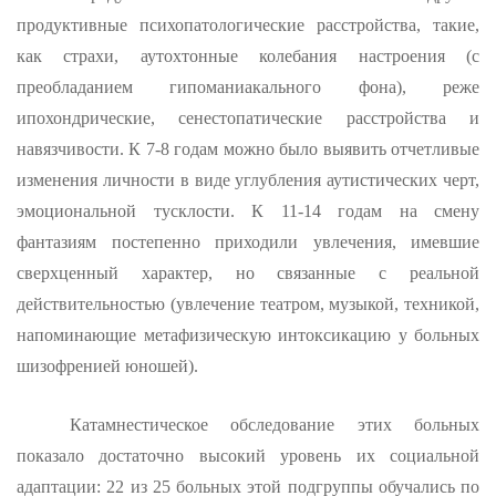
продуктивные психопатологические расстройства, такие,
как страхи, аутохтонные ко­лебания настроения (с
преобладанием гипоманиакального фона), ре­же
ипохондрические, сенестопатические расстройства и
навязчиво­сти. К 7-8 годам можно было выявить отчетливые
изменения лично­сти в виде углубления аутистических черт,
эмоциональной тускло­сти. К 11-14 годам на смену
фантазиям постепенно приходили увле­чения, имевшие
сверхценный характер, но связанные с реальной
действительностью (увлечение театром, музыкой, техникой,
напоми­нающие метафизическую интоксикацию у больных
шизофренией юношей).
Катамнестическое обследование этих больных
показало доста­точно высокий уровень их социальной
адаптации: 22 из 25 больных этой подгруппы обучались по