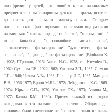
шизофрении у детей, относящийся к так называемым
предпочтительным синдромам детского возраста, остается
до настоящего времени малоизученным. Синдром
патологического фантазиро­вания описывали под разными
названиями: "золотая пора детской лжи", "мифомания", "
mania
fantastica
", "грезоподобное фантази­рование",
"патологическое фантазирование", "аутистическое фанта­
зирование", "бредоподобное фантазирование" (
Birnbaum
K
.
, 1908; Г.Трошин, 1915;
Aumre
H
.
C
., 1928;
van
Krevolen
D
.,
1962; Сухарева Г.Е., 1922-1962; Ушакова З.П., 1935; Сим
c
он
Т.П., 1948; Чехова А.В., 1963; Пакшвер И.Г., 1965; Мамцева
В.Н., 1956-1977; Вроно М.Ш., 1972; Лебединская К.С, 1965-
1974; Юрьева С.П., 1970; Ушаков Г.К., 1973; Ачкова М,,
1977; Башиа Б.М., 1980). Причем каждый из авторов
вкладывал в эти названия свое значение. Общими для
синдрома были следующие особенности: отрыв от реаль­