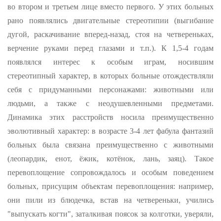
во втором и третьем лице вместо первого. У этих больных
рано появлялись двигательные стереотипии (выгиба­ние
дугой, раскачивание вперед-назад, стоя на четвереньках,
вер­чение руками перед глазами и т.п.). К 1,5-4 годам
появлялся ин­терес к особым играм, носившим
стереотипный характер, в которых больные отождествляли
себя с придуманными персонажами: животны­ми или
людьми, а также с неодушевленными предметами.
Динамика этих расстройств носила преимущественно
эволютивный характер: в возрасте 3-4 лет фабула фантазий
больных была связана преимуще­ственно с животными
(леопардик, енот, ёжик, котёнок, лань, заяц). Такое
перевоплощение сопровождалось и особым поведением
больных, присущим объектам перевоплощения: например,
они пили из блюдеч­ка, встав на четвереньки, учились
"выпускать когти", заталкивая поясок за колготки, уверяли,