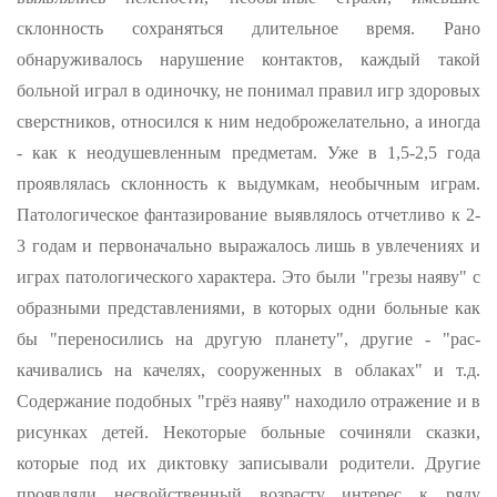
склонность сохраняться длитель­ное время. Рано
обнаруживалось нарушение контактов, каждый та­кой
больной играл в одиночку, не понимал правил игр здоровых
сверстников, относился к ним недоброжелательно, а иногда
- как к неодушевленным предметам. Уже в 1,5-2,5 года
проявлялась склонность к выдумкам, необычным играм.
Патологическое фантази­рование выявлялось отчетливо к 2-
3 годам и первоначально выража­лось лишь в увлечениях и
играх патологического характера. Это были "грезы наяву" с
образными представлениями, в которых одни больные как
бы "переносились на другую планету", другие - "рас­
качивались на качелях, сооруженных в облаках" и т.д.
Содержание подобных "грёз наяву" находило отражение и в
рисунках детей. Не­которые больные сочиняли сказки,
которые под их диктовку записы­вали родители. Другие
проявляли несвойственный возрасту интерес к ряду