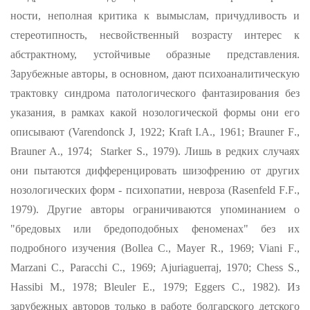
ности, неполная критика к вымыслам, причудливость и
стереотип­ность, несвойственный возрасту интерес к
абстрактному, устойчи­вые образные представления.
Зарубежные авторы, в основном, дают психоаналитическую
трактовку синдрома патологического фантазиро­вания без
указания, в рамках какой нозологической формы они его
описывают (
Varendonck
J
, 1922;
Kraft
I
.
A
., 1961;
Brauner
F
.,
Brauner
A
., 1974;
Starker
S
., 1979). Лишь в редких случаях
они пытаются дифференцировать шизофрению от других
нозологических форм - психопатии, невроза (
Rasenfeld
F
.
F
.,
1979). Другие ав­торы ограничиваются упоминанием о
"бредовых или бредоподобных феноменах" без их
подробного изучения (
Bollea
C
.,
Mayer
R
., 1969;
Viani
F
.,
Marzani
C
.,
Paracchi
C
., 1969;
Ajuriaguerraj
, 1970;
Chess
S
.,
Hassibi
M
., 1978;
Bleuler
E
., 1979;
Eggers
C
., 1982). Из
зарубежных авторов только в работе болгарского детско­го