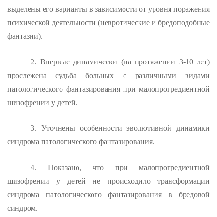
выделены его варианты в за­висимости от уровня поражения
психической деятельности (невроти­ческие и бредоподобные
фантазии).
2. Впервые динамически (на протяжении 3-10 лет)
прослежена судьба больных с различными видами
патологического фантазирова­ния при малопрогредиентной
шизофрении у детей.
3. Уточнены особенности эволютивной динамики
синдрома пато­логического фантазирования.
4. Показано, что при малопрогредиентной
шизофрении у детей не происходило трансформации
синдрома патологического фантазиро­вания в бредовой
синдром.