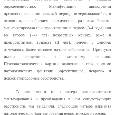
определенностью. Манифестации шизофре­нии
предшествовал инициальный период, исчерпывавшийся, в
основ­ном, своеобразием психического развития. Болезнь
манифестирова­ла преимущественно в первом (3-4 года) или
во втором (7-8 лет) возрастных кризах, реже в
препубертатном возрасте (
II
лет), при­чём у девочек
отмечалось более позднее начало заболевания. При­ступы
имели тенденцию к затяжному течению.
Психопатологическая картина включала в себя, помимо
патологических фантазии, аффек­тивные, неврозо- и
психопатоподобные расстройства.
В зависимости от характера патологического
фантазирования и преобладания в нем сопутствующих
расстройств, мы выделили, сле­дующие четыре варианта
патологического фантазирования невротиче­ского уровня: