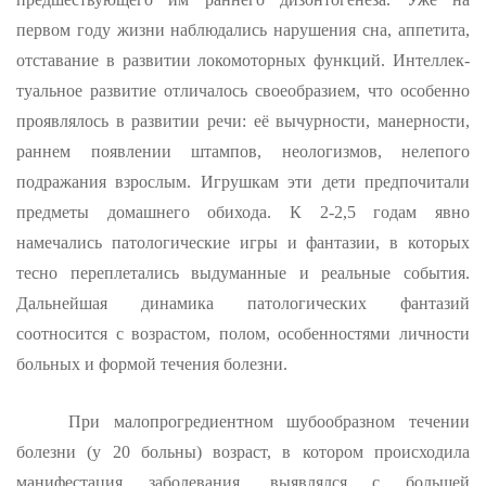
первом году жизни наблюдались нарушения сна, аппетита,
отставание в развитии локомоторных функций. Интеллек­
туальное развитие отличалось своеобразием, что особенно
проявлялось в развитии речи: её вычурности, манерности,
раннем появле­нии штампов, неологизмов, нелепого
подражания взрослым. Игрушкам эти дети предпочитали
предметы домашнего обихода. К 2-2,5 годам явно
намечались патологические игры и фантазии, в которых
тесно переплетались выдуманные и реальные события.
Дальнейшая динамика патологических фантазий
соотносится с возрастом, полом, особен­ностями личности
больных и формой течения болезни.
При малопрогредиентном шубообразном течении
болезни (у 20 больны) возраст, в котором происходила
манифестация заболевания, выявлялся с большей