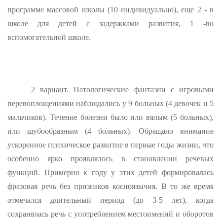
программе массовой школы (10 индиви­дуально), еще 2 - в
школе для детей с задержками развития, 1 -во
вспомогательной школе.
2 вариант
. Патологические фантазии с игровыми
перевоплощениями наблюда­лись у 9 больных (4 девочек и 5
мальчиков). Течение болезни бы­ло или вялым (5 больных),
или шубообразным (4 больных). Обраща­ло внимание
ускоренное психическое развитие в первые годы жизни, что
особенно ярко проявлялось в становлении речевых
функций. Примерно к году у этих детей формировалась
фразовая речь без признаков косноязычия. В то же время
отмечался длительный пери­од (до 3-5 лет), когда
сохранялась речь с употреблением место­имений и оборотов