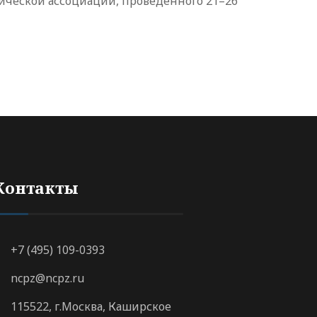
ической ассоциации, проведенного 21–26
Контакты
+7 (495) 109-0393
ncpz@ncpz.ru
115522, г.Москва, Каширское