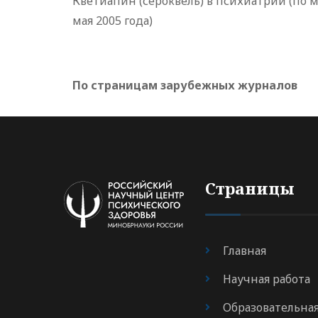
Кветиапин (сероквель) в психиатрии (по
мая 2005 года)
По страницам зарубежных журналов
Страницы
Главная
Научная работа
Образовательна