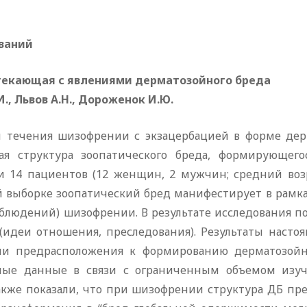
ваний
екающая с явлениями дерматозойного бреда
И., Львов А.Н., Дороженок И.Ю.
и течения шизофрении с экзацербацией в форме дер
кая структура зоопатического бреда, формирующего
и 14 пациентов (12 женщин, 2 мужчин; средний возр
й выборке зоопатический бред манифестирует в рамк
аблюдений) шизофрении. В результате исследования 
 (идеи отношения, преследования). Результаты насто
и предрасположения к формированию дерматозойн
нные данные в связи с ограниченным объемом изу
акже показали, что при шизофрении структура ДБ пр