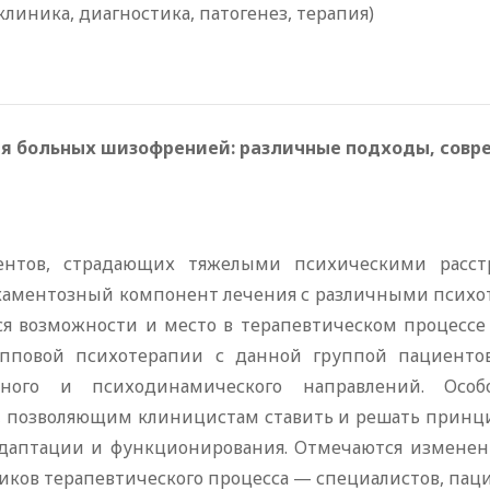
клиника, диагностика, патогенез, терапия)
ия больных шизофренией: различные подходы, сов
нтов, страдающих тяжелыми психическими расстр
каментозный компонент лечения с различными псих
ся возможности и место в терапевтическом процесс
упповой психотерапии с данной группой пациентов
ального и психодинамического направлений. Ос
 позволяющим клиницистам ставить и решать принци
адаптации и функционирования. Отмечаются изменен
ников терапевтического процесса — специалистов, паци