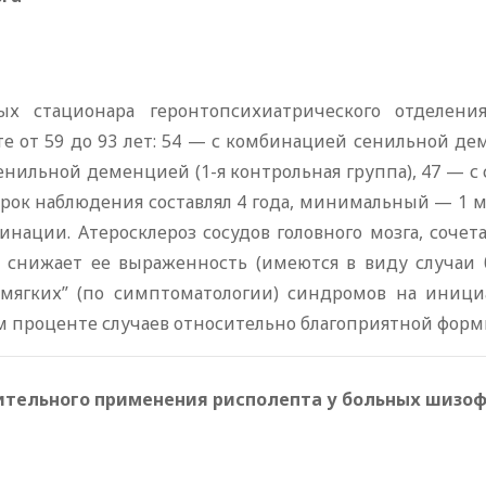
х стационара геронтопсихиатрического отделени
е от 59 до 93 лет: 54 — с комбинацией сенильной дем
 сенильной деменцией (1-я контрольная группа), 47 — 
срок наблюдения составлял 4 года, минимальный — 1 м
инации. Атеросклероз сосудов головного мозга, сочет
снижает ее выраженность (имеются в виду случаи бе
ягких” (по симптоматологии) синдромов на иници
 проценте случаев относительно благоприятной форм
ительного применения рисполепта у больных шизо