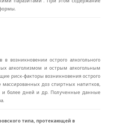
лкими паразитами”. При этом содержание
формы.
в в возникновении острого алкогольного
ных алкоголизмом и острым алкогольным
ющие риск-факторы возникновения острого
ие массированных доз спиртных напитков,
31 и более дней и др. Полученные данные
а.
овского типа, протекающей в