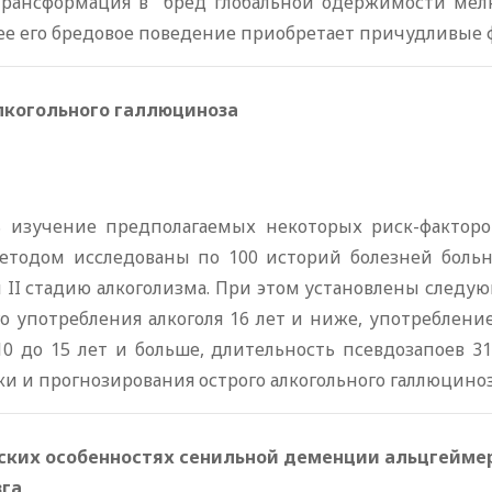
трансформация в “бред глобальной одержимости ме
ее его бредовое поведение приобретает причудливые 
лкогольного галлюциноза
 изучение предполагаемых некоторых риск-факторо
методом исследованы по 100 историй болезней боль
 II стадию алкоголизма. При этом установлены следу
ого употребления алкоголя 16 лет и ниже, употреблен
10 до 15 лет и больше, длительность псевдозапоев 
и и прогнозирования острого алкогольного галлюциноз
ских особенностях сенильной деменции альцгеймер
зга