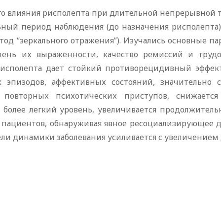
о влияния рисполепта при длительной непрерывной
ьный период наблюдения (до назначения рисполепта)
тод “зеркального отражения”). Изучались основные п
пень их выраженности, качество ремиссий и трудов
сполепта дает стойкий противорецидивный эффект
 эпизодов, аффективных состояний, значительно 
а повторных психотических приступов, снижается
а более легкий уровень, увеличивается продолжитель
са пациентов, обнаруживая явное ресоциализирующее 
ели динамики заболевания усиливается с увеличением