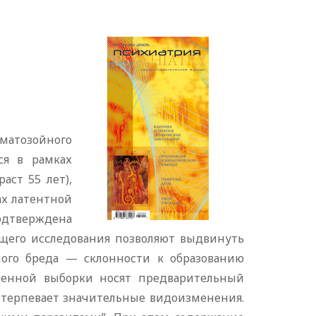
матозойного
ся в рамках
аст 55 лет),
ах латентной
подтверждена
ящего исследования позволяют выдвинуть
ого бреда — склонности к образованию
ченной выборки носят предварительный
етерпевает значительные видоизменения.