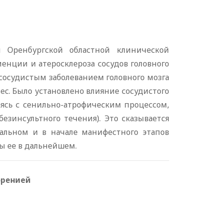
я Оренбургской областной клинической
енции и атеросклероза сосудов головного
с сосудистым заболеванием головного мозга
ес. Было установлено влияние сосудистого
аясь с сенильно-атрофическим процессом,
зинсультного течения). Это сказывается
альном и в начале манифестного этапов
ы ее в дальнейшем.
френией