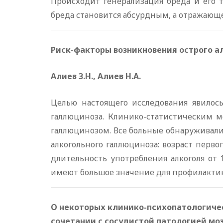
Происходит генерализация бреда и его 
бреда становится абсурдным, а отражающ
Риск-факторы возникновения острого а
Алиев З.Н., Алиев Н.А.
Целью настоящего исследования явилось
галлюциноза. Клинико-статистическим 
галлюцинозом. Все больные обнаруживали
алкогольного галлюциноза: возраст перв
длительность употребления алкоголя от 
имеют большое значение для профилактик
О некоторых клинико-психопатологиче
сочетании с сосудистой патологией мо