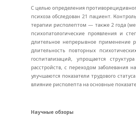
С целью определения противорецидивног
психоза обследован 21 пациент. Контрол
терапии рисполептом — также 2 года (ме
психопатологические проявления и сте
длительное непрерывное применение ри
длительность повторных психотических
госпитализаций, упрощается структур
расстройств, с переходом заболевания н
улучшаются показатели трудового стату
влияние рисполепта на основные показат
Научные обзоры