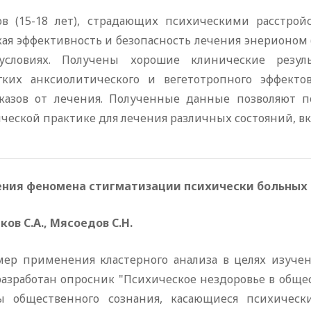
в (15-18 лет), страдающих психическими расстро
ая эффективность и безопасность лечения энерионом (
условиях. Получены хорошие клинические резул
гких анксиолитического и вегетотропного эффекто
азов от лечения. Полученные данные позволяют п
ической практике для лечения различных состояний, в
ения феномена стигматизации психически больных
ков С.А., Мясоедов С.Н.
мер применения кластерного анализа в целях изуче
разработан опросник "Психическое нездоровье в общ
ы общественного сознания, касающиеся психическ