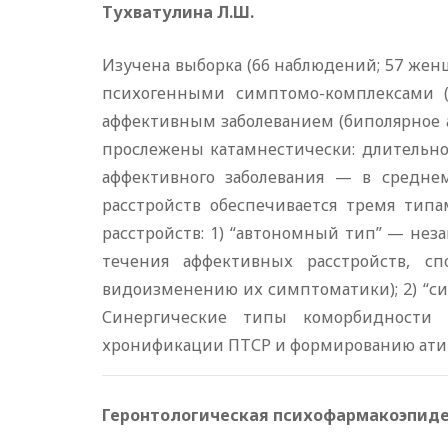
Тухватулина Л.Ш.
Изучена выборка (66 наблюдений; 57 женщ
психогенными симптомо-комплексами (
аффективным заболеванием (биполярное а
прослежены катамнестически: длительнос
аффективного заболевания — в среднем
расстройств обеспечивается тремя тип
расстройств: 1) “автономный тип” — не
течения аффективных расстройств, с
видоизменению их симптоматики); 2) “си
Синергические типы коморбидности х
хронификации ПТСР и формированию ати
Геронтологическая психофармакоэпиде