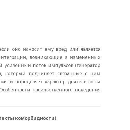
если оно наносит ему вред или является
 интеграции, возникающие в измененных
ий усиленный поток импульсов (генератор
зга, который подчиняет связанные с ним
ния и определяет характер деятельности
 Особенности насильственного поведения
спекты коморбидности)