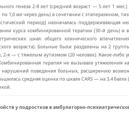
ного генеза 2-8 лет (средний возраст — 5 лет 1 мес.)
по 1,0 мл через день) в сочетании с этаперазином, ти
естический период) назначалась поддерживающая не
чании курса комбинированной терапии (30-й день) и 
рических шкал: общего клинического впечатления (
кого возраста). Больные были разделены на 2 группы
 2-я — с тяжелым аутизмом (20 человек). Какое-либо у
 Комбинированная терапия не вызывала утяжеления ка
нарушений поведения больных, расширению возмож
илась средняя оценка по шкале CARS — на 3,4 балла (p <
нкой.
ройств у подростков в амбулаторно-психиатрическо