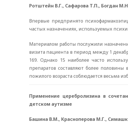
Ротштейн В.Г., Сафарова Т.П., Богдан М.Н.,
Впервые предпринято психофармакоэпиде
частых назначениях, используемых психи
Материалом работы послужили назначени
визита пациента в период между 1 декабря
169. Однако 15 наиболее часто использ
препаратов составляют более половины 
пожилого возраста соблюдается весьма из
Применение церебролизина в сочета
детском аутизме
Башина В.М., Красноперова М.Г., Симашко