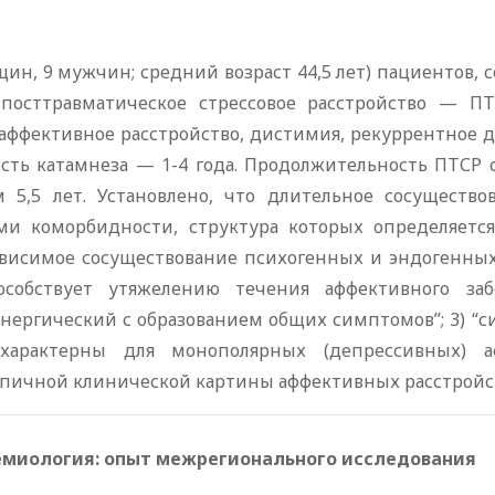
ин, 9 мужчин; средний возраст 44,5 лет) пациентов,
посттравматическое стрессовое расстройство — 
ффективное расстройство, дистимия, рекуррентное д
ть катамнеза — 1-4 года. Продолжительность ПТСР с
 5,5 лет. Установлено, что длительное сосущест
ами коморбидности, структура которых определяет
зависимое сосуществование психогенных и эндогенных
пособствует утяжелению течения аффективного з
нергический с образованием общих симптомов”; 3) “
арактерны для монополярных (депрессивных) аф
пичной клинической картины аффективных расстройс
миология: опыт межрегионального исследования