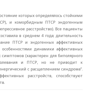
 состояние которых определялось стойкими
ПТСР), и коморбидным ПТСР эндогенным
епрессивное расстройство). Все пациенты
оставила в среднем 4 года; длительность
вование ПТСР и эндогенных аффективных
ся особенностями динамики аффективных
 симптомов (характерен для биполярного
аболевания и ПТСР, но не приводит к
синергический с расщеплением синдрома”.
фективных расстройств, способствуют
тв.