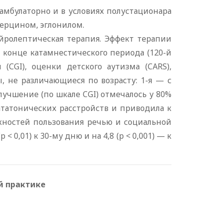
 амбулаторно и в условиях полустационара
зерцином, эглонилом.
йролептическая терапия. Эффект терапии
в конце катамнестического периода (120-й
СGI), оценки детского аутизма (CARS),
, не различающиеся по возрасту: 1-я — с
лучшение (по шкале CGI) отмечалось у 80%
татонических расстройств и приводила к
ностей пользования речью и социальной
 0,01) к 30-му дню и на 4,8 (p < 0,001) — к
й практике