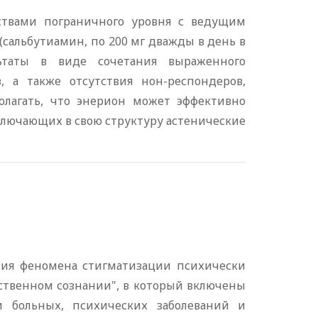
йствами пограничного уровня с ведущим
сальбутиамин, по 200 мг дважды в день в
ьтаты в виде сочетания выраженного
в, а также отсутствия нон-респондеров,
олагать, что энерион может эффективно
ключающих в свою структуру астенические
ния феномена стигматизации психически
ественном сознании", в который включены
и больных, психических заболеваний и