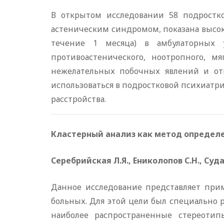
В открытом исследовании 58 подростко
астеническим синдромом, показана высок
течение 1 месяца) в амбулаторных 
противоастенического, ноотропного, мя
нежелательных побочных явлений и отк
использоваться в подростковой психиатр
расстройства.
Кластерный анализ как метод определ
Серебрийская Л.Я., Ениколопов С.Н., Суда
Данное исследование представляет при
больных. Для этой цели был специально 
наиболее распространенные стереотип