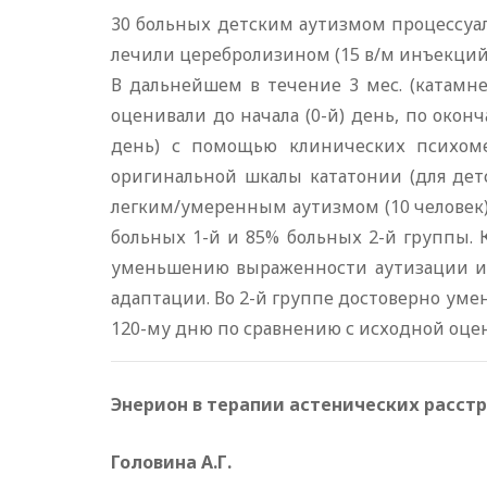
30 больных детским аутизмом процессуаль
лечили церебролизином (15 в/м инъекций 
В дальнейшем в течение 3 мес. (катамн
оценивали до начала (0-й) день, по окон
день) с помощью клинических психомет
оригинальной шкалы кататонии (для детс
легким/умеренным аутизмом (10 человек),
больных 1-й и 85% больных 2-й группы.
уменьшению выраженности аутизации и 
адаптации. Во 2-й группе достоверно уменьш
120-му дню по сравнению с исходной оце
Энерион в терапии астенических расст
Головина А.Г.