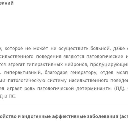
ваний
 которое не может не осуществить больной, даже 
асильственного поведения являются патологические
ятся: агрегат гиперактивных нейронов, продуцирующ
, гиперактивный, благодаря генератору, отдел мо
и патологическую систему насильственного поведе
дел играет роль патологической детерминанты (ПД).
Д и ПС.
ойство и эндогенные аффективные заболевания (а