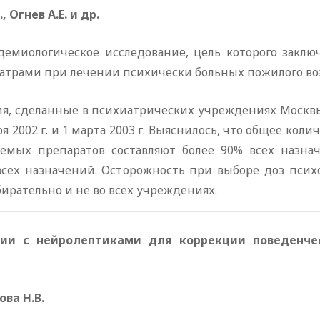
 Огнев А.Е. и др.
миологическое исследование, цель которого заклю
атрами при лечении психически больных пожилого воз
я, сделанные в психиатрических учреждениях Москвы,
 2002 г. и 1 марта 2003 г. Выяснилось, что общее кол
уемых препаратов составляют более 90% всех назна
всех назначений. Осторожность при выборе доз пси
бирательно и не во всех учреждениях.
нии с нейролептиками для коррекции поведенчес
ва Н.В.