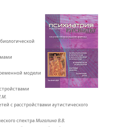
-биологической
омами
временной модели
стройствами
Л.М.
тей с расстройствами аутистического
еского спектра
Мигалина В.В.