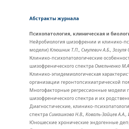
Абстракты журнала
Психопатология, клиническая и биолог
Нейробиология шизофрении и клинико-пс
модели)
Клюшник Т.П., Смулевич А.Б., Зозуля С
Клинико-психопатологические особенно
шизофренического спектра
Омельченко М.
Клинико-эпидемиологическая характерис
организации геронтопсихиатрической п
Многофакторные регрессионные модели 
шизофренического спектра и их родстве
Диагностические, клинико-психопатологи
спектра
Симашкова Н.В., Коваль-Зайцев А.А.,
Юношеские хронические эндогенные депр