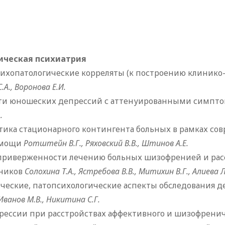
ическая психиатрия
ихопатологические корреляты (к построению клинико
.А., Воронова Е.И.
сти юношеских депрессий с аттенуированными симпт
А.
тика стационарного контингента больных в рамках со
омощи
Ротштейн В.Г., Ряховский В.В., Штинов А.Е.
приверженности лечению больных шизофренией и рас
нников
Солохина Т.А., Ястребова В.В., Митихин В.Г., Алиева 
ческие, патопсихологические аспекты обследования де
 Иванов М.В., Никитина С.Г.
ессии при расстройствах аффективного и шизофренич