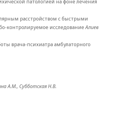
ихической патологией на фоне лечения
олярным расстройством с быстрыми
ебо-контролируемое исследование
Алиев
боты врача-психиатра амбулаторного
на А.М., Субботская Н.В.