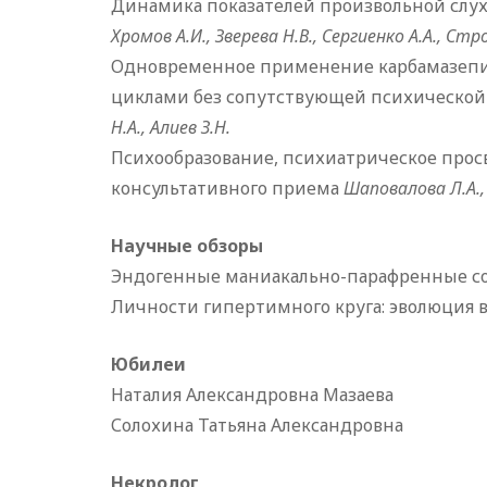
Динамика показателей произвольной слух
Хромов А.И., Зверева Н.В., Сергиенко А.А., Стр
Одновременное применение карбамазепин
циклами без сопутствующей психической
Н.А., Алиев З.Н.
Психообразование, психиатрическое прос
консультативного приема
Шаповалова Л.А.,
Научные обзоры
Эндогенные маниакально-парафренные с
Личности гипертимного круга: эволюция 
Юбилеи
Наталия Александровна Мазаева
Солохина Татьяна Александровна
Некролог