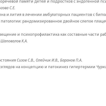
оречевой памяти детей и подростков с эндогенной пс
огова С.Е.
а и лития в лечении амбулаторных пациентов с бип
 патологии: рандомизированное двойное слепое плац
вещение и психопрофилактика как составные части ра
 Шаповалов К.А.
остояния
Сизов С.В., Олейчик И.В., Баранов П.А.
взглядов на концепцию и патокинез гипертермии
Чурки