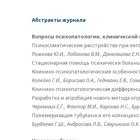
Абстракты журнала
Вопросы психопатологии, клинической
Психосоматические расстройства при лег
Рожкова Ю.И., Лобанова В.М., Данковцева Е.Н
Стационарная помощь психически больны
Клинико-психопатологические особеннос
Копейко Г.И., Борисова О.А., Гедевани Е.В., Сам
Клинико-психопатологическая дифферен
Разработка и апробация нового метода оп
Черемных Е.Г., Фактор М.И., Карпова Н.С., Бру
Полимеризация тубулина и его колхицинс
Бурбаева Г.Ш., Андросова Л.В., Савушкина О.К.