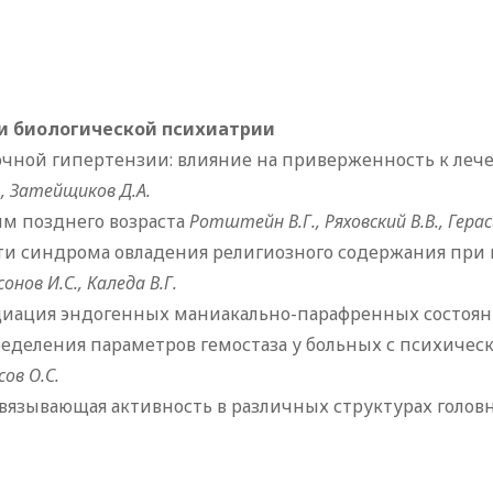
 и биологической психиатрии
очной гипертензии: влияние на приверженность к ле
., Затейщиков Д.А.
м позднего возраста
Ротштейн В.Г., Ряховский В.В., Герас
ти синдрома овладения религиозного содержания пр
сонов И.С., Каледа В.Г.
циация эндогенных маниакально-парафренных состоя
ределения параметров гемостаза у больных с психичес
сов О.С.
вязывающая активность в различных структурах голов