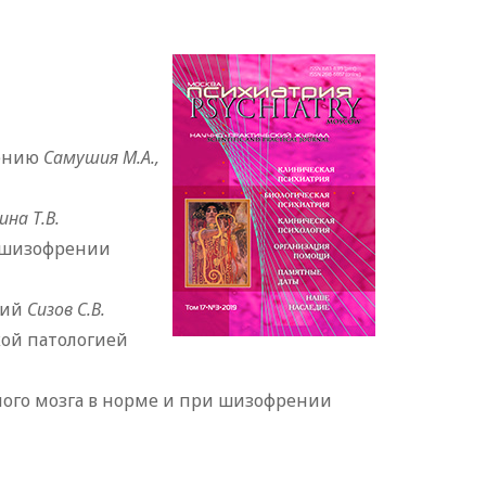
чению
Самушия М.А.,
ина Т.В.
и шизофрении
ний
Сизов С.В.
кой патологией
ного мозга в норме и при шизофрении