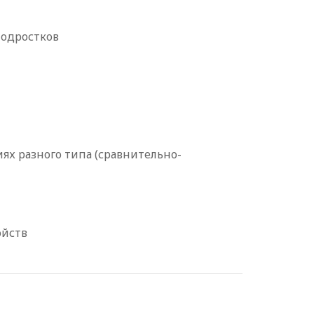
подростков
х разного типа (сравнительно-
ойств