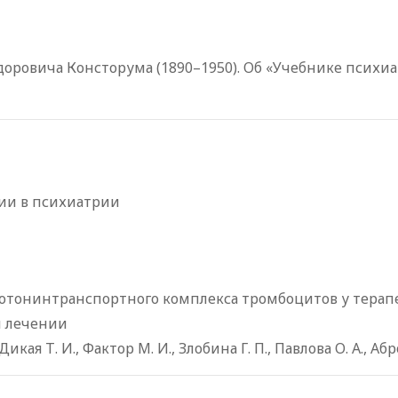
доровича Консторума (1890–1950). Об «Учебнике психи
ии в психиатрии
ротонинтранспортного комплекса тромбоцитов у тера
м лечении
 Дикая Т. И., Фактор М. И., Злобина Г. П., Павлова О. А., А