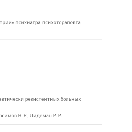
атрии» психиатра-психотерапевта
певтически резистентных больных
бросимов Н. В., Лидеман Р. Р.