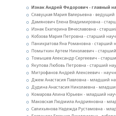
Изнак Андрей Федорович - главный н
Славуцкая Мария Валерьевна - ведущий
Дамянович Елена Владимировна - стар
Изнак Екатерина Вячеславовна - старш
Кобзова Мария Петровна - старший нау
Паникратова Яна Романовна - старший 
Помыткин Артем Николаевич - старший
Томышев Александр Сергеевич - старши
Якупова Любовь Петровна - старший на
Митрофанов Андрей Алексеевич - науч
Джем Анастасия Павловна - младший н
Дудина Анастасия Николаевна - младш
Комарова Алина Юрьевн - младший нау
Маковская Людмила Андрияновна - мл
Салихьянова Надежда Рустамовна - мл