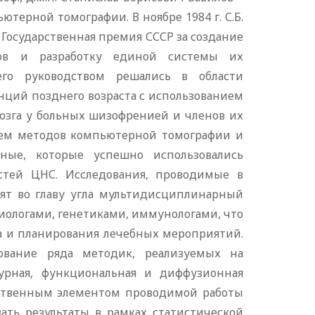
терной томографии. В ноябре 1984 г. С.Б.
а Государственная премия СССР за создание
фов и разработку единой системы их
го руководством решались в области
ций позднего возраста с использованием
озга у больных шизофренией и членов их
нием методов компьютерной томографии и
ные, которые успешно использовались
остей ЦНС. Исследования, проводимые в
вят во главу угла мультидисциплинарный
зиологами, генетиками, иммунологами, что
а и планирования лечебных мероприятий.
вание ряда методик, реализуемых на
турная, функциональная и диффузионная
щественным элементом проводимой работы
ать результаты в рамках статистической