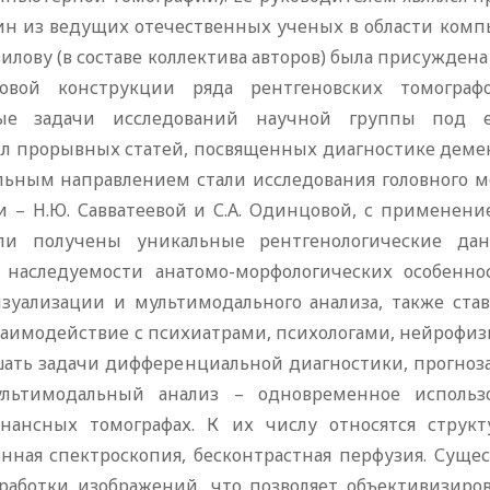
ин из ведущих отечественных ученых в области компью
илову (в составе коллектива авторов) была присужден
зовой конструкции ряда рентгеновских томогра
вные задачи исследований научной группы под е
кл прорывных статей, посвященных диагностике демен
ьным направлением стали исследования головного м
ами – Н.Ю. Савватеевой и С.А. Одинцовой, с примене
ыли получены уникальные рентгенологические дан
 наследуемости анатомо-морфологических особенн
зуализации и мультимодального анализа, также ста
взаимодействие с психиатрами, психологами, нейрофи
шать задачи дифференциальной диагностики, прогноз
льтимодальный анализ – одновременное использо
онансных томографах. К их числу относятся струк
онная спектроскопия, бесконтрастная перфузия. Су
работки изображений, что позволяет объективизиров