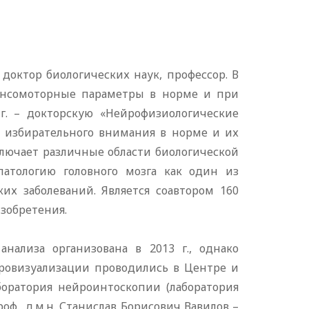
доктор биологических наук, профессор. В
сенсомоторные параметры в норме и при
 г. – докторскую «Нейрофизиологические
 избирательного внимания в норме и их
лючает различные области биологической
атологию головного мозга как один из
их заболеваний. Является соавтором 160
изобретения.
нализа организована в 2013 г., однако
йровизуализации проводились в Центре и
аборатория нейроинтоскопии (лаборатория
ф., д.м.н. Станислав Борисович Вавилов –