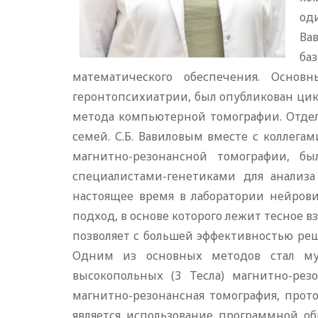
од
Вав
ба
математического обеспечения. Осно
геронтопсихиатрии, был опубликован ци
метода компьютерной томографии. Отдел
семей. С.Б. Вавиловым вместе с коллег
магнитно-резонансной томографии, б
специалистами-генетиками для анализа
настоящее время в лаборатории нейрови
подход, в основе которого лежит тесное 
позволяет с большей эффективностью ре
Одним из основных методов стал му
высокопольных (3 Тесла) магнитно-рез
магнитно-резонансная томография, прот
является использование программной об