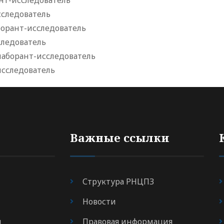
нт-исследователь
сследователь
борант-исследователь
следователь
лаборант-исследователь
исследователь
Важные ссылки
Структура РНЦПЗ
Новости
я
Правовая информация