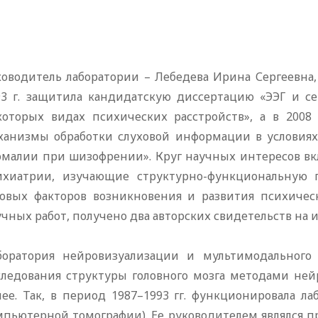
ководитель лаборатории – Лебедева Ирина Сергеевна, 
93 г. защитила кандидатскую диссертацию «ЭЭГ и 
которых видах психических расстройств», а в 2008
ханизмы обработки слуховой информации в условиях
омалии при шизофрении». Круг научных интересов вк
ихиатрии, изучающие структурно-функциональную п
зовых факторов возникновения и развития психическ
чных работ, получено два авторских свидетельств на 
боратория нейровизуализации и мультимодального а
следования структуры головного мозга методами не
нее. Так, в период 1987–1993 гг. функционировала л
мпьютерной томографии). Ее руководителем являлся про