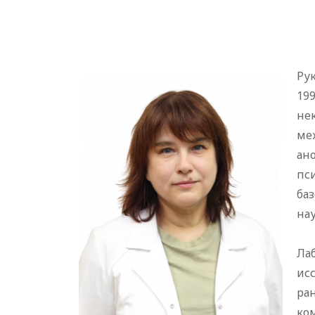
Ру
19
не
ме
ан
пс
ба
нау
Ла
ис
ра
ко