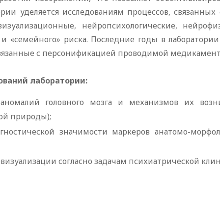
ории уделяется исследованиям процессов, связанных 
изуализационные, нейропсихологические, нейрофи
» и «семейного» риска. Последние годы в лаборатори
 связанные с персонификацией проводимой медикамен
ований лаборатории:
 аномалий головного мозга и механизмов их воз
ой природы);
гностической значимости маркеров анатомо-морфо
овизуализации согласно задачам психиатрической кли