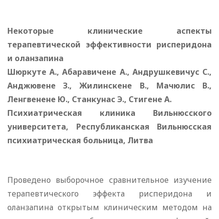
Некоторые клинические аспекты
терапевтической эффективности рисперидона
и оланзапина
Шюркуте А., Абаравичене А., Андрушкевичус С.,
Анджювене З., Жилинскене В., Мачюлис В.,
Ленгвенене Ю., Станкунас Э., Стигене А.
Психиатрическая клиника Вильнюсского
университета, Республиканская Вильнюсская
психиатрическая больница, Литва
Проведено выборочное сравнительное изучение
терапевтического эффекта рисперидона и
оланзапина открытым клиническим методом на