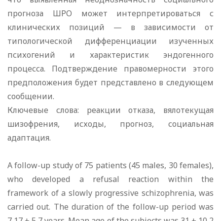
прогноза ШРО может интерпретироваться с
клинических позиций — в зависимости от
типологической дифференциации изученных
психогений и характеристик эндогенного
процесса. Подтверждение правомерности этого
предположения будет представлено в следующем
сообщении.
Ключевые слова: реакции отказа, вялотекущая
шизофрения, исходы, прогноз, социальная
адаптация.
A follow-up study of 75 patients (45 males, 30 females),
who developed a refusal reaction within the
framework of a slowly progressive schizophrenia, was
carried out. The duration of the follow-up period was
7,17 ± 5,7 years. Mean age of the subjects was 31 ± 10,2