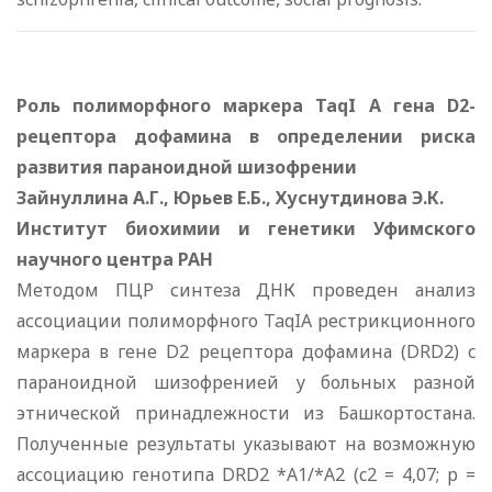
Роль полиморфного маркера TaqI A гена D2-
рецептора дофамина в определении риска
развития параноидной шизофрении
Зайнуллина А.Г., Юрьев Е.Б., Хуснутдинова Э.К.
Институт биохимии и генетики Уфимского
научного центра РАН
Методом ПЦР синтеза ДНК проведен анализ
ассоциации полиморфного TaqIA рестрикционного
маркера в гене D2 рецептора дофамина (DRD2) c
параноидной шизофренией у больных разной
этнической принадлежности из Башкортостана.
Полученные результаты указывают на возможную
ассоциацию генотипа DRD2 *А1/*А2 (c2 = 4,07; p =