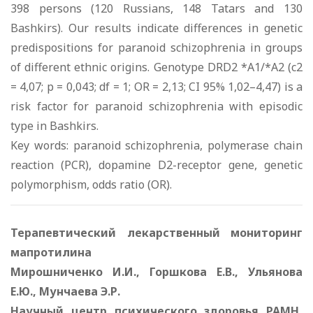
398 persons (120 Russians, 148 Tatars and 130
Bashkirs). Our results indicate differences in genetic
predispositions for paranoid schizophrenia in groups
of different ethnic origins. Genotype DRD2 *A1/*A2 (c2
= 4,07; p = 0,043; df = 1; OR = 2,13; CI 95% 1,02–4,47) is a
risk factor for paranoid schizophrenia with episodic
type in Bashkirs.
Key words: paranoid schizophrenia, polymerase chain
reaction (PCR), dopamine D2-receptor gene, genetic
polymorphism, odds ratio (OR).
Терапевтический лекарственный мониторинг
мапротилина
Мирошниченко И.И., Горшкова Е.В., Ульянова
Е.Ю., Мунчаева Э.Р.
Научный центр психического здоровья РАМН,