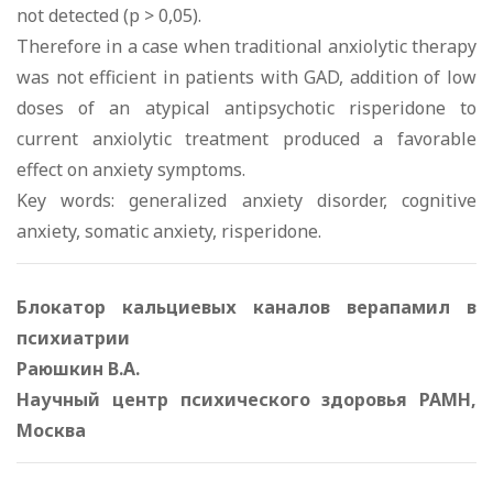
not detected (p > 0,05).
Therefore in a case when traditional anxiolytic therapy
was not efficient in patients with GAD, addition of low
doses of an atypical antipsychotic risperidone to
current anxiolytic treatment produced a favorable
effect on anxiety symptoms.
Key words: generalized anxiety disorder, cognitive
anxiety, somatic anxiety, risperidone.
Блокатор кальциевых каналов верапамил в
психиатрии
Раюшкин В.А.
Научный центр психического здоровья РАМН,
Москва