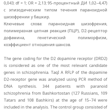
0,043; df = 1; OR = 2,13; 95-процентный ДИ 1,02–4,47)
с эпизодическим типом течения параноидной
шизофрении у башкир.
Ключевые слова: параноидная шизофрения,
полимеразная цепная реакция (ПЦР), D2-рецептор
дофамина, генетический полиморфизм,
коэффициент отношения шансов.
The gene coding for the D2 dopamine receptor (DRD2)
is considered as one of the most relevant candidate
genes in schizophrenia. TaqI A RFLP of the dopamine
D2-receptor gene was analyzed using PCR method of
DNA synthesis. 344 patients with paranoid
schizophrenia from Bashkortostan (127 Russians, 109
Tatars and 108 Bashkirs) at the age of 15–74 were
included in the analysis. The control group consisted of