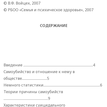
© В.Ф. Войцех, 2007
© РБОО «Семья и психическое здоровье», 2007
СОДЕРЖАНИЕ
Введение .................................................................................................4
Самоубийство и отношение к нему в
обществе...................................5
Немного статистики...............................................................................6
Теории причины самоубийств
..............................................................9
Характеристики суицидального