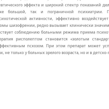
евтического эффекта и широкий спектр показаний дел
ке большой, так и пограничной психиатрии. 
сихотической активности, эффективно воздействуе
омы шизофрении, редко вызывает клинически значим
бствует соблюдению больными режима приема психот
ерапия рисполептом становится «золотым станда
ффективным псхозом. При этом препарат может усп
х, не только у больных зрелого возраста, но и в детско