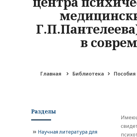
центра психиче
медицински
Г.П.Пантелеева
в совре
Главная
Библиотека
Пособия
Разделы
Имею
свиде
Научная литература для
психо