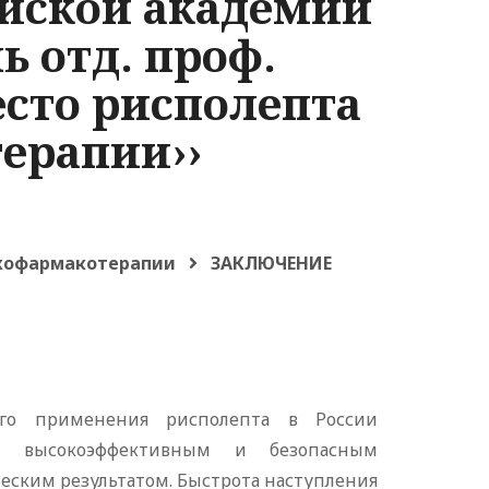
ийской академии
 отд. проф.
есто рисполепта
ерапии››
ихофармакотерапии
ЗАКЛЮЧЕНИЕ
го применения рисполепта в России
м, высокоэффективным и безопасным
ским результатом. Быстрота наступления