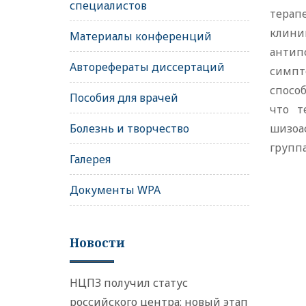
специалистов
терап
клини
Материалы конференций
антип
Авторефераты диссертаций
симпт
спосо
Пособия для врачей
что т
Болезнь и творчество
шизоа
группа
Галерея
Документы WPA
Новости
НЦПЗ получил статус
российского центра: новый этап