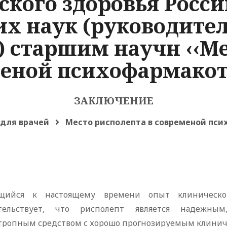
ского здоровья Росс
х наук (руководитель
) старшим научн ‹‹М
меной психофармакот
ЗАКЛЮЧЕНИЕ
 для врачей
Место рисполепта в современой пс
щийся к настоящему времени опыт клиническо
тельствует, что рисполепт является надежны
тропным средством с хорошо прогнозируемым клиниче