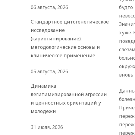
06 августа, 2026
будто
невесо
Стандартное цитогенетическое
Значи
исследование
хуже.
(кариотипирование):
повед
методологические основы и
слеза
клиническое применение
больн
окруж
05 августа, 2026
вновь 
Динамика
Данны
легитимизированной агрессии
болез
и ценностных ориентаций у
Приче
молодежи
переж
переж
31 июля, 2026
переж