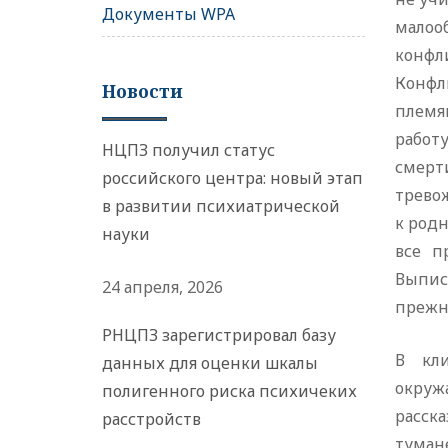
Документы WPA
малоо
конфл
Конфл
Новости
племя
работу
НЦПЗ получил статус
смерт
российского центра: новый этап
тревож
в развитии психиатрической
к родн
науки
все п
Выпис
24 апреля, 2026
прежне
РНЦПЗ зарегистрировал базу
В кли
данных для оценки шкалы
окруж
полигенного риска психичеких
расск
расстройств
туман