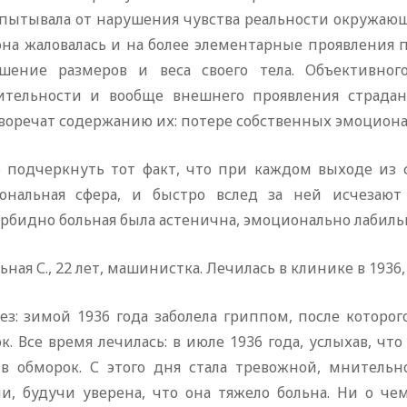
спытывала от нарушения чувства реальности окружающе
она жаловалась и на более элементарные проявления 
шение размеров и веса своего тела. Объективног
ительности и вообще внешнего проявления страдан
воречат содержанию их: потере собственных эмоцион
 подчеркнуть тот факт, что при каждом выходе из ф
ональная сфера, и быстро вслед за ней исчезают
бидно больная была астенична, эмоционально лабильн
льная С., 22 лет, машинистка. Лечилась в клинике в 1936, 
з: зимой 1936 года заболела гриппом, после которог
к. Все время лечилась: в июле 1936 года, услыхав, что
 в обморок. С этого дня стала тревожной, мнитель
ли, будучи уверена, что она тяжело больна. Ни о че