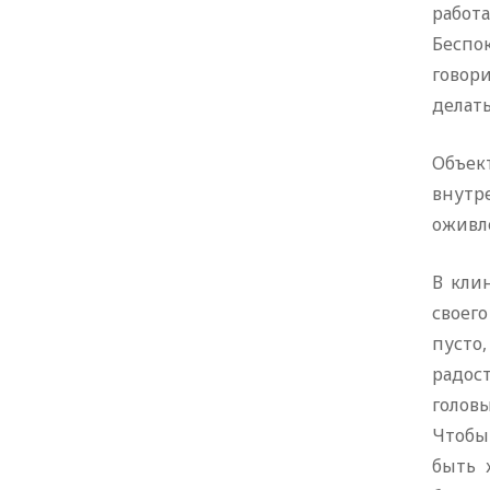
работ
Беспо
говори
делать
Объек
внутр
оживле
В кли
своего
пусто,
радост
головы
Чтобы 
быть 