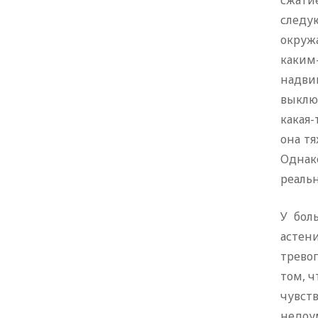
сжатие
следу
окружа
каким
надви
выклю
какая-
она тя
Однак
реальн
У бол
астен
трево
том, 
чувст
недоум