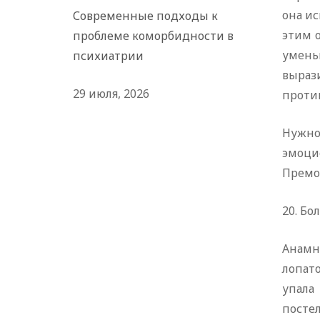
она и
Современные подходы к
этим 
проблеме коморбидности в
умень
психиатрии
выраз
29 июля, 2026
проти
Нужно
эмоци
Премор
20. Бо
Анамне
лопато
упала
посте