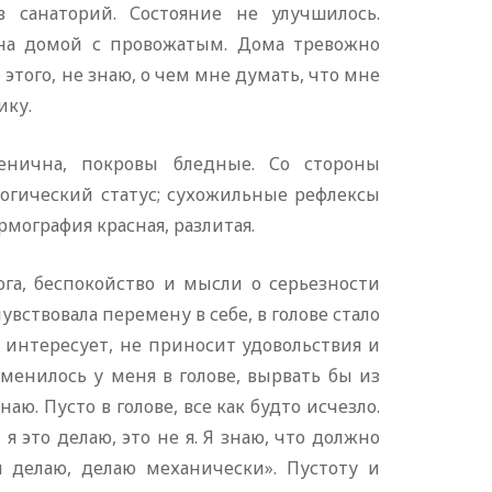
в санаторий. Состояние не улучшилось.
лена домой с провожатым. Дома тревожно
ю этого, не знаю, о чем мне думать, что мне
ику.
тенична, покровы бледные. Со стороны
логический статус; сухожильные рефлексы
мография красная, разлитая.
ога, беспокойство и мысли о серьезности
вствовала перемену в себе, в голове стало
не интересует, не приносит удовольствия и
зменилось у меня в голове, вырвать бы из
наю. Пусто в голове, все как будто исчезло.
я это делаю, это не я. Я знаю, что должно
я делаю, делаю механически». Пустоту и