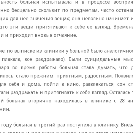
льность больная испытывала и в процессе воспри
янно бесцельно скользит по предметам, часто остана
их для нее значения вещах; она невольно начинает и
удто эти вещи притягивают к себе ее взгляд. Времен
и и приходит вновь в отчаяние.
е: по выписке из клиники у больной было аналогично
о плакала, все раздражало). Были суицидальные мыс
варя во время работы больная стала думать, что 
илось, стало прежним, приятным, радостным. Появило
для себя и дома, пойти в кино, развлекаться, сон
али раздражать и притягивать к себе взгляд. Осталась 
ой больная вторично находилась в клинике с 28 я
нии.
 году больная в третий раз поступила в клинику. Вне