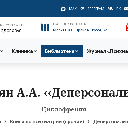
MAX
ТЕЛЕГРАМ
ВК
ПРОЕЗД И КОНТАКТЫ
НОЕ УЧРЕЖДЕНИЕ
Москва, Каширское шоссе, 34
О ЗДОРОВЬЯ
Клиника
Библиотека
Журнал «Психиа
н А.А. ‹‹Деперсонал
Циклофрения
а
Книги по психиатрии (прочие)
Деперсонали