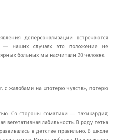
явления деперсонализации встречаются
о — наших случаях это положение не
ярных больных мы насчитали 20 человек.
5 г. с жалобами на «потерю чувств», потерю
тью. Со стороны соматики — тахикардия;
я вегетативная лабильность. В роду тетка
развивалась в детстве правильно. В школе
 вышла замуж. Имеет ребенка. По характеру