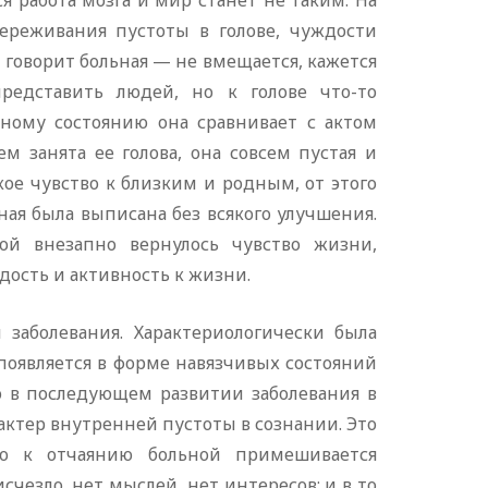
ся работа мозга и мир станет не таким. На
ереживания пустоты в голове, чуждости
 говорит больная — не вмещается, кажется
редставить людей, но к голове что-то
нному состоянию она сравнивает с актом
м занята ее голова, она совсем пустая и
якое чувство к близким и родным, от этого
ьная была выписана без всякого улучшения.
ой внезапно вернулось чувство жизни,
дость и активность к жизни.
заболевания. Характериологически была
появляется в форме навязчивых состояний
го в последующем развитии заболевания в
ктер внутренней пустоты в сознании. Это
то к отчаянию больной примешивается
исчезло, нет мыслей, нет интересов; и в то