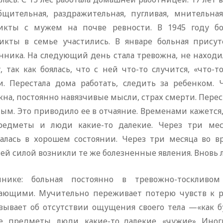
бщительная, раздражительная, пугливая, мнительна
икты с мужем на почве ревности. В 1945 году бол
икты в семье участились. В январе больная прису
нника. На следующий день стала тревожна, не находил
, так как боялась, что с ней что-то случится, «что-
и. Перестала дома работать, следить за ребенком. 
на, постоянно навязчивые мысли, страх смерти. Перес
ым. Это приводило ее в отчаяние. Временами кажется,
редметы и люди какие-то далекие. Через три меся
алась в хорошем состоянии. Через три месяца во в
й силой возникли те же болезненные явления. Вновь л
нике: больная постоянно в тревожно-тоскливом
ающими. Мучительно переживает потерю чувств к ре
азывает об отсутствии ощущения своего тела —«как б
е, предметы, люди, какие-то далекие, «чужие». Иног