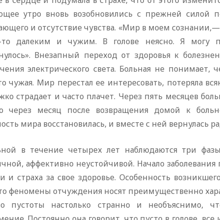
 в сердце и подумала в страхе, что от этого изменит
ющее утро вновь возобновились с прежней силой п
ющего и отсутствие чувства. «Мир в моем сознании,—
-то далеким и чужим. В голове неясно. Я могу п
нулось». Внезапный переход от здоровья к болезне
чения электрического света. Больная не понимает, че
то чужая. Мир перестал ее интересовать, потеряла вс
жко страдает и часто плачет. Через пять месяцев бол
о через месяц после возвращения домой к больн
ость мира восстановилась, и вместе с ней вернулась ра
ьной в течение четырех лет наблюдаются три фазы 
ичной, аффективно неустойчивой. Начало заболевания 
ги и страха за свое здоровье. Особенность возникше
что феномены отчуждения носят преимущественно хара
во пустоты настолько странно и необъяснимо, ч
ение. Постоянно она говорит, что пусто в голове, все 