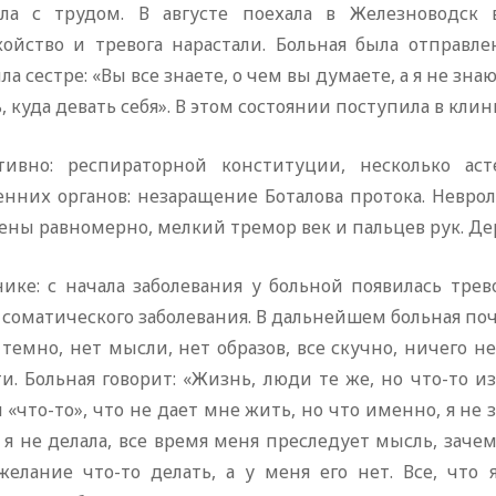
ала с трудом. В августе поехала в Железноводск 
койство и тревога нарастали. Больная была отправ
ла сестре: «Вы все знаете, о чем вы думаете, а я не зна
, куда девать себя». В этом состоянии поступила в клин
тивно: респираторной конституции, несколько ас
енних органов: незаращение Боталова протока. Невро
ны равномерно, мелкий тремор век и пальцев рук. Дер
нике: с начала заболевания у больной появилась трев
 соматического заболевания. В дальнейшем больная почу
 темно, нет мысли, нет образов, все скучно, ничего 
и. Больная говорит: «Жизнь, люди те же, но что-то и
 «что-то», что не дает мне жить, но что именно, я не з
я не делала, все время меня преследует мысль, зачем 
желание что-то делать, а у меня его нет. Все, что 