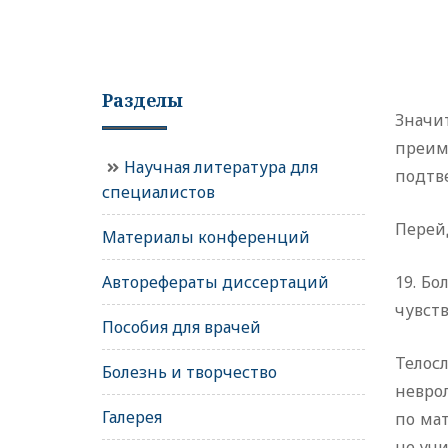
Разделы
Значи
преим
Научная литература для
подтв
специалистов
Перейд
Материалы конференций
Авторефераты диссертаций
19. Бо
чувств
Пособия для врачей
Телос
Болезнь и творчество
неврол
Галерея
по мат
не учи