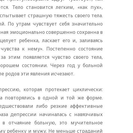
ся. Тело становится легким, «как пух»,
испытывает страшную тяжесть своего тела.
й. По утрам чувствует себя значительно
ьная эмоционально совершенно сохранна в
лует ребенка, ласкает его и, заливаясь
 чувства к нему». Постепенно состояние
за этим появляется чувство своего тела,
орошем состоянии. Через год у больной
ле родов эти явления исчезают.
ессию, которая протекает циклически:
за повторялись в одной и той же форме.
редшествовали либо резкие аффективные
фаза депрессии начиналась с навязчивых
 в отчаяние больную, это мучительное
му ребенку и мужу. Не меньше страданий