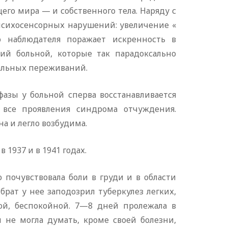
го мира — и собственного тела. Наряду с
психосенсорных нарушений: увеличение «
о наблюдателя поражает искренность в
ий больной, которые так парадоксально
альных переживаний.
азы у больной сперва восстанавливается
 все проявления синдрома отчуждения.
а и легло возбудима.
в 1937 и в 1941 годах.
о почувствовала боли в груди и в области
 брат у нее заподозрил туберкулез легких,
ной, беспокойной. 7—8 дней пролежала в
м не могла думать, кроме своей болезни,