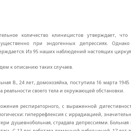
тельное количество клиницистов утверждает, что 
ущественно при эндогенных депрессиях. Однак
ерждается. Из 95 наших наблюдений настоящих циркул
ем к описанию таких случаев.
льная В., 24 лет, домохозяйка, поступила 16 марта 194
а реальности своего тела и окружающей обстановки.
ложения респираторного, с выраженной дигестивнос
огически: гиперрефлексия с иррадиацией, значительна
ери душевнобольная, страдала депрессиями. Больная 
лась. С 13 лес работала домашней работницей. 17 лет