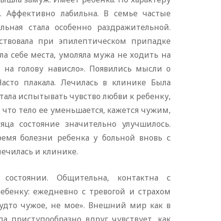
я. Аффективно лабильна. В семье частые
ьная стала особенно раздражительной.
тствовала при эпилептическом припадке
а себе места, умоляла мужа не ходить на
то на голову нависло». Появились мысли о
Часто плакала. Лечилась в клинике Была
тала испытывать чувство любви к ребенку,
 что тело ее уменьшается, кажется чужим,
ца состояние значительно улучшилось.
ремя болезни ребенка у больной вновь с
ечилась и клинике.
 состоянии. Общительна, контактна с
бенку: ежедневно с тревогой и страхом
удто чужое, не мое». Внешний мир как в
да приступообразно вдруг чувствует, как