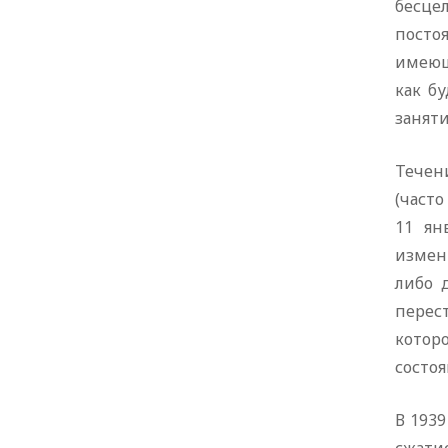
бесце
посто
имеющ
как б
заняти
Течени
(част
11 ян
измен
либо 
перест
котор
состоя
В 1939