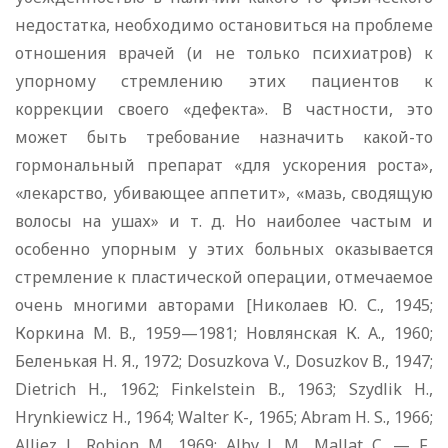
недостатка, необходимо остановиться на проблеме
отношения врачей (и не только психиатров) к
упорному стремлению этих пациентов к
коррекции своего «дефекта». В частности, это
может быть требование назначить какой-то
гормональный препарат «для ускорения роста»,
«лекарство, убивающее аппетит», «мазь, сводящую
волосы на ушах» и т. д. Но наиболее частым и
особенно упорным у этих больных оказывается
стремление к пластической операции, отмечаемое
очень многими авторами [Николаев Ю. С., 1945;
Коркина М. В., 1959—1981; Новлянская К. А., 1960;
Беленькая Н. Я., 1972; Dosuzkova V., Dosuzkov В., 1947;
Dietrich H., 1962; Finkelstein В., 1963; Szydlik H.,
Hrynkiewicz H., 1964; Walter K-, 1965; Abram H. S., 1966;
Alliez J., Robion M., 1969; Alby J. M., Mallat C. — F.,