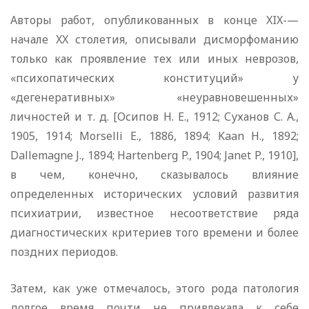
Авторы работ, опубликованных в конце XIX-—
начале XX столетия, описывали дисморфоманию
только как проявление тех или иных неврозов,
«психопатических конституций» у
«дегенеративных» «неуравновешенных»
личностей и т. д. [Осипов Н. Е., 1912; Суханов С. А.,
1905, 1914; Morselli Е., 1886, 1894; Kaan Н., 1892;
Dallemagne J., 1894; Hartenberg P., 1904; Janet P., 1910],
в чем, конечно, сказывалось влияние
определенных исторических условий развития
психиатрии, известное несоответствие ряда
диагностических критериев того времени и более
поздних периодов.
Затем, как уже отмечалось, этого рода патология
долгое время почти не привлекала к себе