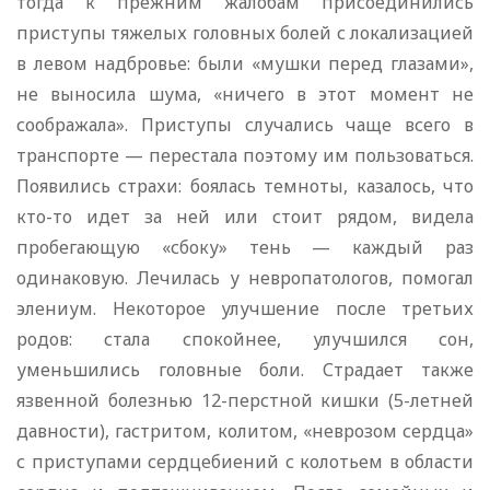
тогда к прежним жалобам присоединились
приступы тяжелых головных болей с локализацией
в левом надбровье: были «мушки перед глазами»,
не выносила шума, «ничего в этот момент не
соображала». Приступы случались чаще всего в
транспорте — перестала поэтому им пользоваться.
Появились страхи: боялась темноты, казалось, что
кто-то идет за ней или стоит рядом, видела
пробегающую «сбоку» тень — каждый раз
одинаковую. Лечилась у невропатологов, помогал
элениум. Некоторое улучшение после третьих
родов: стала спокойнее, улучшился сон,
уменьшились головные боли. Страдает также
язвенной болезнью 12-перстной кишки (5-летней
давности), гастритом, колитом, «неврозом сердца»
с приступами сердцебиений с колотьем в области