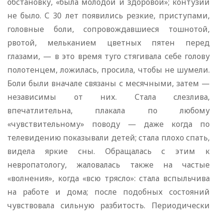
обстановку, «была молодой и здоровой»; контузий
не было. С 30 лет появились резкие, приступами,
головные боли, сопровождавшиеся тошнотой,
рвотой, мельканием цветных пятен перед
глазами, — в это время туго стягивала себе голову
полотенцем, ложилась, просила, чтобы не шумели.
Боли были вначале связаны с месячными, затем —
независимы от них. Стала слезлива,
впечатлительна, плакала по любому
«чувствительному» поводу — даже когда по
телевидению показывали детей; стала плохо спать,
видела яркие сны. Обращалась с этим к
невропатологу, жаловалась также на частые
«волнения», когда «всю трясло»: стала вспыльчива
на работе и дома; после подобных состояний
чувствовала сильную разбитость. Периодически