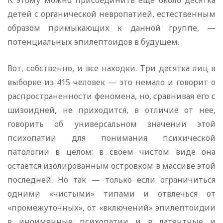
К этому можно присоединить еще около десятка
детей с органической невропатией, естественным
образом примыкающих к данной группе, —
потенциальных эпилептоидов в будущем.
Вот, собственно, и все находки. Три десятка лиц в
выборке из 415 человек — это немало и говорит о
распространенности феномена, но, сравнивая его с
шизоидней, не приходится, в отличие от нее,
говорить об универсальном значении этой
психопатии для понимания психической
патологии в целом: в своем чистом виде она
остается изолированным островком в массиве этой
последней. Но так — только если ограничиться
одними «чистыми» типами и отвлечься от
«промежуточных», от «включений» эпилептоидии
в иноименные психопатии и в латентные и