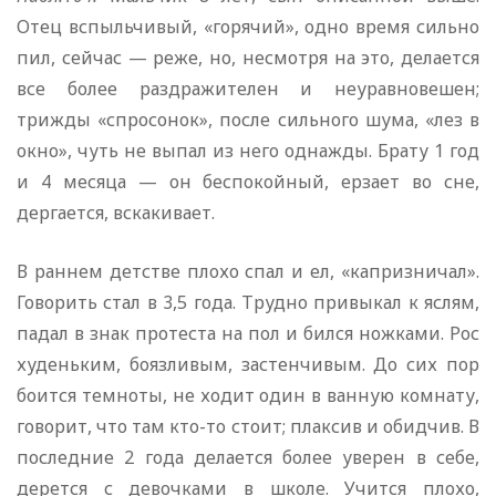
Отец вспыльчивый, «горячий», одно время сильно
пил, сейчас — реже, но, несмотря на это, делается
все более раздражителен и неуравновешен;
трижды «спросонок», после сильного шума, «лез в
окно», чуть не выпал из него однажды. Брату 1 год
и 4 месяца — он беспокойный, ерзает во сне,
дергается, вскакивает.
В раннем детстве плохо спал и ел, «капризничал».
Говорить стал в 3,5 года. Трудно привыкал к яслям,
падал в знак протеста на пол и бился ножками. Рос
худеньким, боязливым, застенчивым. До сих пор
боится темноты, не ходит один в ванную комнату,
говорит, что там кто-то стоит; плаксив и обидчив. В
последние 2 года делается более уверен в себе,
дерется с девочками в школе. Учится плохо,