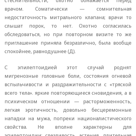
стеснительности, охотно обнажается перед
врачом. Соматически — сомнительная
недостаточность митрального клапана; врачи то
слышат порок, то нет. Охотно согласилась
обследоваться, но при повторном визите то же
приглашение приняла безразлично, была вообще
спокойнее, равнодушнее (Д).
С эпилептоидией этот случай роднят
мигренозные головные боли, состояния огневой
вспыльчивости и раздражительности с «тряской
всего тела». яркие повторяющиеся сновидения, а в
психическом отношении — расторможенность,
легкая эротичность, довольно бесцеремонные
нападки на мужа, попреки националистического
свойства. Не вполне характерны для
эпилептоидии: слезливость, астения, длительная