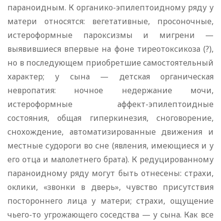
параноидным. К органико-эпилептоидному ряду у
матери относятся: вегетативные, просоночные,
истероформные пароксизмы и мигрени —
выявившиеся впервые на фоне тиреотоксикоза (?),
но в последующем приобретшие самостоятельный
характер; у сына — детская органическая
невропатия: ночное недержание мочи,
истероформные аффект-эпилептоидные
состояния, общая гиперкинезия, сноговорение,
снохождение, автоматизированные движения и
местные судороги во сне (явления, имеющиеся и у
его отца и малолетнего брата). К редуцированному
параноидному ряду могут быть отнесены: страхи,
оклики, «звонки в дверь», чувство присутствия
постороннего лица у матери; страхи, ощущение
чьего-то угрожающего соседства — у сына. Как все