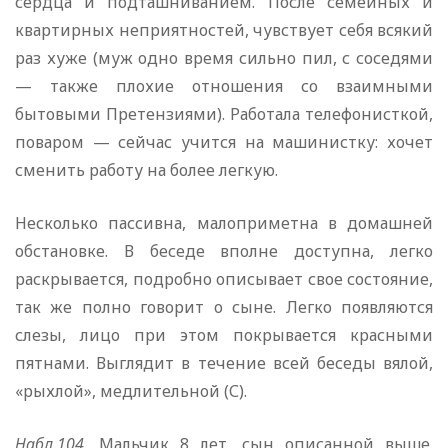
сердца и подташниванием. После семейных и
квартирных неприятностей, чувствует себя всякий
раз хуже (муж одно время сильно пил, с соседями
— также плохие отношения со взаимными
бытовыми Претензиями). Работала телефонисткой,
поваром — сейчас учится на машинистку: хочет
сменить работу на более легкую.
Несколько пассивна, малоприметна в домашней
обстановке. В беседе вполне доступна, легко
раскрывается, подробно описывает свое состояние,
так же полно говорит о сыне. Легко появляются
слезы, лицо при этом покрывается красными
пятнами. Выглядит в течение всей беседы вялой,
«рыхлой», медлительной (С).
Набл.104.
Мальчик 8 лет, сын описанной выше.