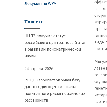
аффек
Документы WPA
вслед
сторо
Новости
«прир
пребы
гение
НЦПЗ получил статус
виде 
российского центра: новый этап
шизои
в развитии психиатрической
науки
Мы уж
латен
24 апреля, 2026
«окар
РНЦПЗ зарегистрировал базу
случа
данных для оценки шкалы
генет
полигенного риска психичеких
истер
расстройств
карти