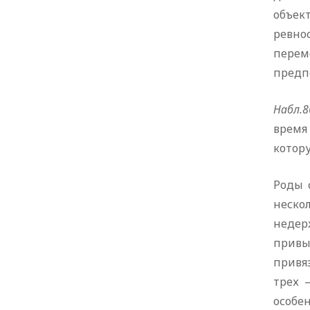
объек
ревно
переме
предпо
Набл.8
время
котору
Роды 
неско
недер
привы
привя
трех 
особе