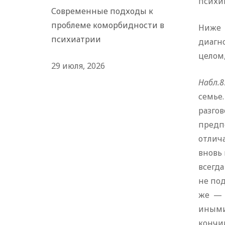
психик
Современные подходы к
проблеме коморбидности в
Ниже 
психиатрии
диагн
целом,
29 июля, 2026
Набл.8
семье
разго
предп
отлич
вновь
всегда
не под
же — 
иными
кончил