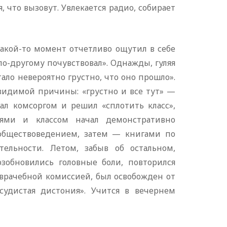
, что вызовут. Увлекается радио, собирает
 какой-то момент отчетливо ощутил в себе
 по-другому почувствовал». Однажды, гуляя
тало невероятно грустно, что оно прошло».
 видимой причины: «грустно и все тут» —
ал комсоргом и решил «сплотить класс»,
ями и классом начал демонстративно
я обществоведением, затем — книгами по
тельности. Летом, забыв об остальном,
зобновились головные боли, повторился
-врачебной комиссией, был освобожден от
удистая дистония». Учится в вечернем