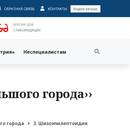
ОБРАТНАЯ СВЯЗЬ
КОНТАКТЫ
English version
ВЕРСИЯ ДЛЯ
СЛАБОВИДЯЩИХ
трия»
Неспециалистам
льшого города››
го города
3. Шизоэпилептоидия