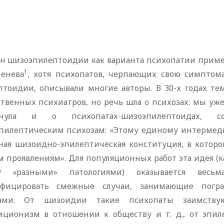
н шизоэпилептоидии как варианта психопатии применя
1
менева
, хотя психопатов, черпающих свою симптом
птоидии, описывали многие авторы. В 30-х годах т
твенных психиатров, но речь шла о психозах: мы уже
янула и о психопатах-шизоэпилептоидах, 
пилептическим психозам: «Этому единому интермеди
ная шизоидно-эпилептическая конституция, в которой
 проявлениям». Для популяционных работ эта идея (ка
 «разными» патологиями) оказывается весьма
ифицировать смежные случаи, занимающие пог
пами. От шизоидии такие психопаты заимству
иционизм в отношении к обществу и т. д., от э