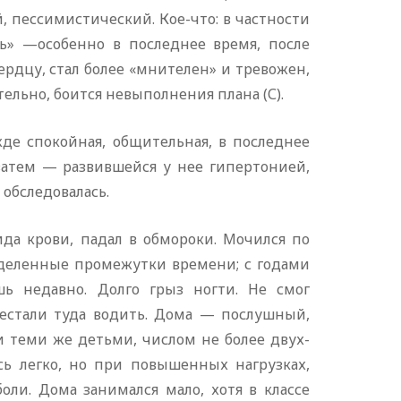
 пессимистический. Кое-что: в частности
ь» —особенно в последнее время, после
ердцу, стал более «мнителен» и тревожен,
ельно, боится невыполнения плана (С).
де спокойная, общительная, в последнее
затем — развившейся у нее гипертонией,
обследовалась.
да крови, падал в обмороки. Мочился по
ределенные промежутки времени; с годами
ь недавно. Долго грыз ногти. Не смог
рестали туда водить. Дома — послушный,
и теми же детьми, числом не более двух-
сь легко, но при повышенных нагрузках,
оли. Дома занимался мало, хотя в классе