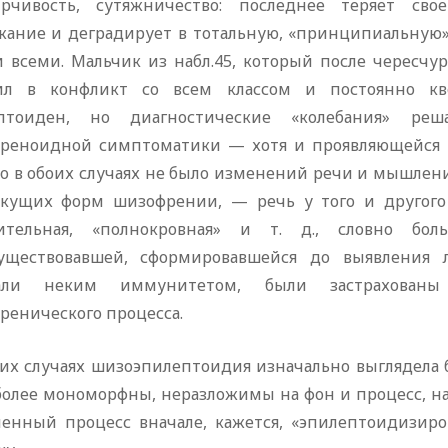
рчивость, сутяжничество: последнее теряет сво
жание и деградирует в тотальную, «принципиальную»
и всеми. Мальчик из набл.45, который после чересчу
ил в конфликт со всем классом и постоянно кв
ептоиден, но диагностические «колебания» р
реноидной симптоматики — хотя и проявляющейся н
что в обоих случаях не было изменений речи и мышлен
екущих форм шизофрении, — речь у того и другого 
ительная, «полнокровная» и т. д., словно бо
уществовавшей, сформировавшейся до выявления 
дали неким иммунитетом, были застрахован
ренического процесса.
гих случаях шизоэпилептоидия изначально выглядела б
более мономорфны, неразложимы на фон и процесс, на
ненный процесс вначале, кажется, «эпилептоидизир