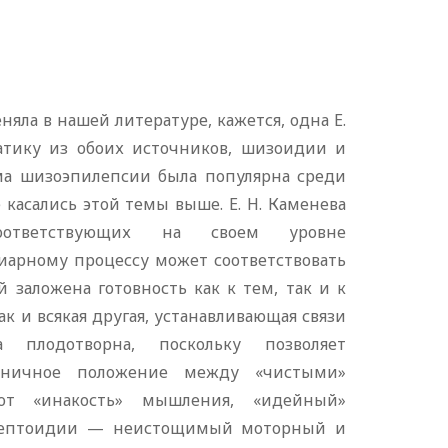
ла в нашей литературе, кажется, одна Е.
атику из обоих источников, шизоидии и
ема шизоэпилепсии была популярна среди
 касались этой темы выше. Е. Н. Каменева
соответствующих на своем уровне
арному процессу может соответствовать
 заложена готовность как к тем, так и к
к и всякая другая, устанавливающая связи
 плодотворна, поскольку позволяет
раничное положение между «чистыми»
ют «инакость» мышления, «идейный»
пилептоидии — неистощимый моторный и