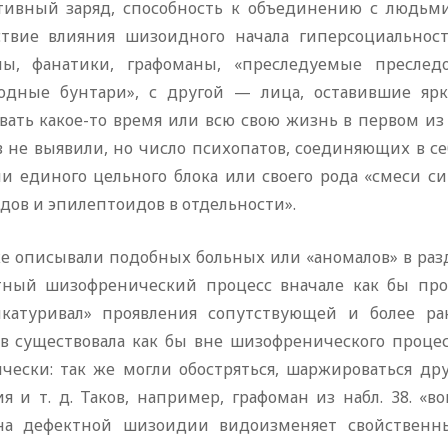
тивный заряд, способность к объединению с людьми
ствие влияния шизоидного начала гиперсоциальност
ны, фанатики, графоманы, «преследуемые преслед
одные бунтари», с другой — лица, оставившие яр
вать какое-то время или всю свою жизнь в первом из
в не выявили, но число психопатов, соединяющих в 
ли единого цельного блока или своего рода «смеси с
дов и эпилептоидов в отдельности».
е описывали подобных больных или «аномалов» в раз
тный шизофренический процесс вначале как бы проя
икатуривал» проявления сопутствующей и более ра
ев существовала как бы вне шизофренического процес
ически: так же могли обостряться, шаржироваться др
ия и т. д. Таков, например, графоман из набл. 38. «
на дефектной шизоидии видоизменяет свойственн