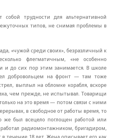
 собой трудности для альтернативной
ежуточных типов, не снимая проблемы в
ада, «чужой среди своих», безразличный к
есколько флегматичным, «не особенно
 и до сих пор этим занимается. В школе
шел добровольцем на фронт — там тоже
трел, выплыл на обломке корабля, вскоре
аха, чем прежде, не испытывал. Товарищи
и только на это время — потом связи с ними
ерерывах, в свободное от работы время, то
но же был всецело поглощен работой или
 работал радиомонтажником, бригадиром,
 в течение 18 лет. Жена описывает его как