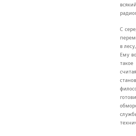
всякий
радио
С сере
переме
в лесу
Ему в
такое
счита
стано
филос
готов
обмор
служб
технич