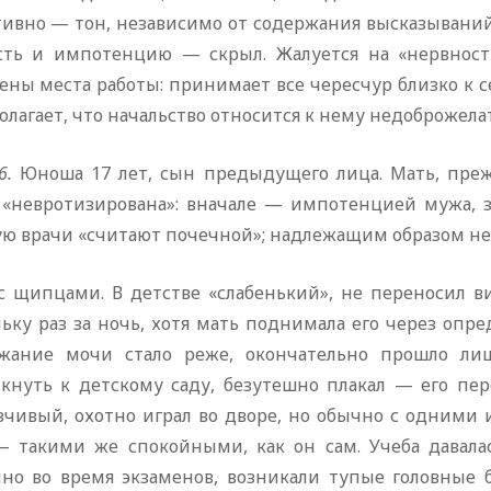
тивно — тон, независимо от содержания высказываний,
сть и импотенцию — скрыл. Жалуется на «нервност
ны места работы: принимает все чересчур близко к с
лагает, что начальство относится к нему недоброжелат
6.
Юноша 17 лет, сын предыдущего лица. Мать, преж
 «невротизирована»: вначале — импотенцией мужа, 
ю врачи «считают почечной»; надлежащим образом не 
с щипцами. В детстве «слабенький», не переносил ви
льку раз за ночь, хотя мать поднимала его через оп
жание мочи стало реже, окончательно прошло лиш
кнуть к детскому саду, безутешно плакал — его пе
зчивый, охотно играл во дворе, но обычно с одними 
— такими же спокойными, как он сам. Учеба давала
нно во время экзаменов, возникали тупые головные б