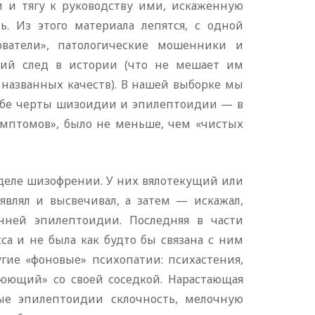
 и тягу к руководству ими, искаженную
ь. Из этого материала лепятся, с одной
ователи», патологические мошенники и
кий след в истории (что не мешает им
 названных качеств). В нашей выборке мы
себе черты шизоидии и эпилептоидии — в
имптомов», было не меньше, чем «чистых
деле шизофрении. У них вялотекущий или
влял и высвечивал, а затем — искажал,
нней эпилептоидии. Последняя в части
са и не была как будто бы связана с ним
угие «фоновые» психопатии: психастения,
воюющий» со своей соседкой. Нарастающая
ые эпилептоидии склочность, мелочную