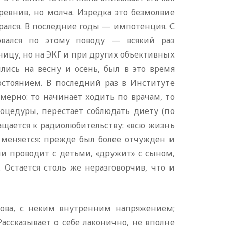
 ревнив, но молча. Изредка это безмолвие
рался. В последние годы — импотенция. С
овался по этому поводу — всякий раз
ницу, но на ЭКГ и при других объективных
лись на весну и осень, был в это время
остоянием. В последний раз в Институте
мерно: то начинает ходить по врачам, то
оцедуры, перестает соблюдать диету (по
ращается к радиолюбительству: «всю жизнь
 меняется: прежде был более отчужден и
ни проводит с детьми, «дружит» с сыном,
Остается столь же неразговорчив, что и
слова, с неким внутренним напряжением;
ассказывает о себе лаконично, не вполне