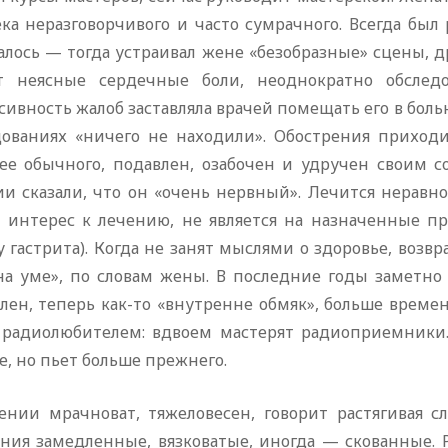
ка неразговорчивого и часто сумрачного. Всегда был
алось — тогда устраивал жене «безобразные» сцены, д
т неясные сердечные боли, неоднократно обслед
ивность жалоб заставляла врачей помещать его в боль
дованиях «ничего не находили». Обострения приходи
ее обычного, подавлен, озабочен и удручен своим с
ии сказали, что он «очень нервный». Лечится неравно
т интерес к лечению, не является на назначенные пр
 гастрита). Когда не занят мыслями о здоровье, возв
на уме», по словам жены. В последние годы заметно
блен, теперь как-то «внутренне обмяк», больше време
 радиолюбителем: вдвоем мастерят радиоприемники. 
, но пьет больше прежнего.
ении мрачноват, тяжеловесен, говорит растягивая 
ния замедленные, вязковатые, иногда — скованные. Р