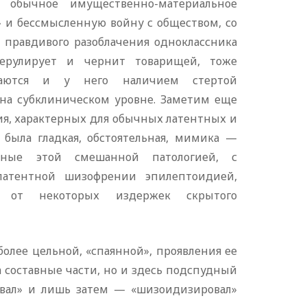
е обычное имущественно-материальное
 и бессмысленную войну с обществом, со
р правдивого разоблачения одноклассника
ерулирует и чернит товарищей, тоже
ешаются и у него наличием стертой
а субклиническом уровне. Заметим еще
ия, характерных для обычных латентных и
была гладкая, обстоятельная, мимика —
льные этой смешанной патологией, с
латентной шизофрении эпилептоидией,
ы от некоторых издержек скрытого
олее цельной, «спаянной», проявления ее
 составные части, но и здесь подспудный
овал» и лишь затем — «шизоидизировал»