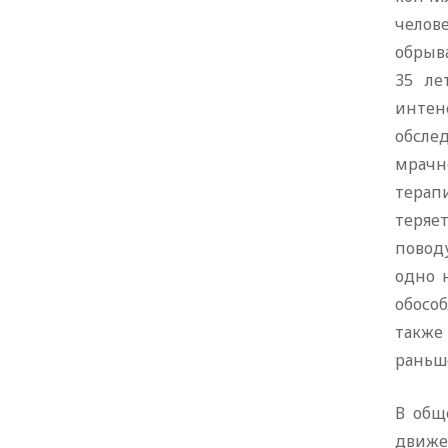
челове
обрыв
35 ле
интенс
обсле
мрачн
терап
теряе
поводу
одно 
обосо
также
раньше
В общ
движе