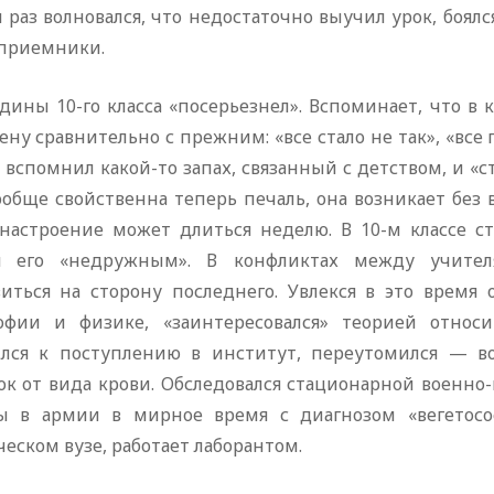
 раз волновался, что недостаточно выучил урок, боялся
приемники.
дины 10-го класса «посерьезнел». Вспоминает, что в
ну сравнительно с прежним: «все стало не так», «все
, вспомнил какой-то запах, связанный с детством, и «с
ообще свойственна теперь печаль, она возникает без
 настроение может длиться неделю. В 10-м классе ст
я его «недружным». В конфликтах между учител
виться на сторону последнего. Увлекся в это врем
офии и физике, «заинтересовался» теорией относи
ился к поступлению в институт, переутомился — во
ок от вида крови. Обследовался стационарной военно
ы в армии в мирное время с диагнозом «вегетосос
еском вузе, работает лаборантом.