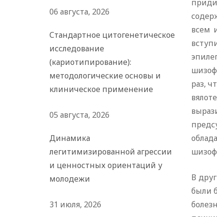
приди
06 августа, 2026
содер
всем 
Стандартное цитогенетическое
вступ
исследование
эпил
(кариотипирование):
шизоф
методологические основы и
раз, 
клиническое применение
вялот
выраз
05 августа, 2026
предс
Динамика
обла
легитимизированной агрессии
шизоф
и ценностных ориентаций у
В дру
молодежи
были 
31 июля, 2026
болез