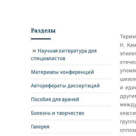
Разделы
Терми
Н. Ка
Научная литература для
эпиле
специалистов
отечес
упом
Материалы конференций
шизоэ
Авторефераты диссертаций
и еди
другим
Пособия для врачей
между
Болезнь и творчество
класс
груп
Галерея
оппоз