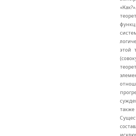
«Как?
теоре
функц
систе
логиче
этой 
(сово
теоре
элеме
отнош
прогр
сужде
также
Сущес
соста
исклю