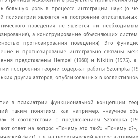
ть большую роль в процессе интеграции наук (о чел
ей психиатрии является не построение описательных 
огического поведения не является ни необходимы
озирования), а конструирование объясняющих систе
жностью прогнозирования поведения). Это функци
нение и прогнозирование интегрально связаны меж
нения представлены Hempel (1968) и Nikitin (1975),
гии построения теории содержат работы Sztompka (1971,
ьких других авторов, опубликованных в коллективном 
тие в психиатрии функциональной концепции тео
ний таким понятиям, как например, «научное объя
ма». В соответствии с предложением Sztompka (
ают ответ на вопрос «Почему это так?» «Почему q?»
ческий факт), т. е. на теоретический вопрос в отличие