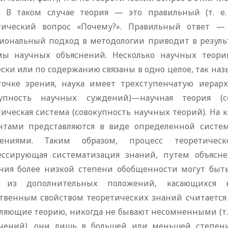
». В таком случае теория — это правильный (т. 
тический вопрос «Почему?». Правильный ответ —
иональный подход в методологии приводит в резуль
мы научных объяснений. Несколько научных теори
ски или по содержанию связаны в одно целое, так на
точке зрения, наука имеет трехступенчатую иерарх
купность научных суждений)—научная теория (
тическая система (совокупность научных теорий). На
нтами представляются в виде определенной система
ениями. Таким образом, процесс теоретическ
ессирующая систематизация знаний, путем объяс
ния более низкой степени обобщенности могут быт
 из дополнительных положений, касающихся ко
твенным свойством теоретических знаний считается 
вляющие теорию, никогда не бывают несомненными (т.
чений), они лишь в большей или меньшей степени