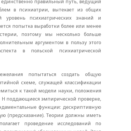
у единственно правильный путь, ведущий
блем в психиатрии, вытекает из общих
й уровень психиатрических знаний и
яется попытка выработки более или менее
истерии, поэтому мы несколько больше
олнительным аргументом в пользу этого
 аспекта в польской психиатрической
нежелания попытаться создать общую
нятийной схеме, служащей классификации
емиться к такой модели науки, положения
е Н поддающиеся эмпирической проверке,
ндаментальные функции: дескриптивную
кую (предсказание). Теории должны иметь
полагает проведение исследований по