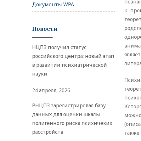
позна
Документы WPA
к про
теоре
родст
Новости
однор
внима
НЦПЗ получил статус
являе
российского центра: новый этап
литер
в развитии психиатрической
науки
Психи
теоре
24 апреля, 2026
психо
РНЦПЗ зарегистрировал базу
Котор
данных для оценки шкалы
можно
полигенного риска психичеких
(опис
расстройств
также