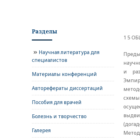
Разделы
1 5 О
Научная литература для
Преды
специалистов
научн
и раз
Материалы конференций
Эмпир
Авторефераты диссертаций
метод
схемы
Пособия для врачей
осуще
выдви
Болезнь и творчество
(догад
Галерея
Метод