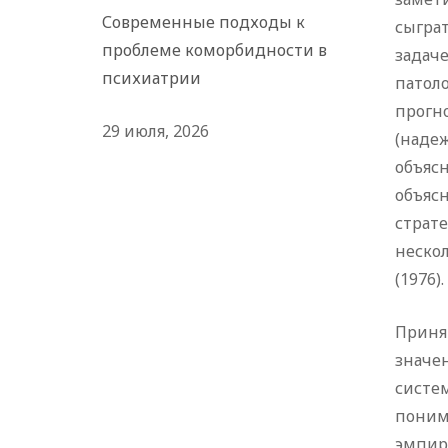
Современные подходы к
сыгра
проблеме коморбидности в
задач
психиатрии
патол
прогн
29 июля, 2026
(наде
объяс
объяс
страте
нескол
(1976).
Приня
значе
систе
поним
эмпири