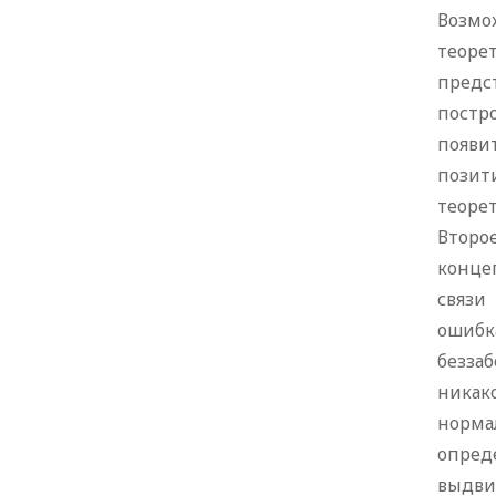
Возмо
теоре
предс
постр
появи
позит
теоре
Второ
конце
связи
ошибк
беззаб
никак
норма
опред
выдви