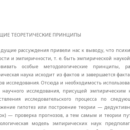
БЩИЕ ТЕОРЕТИЧЕСКИЕ ПРИНЦИПЫ
дущие рассуждения привели нас к выводу, что психи
ости и эмпиричности, т. е. быть эмпирической науко
вивать особые методологические принципы, ра
ическая наука исходит из фактов и завершается факт
ов исследования. Отсюда и необходимость использов
 научного исследования, присущей эмпирическим н
ствления исследовательского процесса по след
жение гипотез или построение теории — дедуктивн
ок) — проверка прогнозов, а тем самым и теории пут
ологическая модель эмпирических наук предпола