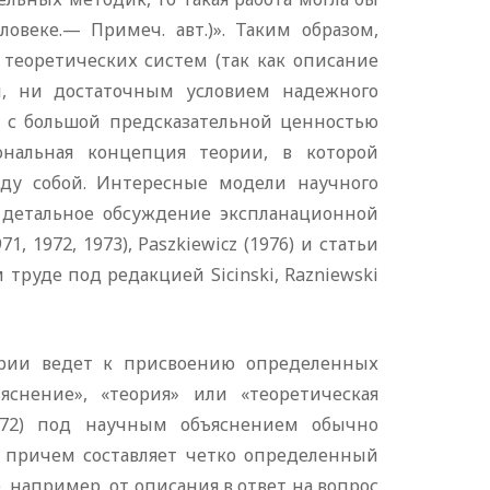
овеке.— Примеч. авт.)». Таким образом,
теоретических систем (так как описание
м, ни достаточным условием надежного
м с большой предсказательной ценностью
ональная концепция теории, в которой
ду собой. Интересные модели научного
 а детальное обсуждение экспланационной
 1972, 1973), Paszkiewicz (1976) и статьи
труде под редакцией Sicinski, Razniewski
рии ведет к присвоению определенных
снение», «теория» или «теоретическая
1972) под научным объяснением обычно
, причем составляет четко определенный
, например, от описания в ответ на вопрос