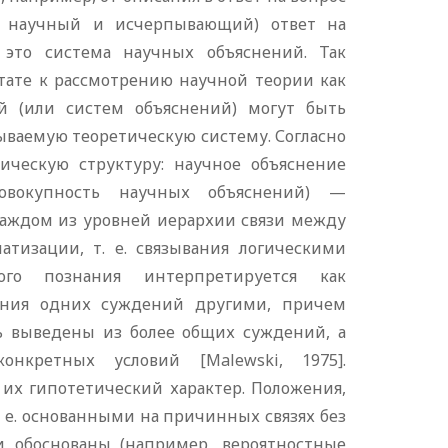
е. научный и исчерпывающий) ответ на
 это система научных объяснений. Так
тате к рассмотрению научной теории как
й (или систем объяснений) могут быть
зываемую теоретическую систему. Согласно
ическую структуру: научное объяснение
совокупность научных объяснений) —
 каждом из уровней иерархии связи между
тизации, т. е. связывания логическими
ого познания интерпретируется как
нения одних суждений другими, причем
ь выведены из более общих суждений, а
нкретных условий [Malewski, 1975].
их гипотетический характер. Положения,
 е. основанными на причинных связях без
 обоснованы (например, вероятностные