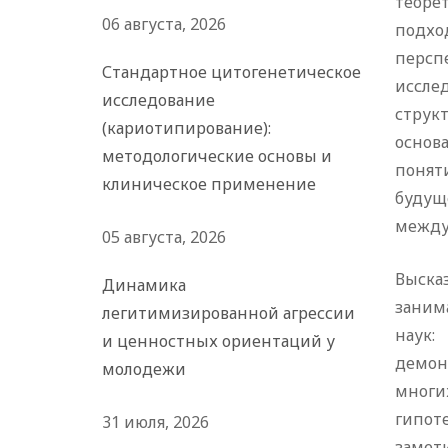
теоре
06 августа, 2026
подхо
персп
Стандартное цитогенетическое
иссле
исследование
струк
(кариотипирование):
основ
методологические основы и
понят
клиническое применение
будущ
между
05 августа, 2026
Выска
Динамика
заним
легитимизированной агрессии
наук:
и ценностных ориентаций у
демон
молодежи
многи
гипот
31 июля, 2026
замет