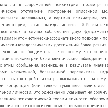
жно ли в современной психиатрии, несмотря на
тическое отставание, построение описанной м
тавляется нереальным, а картина психиатрии, осн
оения теории,— слишком идеалистической. Реальные в
ться лишь в случае соблюдения двух фундамента
ивизма и атомистически-ассоциативного подхода к пс
тически-методологических достижений более развитых
е условие необходимо также и потому, что источн
пций в психиатрии были клинические наблюдения пс
 с этим обобщения, возникшие в результате анализ
ами искаженной, болезненной перспективы вид
отность, с которой психиатры высказываются на тему,
ой концепции (или только туманные, молчаливо 
льной личности. Это однозначно указывает на срочн
еленной психологической теории личности, обеспе
жения гипотез относительно механизмов и причин во