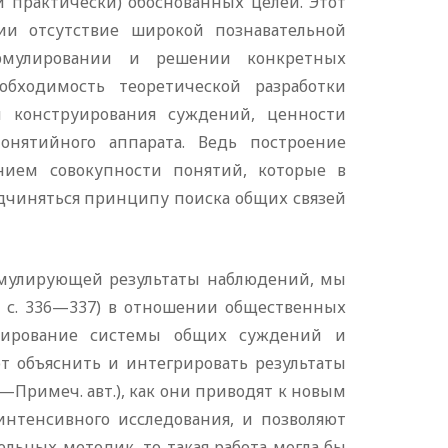
 практически) обоснованных целей. Этот
ии отсутствие широкой познавательной
ормулировании и решении конкретных
обходимость теоретической разработки
и конструирования суждений, ценности
онятийного аппарата. Ведь построение
нием совокупности понятий, которые в
дчиняться принципу поиска общих связей
умулирующей результаты наблюдений, мы
, с. 336—337) в отношении общественных
лирование системы общих суждений и
т объяснить и интегрировать результаты
римеч. авт.), как они приводят к новым
интенсивного исследования, и позволяют
льных методик, то такая работа могла бы