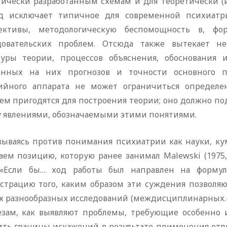
тически разработанным схемам и для теоретически (и
д исключает типичное для современной психиатр
ективы, методологическую беспомощность в, ф
довательских проблем. Отсюда также вытекает не
туры теории, процессов объяснения, обоснования 
анных на них прогнозов и точности основного п
ийного аппарата не может ограничиться определе
ем пригодятся для построения теории; оно должно по
 явлениями, обозначаемыми этими понятиями.
зываясь против понимания психиатрии как науки, к
аем позицию, которую ранее занимал Malewski (1975
 «Если бы… ход работы был направлен на форму
страцию того, каким образом эти суждения позволяю
х разнообразных исследований (междисциплинарных.—П
езам, как выявляют проблемы, требующие особенно 
ить границы искажений в результате применения отде