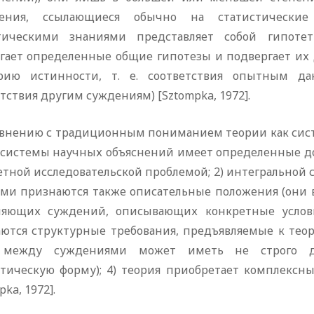
ения, ссылающиеся обычно на статистические
тическими знаниями представляет собой гипотет
гает определенные общие гипотезы и подвергает их
рию истинности, т. е. соответствия опытным д
тствия другим суждениям) [Sztompka, 1972].
авнению с традиционным пониманием теории как сис
 системы научных объяснений имеет определенные дос
етной исследовательской проблемой; 2) интегральной 
ами признаются также описательные положения (они в
няющих суждений, описывающих конкретные условия
аются структурные требования, предъявляемые к тео
 между суждениями может иметь не строго де
стическую форму); 4) теория приобретает комплекс
pka, 1972].