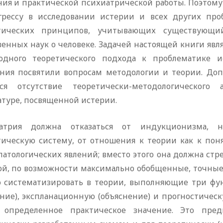
ния и практической психиатрической работы. Поэтом
грессу в исследовании истерии и всех других про
тических принципов, учитывающих существующи
венных наук о человеке. Задачей настоящей книги явл
одного теоретического подхода к проблематике 
ния посвятили вопросам методологии и теории. Доп
тся отсутствие теоретически-методологического
атуре, посвященной истерии.
атрия должна отказаться от индукционизма, 
тическую систему, от отношения к теории как к по
патологических явлений; вместо этого она должна стр
ой, по возможности максимально обобщенные, точны
 систематизировать в теории, выполняющие три фу
ание), экспланационную (объяснение) и прогностичес
 определенное практическое значение. Это пред