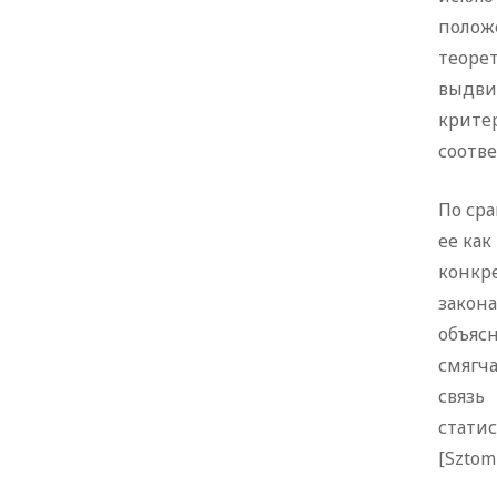
полож
теоре
выдви
крите
соотве
По ср
ее как
конкр
закон
объяс
смягч
связь
стати
[Sztom