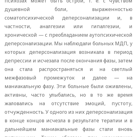
психозах может быть острой, т. е. с чувством
душевной боли, выраженностью
соматопсихической деперсонализации и, в
частности, аналгезии или гипалгезии, и
хронической — с преобладанием аутопсихической
деперсонализации. Мы наблюдали больных МДП, у
которых деперсонализация возникала в период
депрессии и исчезала после окончания фазы, затем
она стала распространяться и на светлый
межфазовый промежуток и далее — на
маниакальную фазу. Эти больные были оживлены,
активны, часто улыбались, но в то же время
жаловались на отсутствие эмоций, пустоту,
отчужденность. У одного из них деперсонализация
в конце концов исчезла в результате терапии и в
дальнейшем маниакальные фазы стали вновь