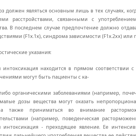
оз должен являться основным лишь в тех случаях, ког
ими расстройствами, связанными с употреблением
тва. В последнем случае предпочтение должно отдав
ствиями (F1х.1х), синдрома зависимости (F1х.2хх) или п
стические указания:
я интоксикация находится в прямом соответствии с 
чениями могут быть пациенты с ка-
либо органическими заболеваниями (например, поче
 малые дозы вещества могут оказать непропорцион
а также приниматься во внимание расторможе
ятельствами (например, поведенческая расторможенно
я интоксикация - преходящее явление. Ее интенси
ствии дальнейшего употребления вещества ее действи