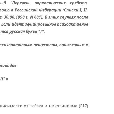
й "Перечень наркотических средств,
лю в Российской Федерации (Списки I, II,
30.06.1998 г. N 681). В этих случаях после
"Н". Если идентифицированное психоактивное
ся русская буква "Т".
 психоактивным веществом, отнесенным к
опиоидов
"Н" в
зависимости от табака и никотинизме (F17)