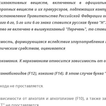
ихоактивных веществ, включенных в официальны
ропных веществ и их прекурсоров, подлежащих контро
(Постановление Правительства Российской Федерации от 
ого 4-го, 5-го или 6-го знака ставится русская буква 
во не включено в вышеуказанный "Перечень", то ставит
имость, формирующаяся вследствие злоупотребления
тическим средствам, оценивается
аркомания. К наркоманиям относится зависимость от 
 каннабиноидов (F12), кокаина (F14). В этом случае буква 
кода не проставляется.
висимости от алкоголя и алкоголизме (F10), а также 
"Т" не проставляется.