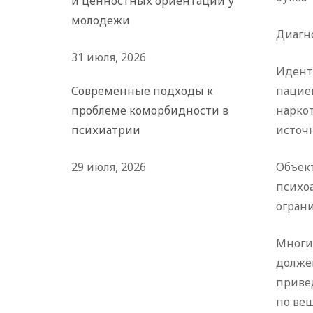
и ценностных ориентаций у
молодежи
Диагно
31 июля, 2026
Идент
Современные подходы к
пацие
проблеме коморбидности в
нарко
психиатрии
источн
29 июля, 2026
Объек
психо
огран
Многи
долже
приве
по вещ