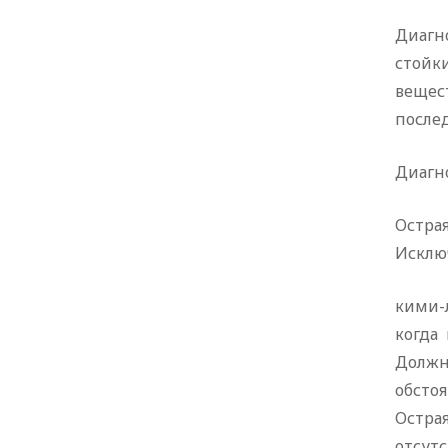
Диагн
стойк
вещес
послед
Диагно
Остра
Исклю
кими-
когда
Должн
обсто
Остра
отсут