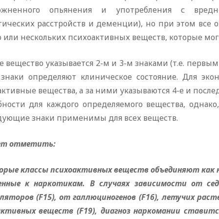
ложненного опьянения и употребления с вред
тических расстройств и деменции), но при этом все 
 или нескольких психоактивных веществ, которые мог
 вещество указывается 2-м и 3-м знаками (т.е. первыми
 знаки определяют клиническое состояние. Для эко
ктивные вещества, а за ними указываются 4-е и после
бности для каждого определяемого вещества, однако,
дующие знаки применимы для всех веществ.
ет отметить:
орые классы психоактивных веществ объединяют как н
енные к наркотикам. В случаях зависимости от сед
яторов (F15), от галлюциногенов (F16), летучих раст
активных веществ (F19), диагноз наркомании ставитс