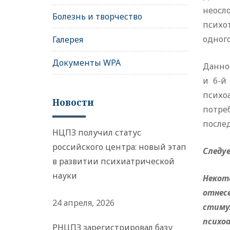
неос
Болезнь и творчество
психо
одного
Галерея
Документы WPA
Данное
и 6-й
психоа
Новости
потре
после
НЦПЗ получил статус
российского центра: новый этап
Следу
в развитии психиатрической
науки
Некот
отнес
24 апреля, 2026
стимул
психо
РНЦПЗ зарегистрировал базу