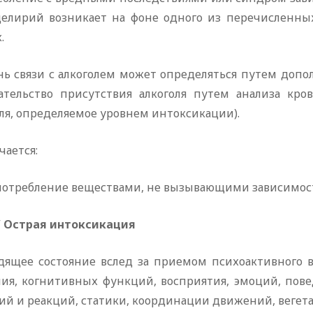
делирий возникает на фоне одного из перечисленных
.
ь связи с алкоголем может определяться путем допол
зательство присутствия алкоголя путем анализа кров
ля, определяемое уровнем интоксикации).
ается:
потребление веществами, не вызывающими зависимость 
0/ Острая интоксикация
дящее состояние вслед за приемом психоактивного в
ния, когнитивных функций, восприятия, эмоций, пов
ий и реакций, статики, координации движений, вегет