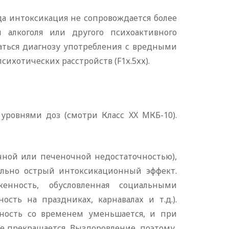
да интоксикация не сопровождается более
 алкоголя или другого психоактивного
аться диагнозу употребления с вредными
сихотических расстройств (F1х.5хх).
уровнями доз (смотри Класс XX МКБ-10).
чной или печеночной недостаточностью),
ально острый интоксикационный эффект.
нность, обусловленная социальными
сть на праздниках, карнавалах и т.д.).
вность со временем уменьшается, и при
е прекращается. Выздоровление, поэтому,