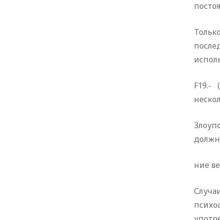
посто
Тольк
после
исполь
F19.-
неско
Злоуп
должно
ние в
Случа
психо
употр