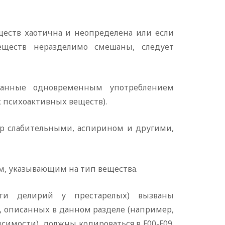
ществ хаотична и неопределена или если
еществ неразделимо смешаны, следует
ызванные одновременным употреблением
 психоактивных веществ).
р слабительными, аспирином и другими,
м, указывающим на тип вещества.
ости делирий у престарелых) вызваны
, описанных в данном разделе (например,
имости), должны кодироваться в F00-F09.