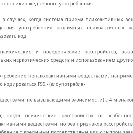
янного или ежедневного употребления.
о в случаях, когда система приема психоактивных ве
дствия употребления различных психоактивных в
зовать код
 (психические и поведенческие расстройства, в
льких наркотических средств и использованием других
отребление непсихоактивными веществами, наприме
 кодироваться F55.- (злоупотребле-
еществами, не вызывающими зависимости) с 4-м знако
и, когда психические расстройства (в особенн
активными веществами, но без признаков расстройств
ебление с вредными последствиями или синдром завис