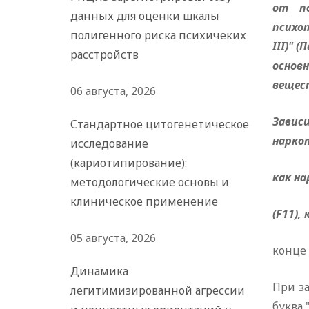
от пс
данных для оценки шкалы
психот
полигенного риска психичеких
III)" 
расстройств
основн
вещест
06 августа, 2026
Завис
Стандартное цитогенетическое
нарко
исследование
(кариотипирование):
как н
методологические основы и
клиническое применение
(F11),
05 августа, 2026
конце 
Динамика
При за
легитимизированной агрессии
буква 