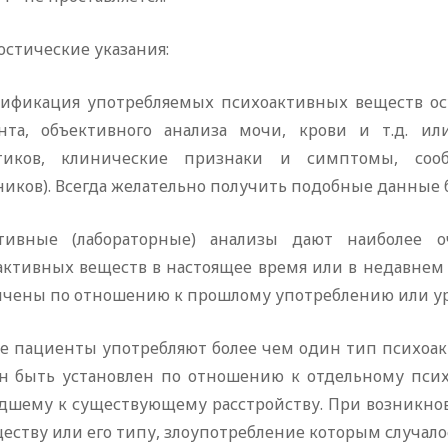
стические указания:
ификация употребляемых психоактивных веществ осу
нта, объективного анализа мочи, крови и т.д. и
тиков, клинические признаки и симптомы, со
иков). Всегда желательно получить подобные данные б
тивные (лабораторные) анализы дают наиболее о
активных веществ в настоящее время или в недавнем 
ичены по отношению к прошлому употреблению или ур
е пациенты употребляют более чем один тип психоакт
н быть установлен по отношению к отдельному псих
дшему к существующему расстройству. При возникно
еству или его типу, злоупотребление которым случалос