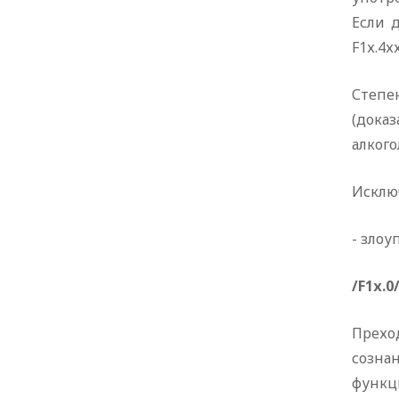
Если 
F1х.4хх
Степен
(дока
алкого
Исключ
- злоу
/F1х.
Прехо
созна
функц