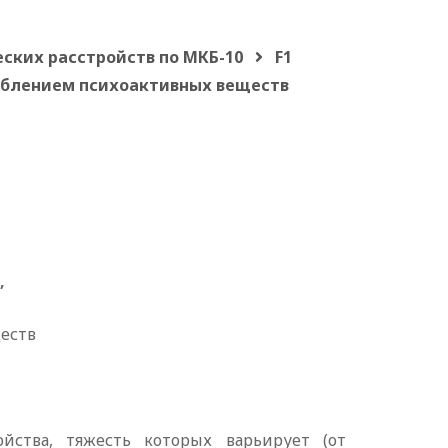
ских расстройств по МКБ-10
F1
реблением психоактивных веществ
,
еств
йства, тяжесть которых варьирует (от