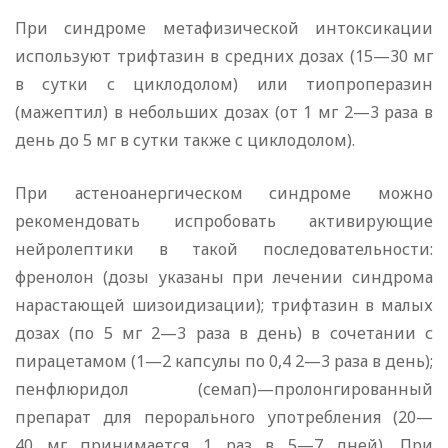
При синдроме метафизической интоксикации
используют трифтазин в средних дозах (15—30 мг
в сутки с циклодолом) или тиопроперазин
(мажептил) в небольших дозах (от 1 мг 2—3 раза в
день до 5 мг в сутки также с циклодолом).
При астеноанергическом синдроме можно
рекомендовать испробовать активирующие
нейролептики в такой последовательности:
френолон (дозы указаны при лечении синдрома
нарастающей шизоидизации); трифтазин в малых
дозах (по 5 мг 2—3 раза в день) в сочетании с
пирацетамом (1—2 капсулы по 0,4 2—3 раза в день);
пенфлюридол (семап)—пролонгированный
препарат для перорального употребления (20—
40 мг принимается 1 раз в 5—7 дней). При