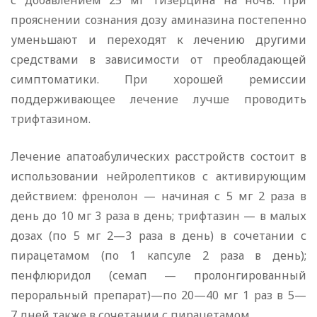
с добавлением 25 мг тизерцина на ночь. При
прояснении сознания дозу аминазина постепенно
уменьшают и переходят к лечению другими
средствами в зависимости от преобладающей
симптоматики. При хорошей ремиссии
поддерживающее лечение лучше проводить
трифтазином.
Лечение апатоабулических расстройств состоит в
использовании нейролептиков с активирующим
действием: френолон — начиная с 5 мг 2 раза в
день до 10 мг 3 раза в день; трифтазин — в малых
дозах (по 5 мг 2—3 раза в день) в сочетании с
пирацетамом (по 1 капсуле 2 раза в день);
пенфлюридол (семап — пролонгированный
пероральный препарат)—по 20—40 мг 1 раз в 5—
7 дней также в сочетании с пирацетамом.