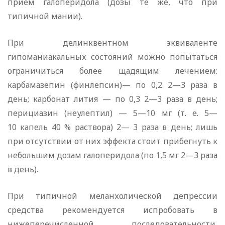
прием галоперидола (дозы те же, что при
типичной мании).
При делинквентном эквиваленте
гипоманиакальных состояний можно попытаться
ограничиться более щадящим лечением:
карбамазепин (финлепсин)— по 0,2 2—3 раза в
день; карбонат лития — по 0,3 2—3 раза в день;
перициазин (неулептил) — 5—10 мг (т. е. 5—
10 капель 40 % раствора) 2— 3 раза в день; лишь
при отсутствии от них эффекта стоит прибегнуть к
небольшим дозам галоперидола (по 1,5 мг 2—3 раза
в день).
При типичной меланхолической депрессии
средства рекомендуется испробовать в
нижеперечисленной последовательности,