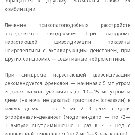
обращаться к другому. Возможны также их
комбинации.
Лечение психопатоподобных расстройств
определяется синдромом. При синдроме
нарастающей шизоидизации показаны
нейролептики с активирующим действием, при
других синдромах — седативные нейролептики.
При синдроме нарастающей шизоидизации
рекомендуется: френолон — начиная с 5 мг утром
и днем, можно увеличить до 10—15 мг утром и
днем (на ночь не давать!); трифтазин (стелазин) в
малых дозах — по 5 мг 2—3 раза в день;
фторфеназин-деканоат (модитен-депо — по /2—
1 ампуле внутримышечно 1 раз в 2—3 нед с
коррекцией циклодолом (по 2 мг 1—3 раза в день).