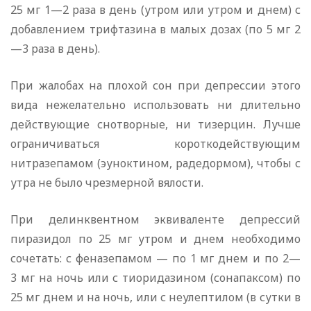
25 мг 1—2 раза в день (утром или утром и днем) с
добавлением трифтазина в малых дозах (по 5 мг 2
—3 раза в день).
При жалобах на плохой сон при депрессии этого
вида нежелательно использовать ни длительно
действующие снотворные, ни тизерцин. Лучше
ограничиваться короткодействующим
нитразепамом (эуноктином, радедормом), чтобы с
утра не было чрезмерной вялости.
При делинквентном эквиваленте депрессий
пиразидол по 25 мг утром и днем необходимо
сочетать: с феназепамом — по 1 мг днем и по 2—
3 мг на ночь или с тиоридазином (сонапаксом) по
25 мг днем и на ночь, или с неулептилом (в сутки в