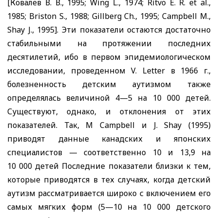
[Ковалев В. В., 1995;
Wing L.,
1974;
Ritvo E. R. et al
.,
1985;
Briston S.,
1988;
Gillberg Ch.,
1995;
Campbell M.,
Shay J.,
1995]. Эти показатели остаются достаточно
стабильными на протяжении последних
десятилетий, ибо в первом эпидемиологическом
исследовании, проведенном
V. Letter
в 1966 г.,
болезненность детским аутизмом также
определялась величиной 4—5 на 10 000 детей.
Существуют, однако, и отклонения от этих
показателей. Так,
M Campbell
и
J. Shay
(1995)
приводят данные канадских и японских
специалистов — соответственно 10 и 13,9 на
10 000 детей Последние показатели близки к тем,
которые приводятся в тех случаях, когда детский
аутизм рассматривается широко с включением его
самых мягких форм (5—10 на 10 000 детского