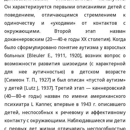
Он характеризуется первыми описаниями детей с
поведением, отличающимся стремлением к
одиночеству и «уходами» от контактов с
окружающими. Второй этап назван
доканнеровским (20—40-е годы
XX
столетия). Когда
было сформулировано понятие аутизма у взрослых
больных
[Bleuler E.,
1911, 1920], возник вопрос о
возможности развития шизоидии (с характерной
для нее аутичностью) в детском возрасте
[Симеон Т. П., 1927] и был описан «пустой аутизм»
у детей
[Lutz J
, 1937]. Третий этап — каннеровский
(40—80-е годы) назван по имени американского
психиатра
L Kanner,
впервые в 1943 г. описавшего
детей, неспособных к речевому и аффективному
контакту с окружающими. Наблюдавшиеся им дети
с первых лет жизни отличались неспособностью