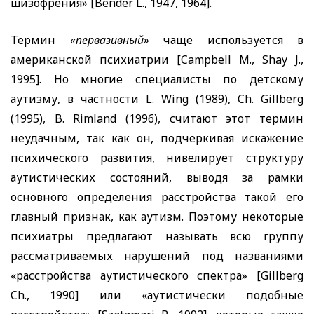
шизофрения» [
Bender L
., 1947, 1964].
Термин
«первазивный»
чаще используется в
американской психиатрии [
Campbell M
.,
Shay J
.,
1995]. Но многие специалисты по детскому
аутизму, в частности
L
.
Wing
(1989),
Ch
.
Gillberg
(1995),
B. Rimland
(1996), считают этот термин
неудачным, так как он, подчеркивая искажение
психического развития, нивелирует структуру
аутистических состояний, выводя за рамки
основного определения расстройства такой его
главный признак, как аутизм. Поэтому некоторые
психиатры предлагают называть всю группу
рассматриваемых нарушений под названиями
«расстройства аутистического спектра»
[Gillberg
Ch.,
1990] или «аутистически подобные