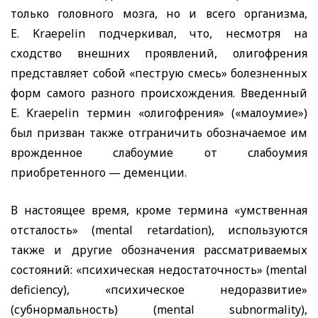
только головного мозга, но и всего организма,
E
.
Kraepelin
подчеркивал, что, несмотря на
сходство внешних проявлений, олигофрения
представляет собой «пеструю смесь» болезненных
форм самого разного происхождения. Введенный
E
.
Kr
aepelin
термин «олигофрения» («малоумие»)
был призван также отграничить обозначаемое им
врожденное слабоумие от слабоумия
приобретенного — деменции.
В настоящее время, кроме термина «умственная
отсталость» (
mental
retardation
), используются
также и другие обозначения рассматриваемых
состояний: «психическая недостаточность» (
mental
deficiency
), «психическое недоразвитие»
(субнормальность) (
mental
subnormality
),