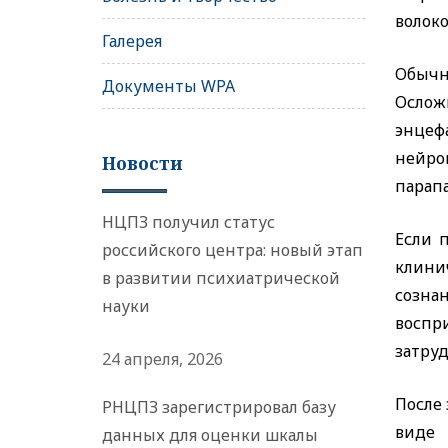
волоко
Галерея
Обычн
Документы WPA
Осложн
энцеф
нейро
Новости
парап
НЦПЗ получил статус
Если 
российского центра: новый этап
клини
в развитии психиатрической
созна
науки
воспр
затру
24 апреля, 2026
После
РНЦПЗ зарегистрировал базу
виде 
данных для оценки шкалы