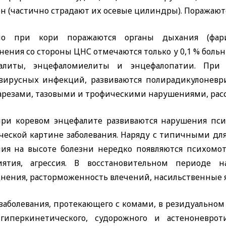
н (частично страдают их осевые цилиндры). Поражаютс
о при кори поражаются органы дыхания (фарин
ения со стороны ЦНС отмечаются только у 0,1 % боль
алиты, энцефаломиелиты и энцефалопатии. Пр
вирусных инфекций, развиваются полирадикулоневр
арезами, тазовыми и трофическими нарушениями, рас
при коревом энцефалите развиваются нарушения пси
ческой картине заболевания. Наряду с типичными для
ния на высоте болезни нередко появляются психомо
иятия, агрессия. В восстановительном периоде н
днения, расторможенность влечений, насильственные 
 заболевания, протекающего с комами, в резидуально
гиперкинетического, судорожного и астеноневрот