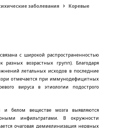
сихические заболевания
Коревые
 связана с широкой распространенностью
 разных возрастных групп). Благодаря
ожнений летальных исходов в последние
е кори отмечается при иммунодефицитных
ревого вируса в этиологии подострого
м и белом веществе мозга выявляются
ярными инфильтратами. В окружности
чается очаговая демиелинизация нервных