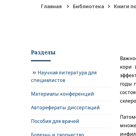
Главная
Библиотека
Книги п
Разделы
Важно
кори 
Научная литература для
эффек
специалистов
годы 
состо
Материалы конференций
склер
Авторефераты диссертаций
Патом
Пособия для врачей
множе
инфил
Болезнь и творчество