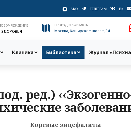
MAX
ТЕЛЕГРАМ
ВК
ПРОЕЗД И КОНТАКТЫ
НОЕ УЧРЕЖДЕНИЕ
Москва, Каширское шоссе, 34
О ЗДОРОВЬЯ
Клиника
Библиотека
Журнал «Психиа
под. ред.) ‹‹Экзоген
ихические заболевани
Коревые энцефалиты