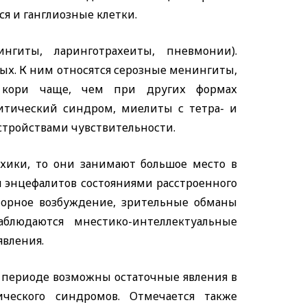
я и ганглиозные клетки.
гиты, ларинготрахеиты, пневмонии).
ных. К ним относятся серозные менингиты,
и кори чаще, чем при других формах
итический синдром, миелиты с тетра- и
стройствами чувствительности.
хики, то они занимают большое место в
 энцефалитов состояниями расстроенного
торное возбуждение, зрительные обманы
аблюдаются мнестико-интеллектуальные
явления.
м периоде возможны остаточные явления в
ического синдромов. Отмечается также