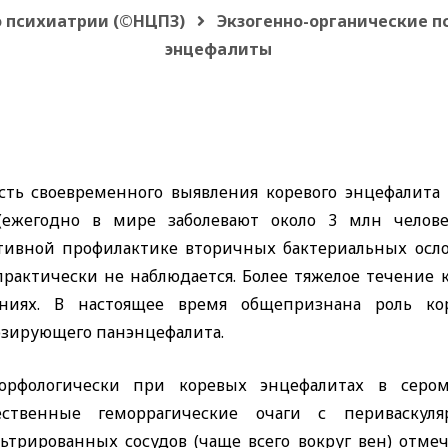
о психиатрии (©НЦПЗ)
Экзогенно-органические п
энцефалиты
сть своевременного выявления коревого энцефалита
(ежегодно в мире заболевают около 3 млн человек
тивной профилактике вторичных бактериальных осл
практически не наблюдается. Более тяжелое течени
яниях. В настоящее время общепризнана роль ко
озирующего панэнцефалита.
орфологически при коревых энцефалитах в серо
ственные геморрагические очаги с периваскул
ьтрированных сосудов (чаще всего вокруг вен) отме