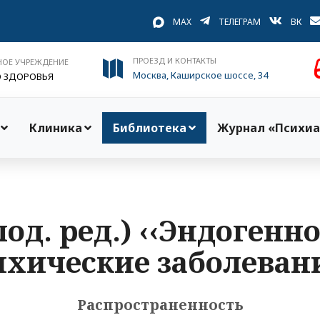
MAX
ТЕЛЕГРАМ
ВК
ПРОЕЗД И КОНТАКТЫ
НОЕ УЧРЕЖДЕНИЕ
Москва, Каширское шоссе, 34
О ЗДОРОВЬЯ
Клиника
Библиотека
Журнал «Психиа
под. ред.) ‹‹Эндоген
ихические заболевани
Распространенность