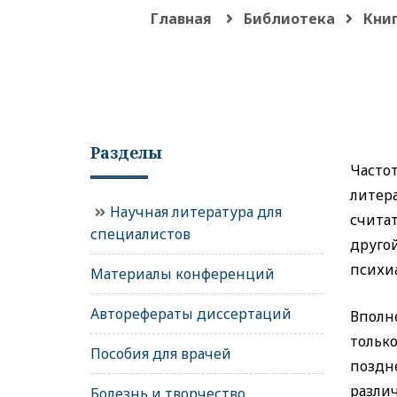
Главная
Библиотека
Книг
Разделы
Часто
литер
Научная литература для
счита
специалистов
друго
психи
Материалы конференций
Авторефераты диссертаций
Вполн
тольк
Пособия для врачей
поздн
разли
Болезнь и творчество