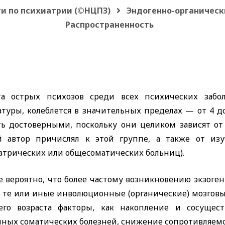
и по психиатрии (©НЦПЗ)
Эндогенно-органическ
Распространенность
та острых психозов среди всех психических забо
атуры, колеблется в значительных пределах — от 4 д
ть достоверными, поскольку они целиком зависят от
й автор причислял к этой группе, а также от изу
атрических или общесоматических больниц).
е вероятно, что более частому возникновению экзоген
о те или иные инволюционные (органические) мозговы
его возраста факторы, как накопление и сосущест
чных соматических болезней, снижение сопротивляем