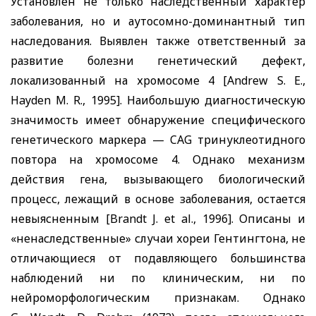
Установлен не только наследственный характер
заболевания, но и аутосомно-доминантный тип
наследования. Выявлен также ответственный за
развитие болезни генетический дефект,
локализованный на хромосоме 4
[Andrew S. E.,
Hayden M. R.,
1995]. Наибольшую диагностическую
значимость имеет обнаружение специфического
генетического маркера —
CAG
тринуклеотидного
повтора на хромосоме 4. Однако механизм
действия гена, вызывающего биологический
процесс, лежащий в основе заболевания, остается
невыясненным
[Brandt J. et al
.,
1996]. Описаны и
«ненаследственные» случаи хореи Гентингтона, не
отличающиеся от подавляющего большинства
наблюдений ни по клиническим, ни по
нейроморфологическим признакам. Однако