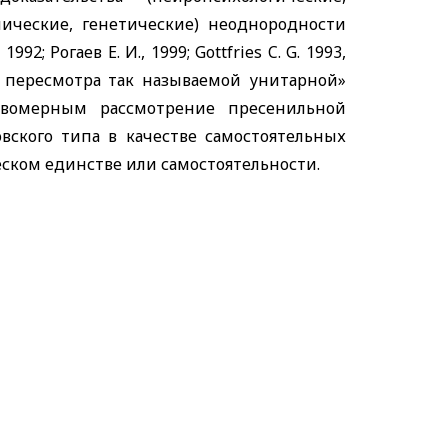
ические, генетические) неоднородности
992; Рогаев Е. И., 1999;
Gottfries C
.
G
. 1993,
ля пересмотра так называемой унитарной»
авомерным рассмотрение пресенильной
ского типа в качестве самостоятельных
еском единстве или самостоятельности.