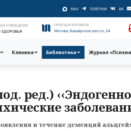
MAX
ТЕЛЕГРАМ
ВК
ПРОЕЗД И КОНТАКТЫ
НОЕ УЧРЕЖДЕНИЕ
Москва, Каширское шоссе, 34
О ЗДОРОВЬЯ
Клиника
Библиотека
Журнал «Психиа
под. ред.) ‹‹Эндоген
ихические заболевани
оявления и течение деменций альцгей