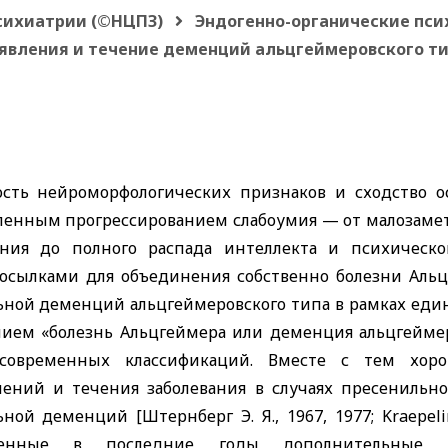
психиатрии (©НЦПЗ)
Эндогенно-органические пси
явления и течение деменций альцгеймеровского т
сть нейроморфологических признаков и сходство ос
пенным прогрессированием слабоумия — от малозаме
ния до полного распада интеллекта и психическ
осылками для объединения собственно болезни Альц
ьной деменций альцгеймеровского типа в рамках един
нием «болезнь Альцгеймера или деменция альцгеймер
современных классификаций. Вместе с тем хоро
лений и течения заболевания в случаях пресенильно
ьной деменций [Штернберг Э. Я., 1967, 1977;
Kraepeli
енные в последние годы дополнительные дока