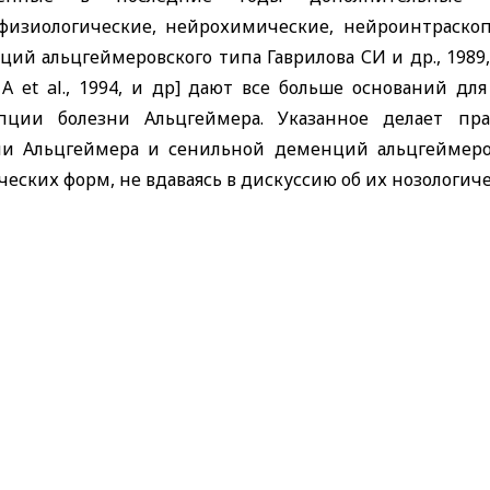
физиологические, нейрохимические, нейроинтраскоп
ий альцгеймеровского типа Гаврилова СИ и др., 1989, 1
A
et
al
., 1994, и др] дают все больше оснований д
пции болезни Альцгеймера. Указанное делает пр
ни Альцгеймера и сенильной деменций альцгеймеров
еских форм, не вдаваясь в дискуссию об их нозологич