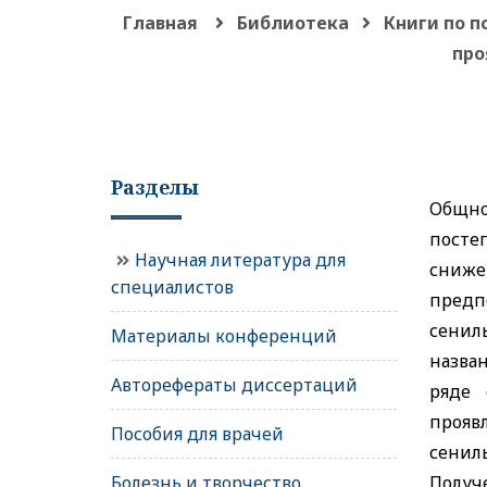
Главная
Библиотека
Книги по 
про
Разделы
Общно
посте
Научная литература для
сниже
специалистов
предп
сенил
Материалы конференций
назва
Авторефераты диссертаций
ряде 
прояв
Пособия для врачей
сенил
Болезнь и творчество
Получ