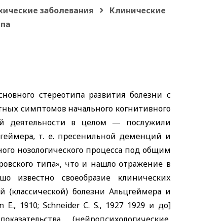
хические заболевания
Клинические
ипа
новного стереотипа развития болезни с
тных симптомов начального когнитивного
ой деятельности в целом — послужили
геймера, т. е. пресенильной деменций и
ого нозологического процесса под общим
овского типа», что и нашло отражение в
шо известно своеобразие клинических
й (классической) болезни Альцгеймера и
n E
., 1910;
Schneider C
.
S
., 1927 1929 и до]
зательства (нейропсихологические,