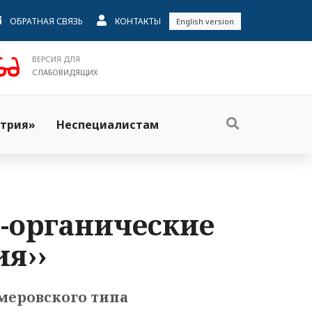
ОБРАТНАЯ СВЯЗЬ
КОНТАКТЫ
English version
ВЕРСИЯ ДЛЯ
СЛАБОВИДЯЩИХ
трия»
Неспециалистам
но-органические
я››
меровского типа