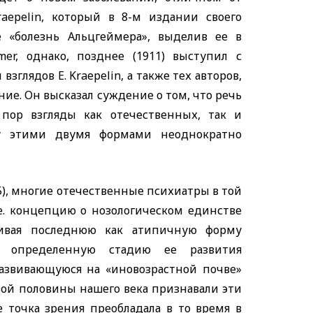
raepelin,
который в 8-м издании своего
е «болезнь Альцгеймера», выделив ее в
imer,
однако, позднее (1911) выступил с
и взглядов
E. Kraepelin,
а также тех авторов,
ние. Он высказал суждение о том, что речь
пор взгляды как отечественных, так и
у этими двумя формами неоднократно
915), многие отечественные психиатры в той
. концепцию о нозологическом единстве
ривая последнюю как атипичную форму
ак определенную стадию ее развития
развивающуюся на «иновозрастной почве»
рвой половины нашего века признавали эти
 точка зрения преобладала в то время в