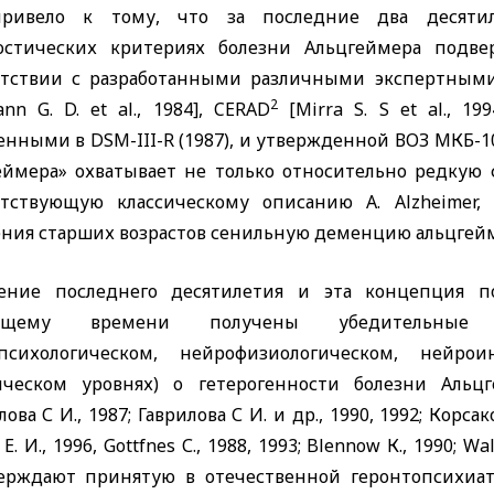
ривело к тому, что за последние два десяти
остических критериях болезни Альцгеймера подве
етствии с разработанными различными экспертным
2
nn G. D. et al.,
1984],
CERAD
[Mirra S. S et al.,
199
енными в
DSM-III-R
(1987), и утвержденной ВОЗ МКБ-10
еймера» охватывает не только относительно редкую
етствующую классическому описанию
A. Alzheimer,
ения старших возрастов сенильную деменцию альцгейм
ение последнего десятилетия и эта концепция по
оящему времени получены убедительные д
психологическом, нейрофизиологическом, нейро
ическом уровнях) о гетерогенности болезни Аль
лова С И., 1987; Гаврилова С И. и др., 1990, 1992; Корсако
 Е. И., 1996,
Gottfnes
С., 1988, 1993;
Blennow
К., 1990;
Wal
ерждают принятую в отечественной геронтопсихи