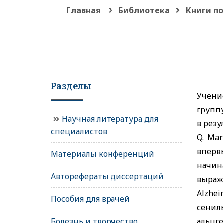
Главная
Библиотека
Книги п
Разделы
Учени
групп
Научная литература для
в резу
специалистов
Q. Ma
впер
Материалы конференций
начин
Авторефераты диссертаций
выраж
Alzhe
Пособия для врачей
сенил
Болезнь и творчество
альцг