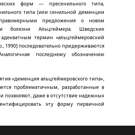
ических форм — пресенильного типа,
енильного типа (или сенильной деменции
и правомерными предложения о новом
ции болезни Альцгеймера. Шведские
ее адекватным термин «альцгеймеровский
др., 1990] последовательно придерживаются
Аналогичная последнему обозначению
ятия «деменция альцгеймеровского типа»,
ается проблематичным, разработанные в
 позволяют, даже в отсутствие надежных
дентифицировать эту форму первичной