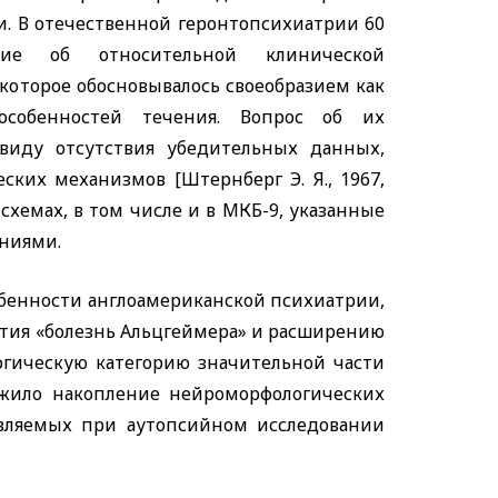
и. В отечественной геронтопсихиатрии 60
ние об относительной клинической
которое обосновывалось своеобразием как
особенностей течения. Вопрос об их
ввиду отсутствия убедительных данных,
ких механизмов [Штернберг Э. Я., 1967,
 схемах, в том числе и в МКБ-9, указанные
ниями.
особенности англоамериканской психиатрии,
тия «болезнь Альцгеймера» и расширению
огическую категорию значительной части
ужило накопление нейроморфологических
являемых при аутопсийном исследовании