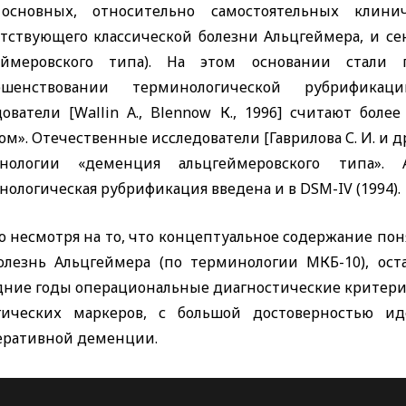
основных, относительно самостоятельных клин
етствующего классической болезни Альцгеймера, и с
еймеровского типа). На этом основании стал
ершенствовании терминологической рубрифика
дователи
[Wallin A., Blennow
К., 1996] считают бол
м». Отечественные исследователи [Гаврилова С. И. и 
нологии «деменция альцгеймеровского типа». 
нологическая рубрификация введена и в
DSM-IV
(1994).
о несмотря на то, что концептуальное содержание пон
олезнь Альцгеймера (по терминологии МКБ-10), ост
дние годы операциональные диагностические критерии
гических маркеров, с большой достоверностью и
еративной деменции.