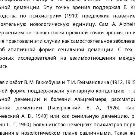
ьной деменции. Эту точку зрения поддержал
E. K
водства по психиатрии» (1910) предложил названи
тоятельную нозологическую единицу. Сам
A. Alzhe
ержением не только своей прежней точки зрения, но 
е трактовали эти случаи как самостоятельное заболева
об атипичной форме сенильной деменции. С тех 
ежных исследователей на взаимоотношения межд
ись.
я с работ В. М. Гаккебуша и Т И. Геймановича (1912, 1
ной форме поддерживали унитарную концепцию, т. е
ьной деменции и болезни Альцгеймера, рассмат
ьной деменции [Гиляровский В. А., 1926], к
невский А. В., 1949] или как сенильную деменцию, 
н С. Г., 1960]. Большинство немецких психиатров пе
евания в нозологическом плане различными. Такая же