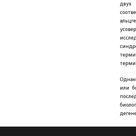
двух 
соотв
альцг
усов
иссле
синдро
терми
терми
Однак
или б
после
биоло
деген