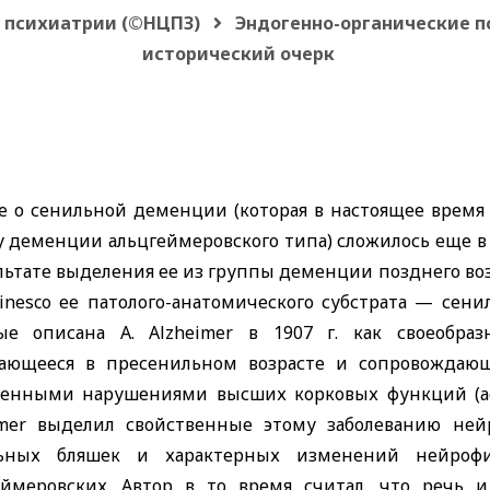
о психиатрии (©НЦПЗ)
Эндогенно-органические п
исторический очерк
е о сенильной деменции (которая в настоящее время 
у деменции альцгеймеровского типа) сложилось еще в 
льтате выделения ее из группы деменции позднего возр
rinesco
ее патолого-анатомического субстрата — сени
вые описана
A. Alzheimer
в 1907 г. как своеобраз
ающееся в пресенильном возрасте и сопровождаю
енными нарушениями высших корковых функций (афа
imer
выделил свойственные этому заболеванию нейр
ьных бляшек и характерных изменений нейрофи
еймеровских. Автор в то время считал, что речь 