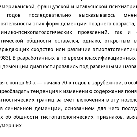
-американской, французской и итальянской психиатри
х годов последовательно высказывалось мне
тоятельности этих форм деменции позднего возраста, 
инико-психопатологических проявлений, так и 
огической общности оставался, однако, открытым 
ерждающих сходство или различие этиопатогенетичес
1983]. В разработанных в то время классификационных
 деменции диагностировались под различными назва
я с конца 60-х — начала 70-х годов в зарубежной, в 
 преобладать тенденция к изменению содержания поня
агностических границ за счет включения в эту нозол
ев сенильной деменции, основанием для чего посл
х об общности гистопатологических признаков, вы
 умерших.