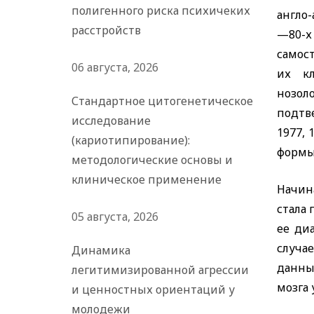
полигенного риска психичеких
англо
расстройств
—80-
самос
06 августа, 2026
их кл
нозол
Стандартное цитогенетическое
подтв
исследование
1977, 
(кариотипирование):
формы
методологические основы и
клиническое применение
Начина
стала
05 августа, 2026
ее ди
случа
Динамика
данны
легитимизированной агрессии
мозга
и ценностных ориентаций у
молодежи