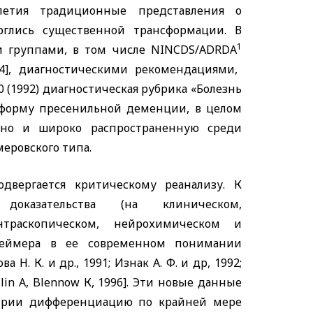
летия традиционные представления о
рглись существенной трансформации. В
1
и группами, в том числе
NINCDS/ADRDA
4], диагностическими рекомендациями,
 (1992) диагностическая рубрика «Болезнь
 форму пресенильной деменции, в целом
но и широко распространенную среди
еровского типа.
двергается критическому реанализу. К
оказательства (на клиническом,
интраскопическом, нейрохимическом и
цгеймера в ее современном понимании
ва Н. К. и др., 1991; Изнак А. Ф. и др, 1992;
li
n A, Blennow
К, 1996]. Эти новые данные
атрии дифференциацию по крайней мере