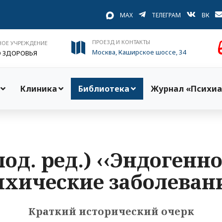
MAX
ТЕЛЕГРАМ
ВК
ПРОЕЗД И КОНТАКТЫ
НОЕ УЧРЕЖДЕНИЕ
Москва, Каширское шоссе, 34
О ЗДОРОВЬЯ
Клиника
Библиотека
Журнал «Психиа
под. ред.) ‹‹Эндоген
ихические заболевани
Краткий исторический очерк