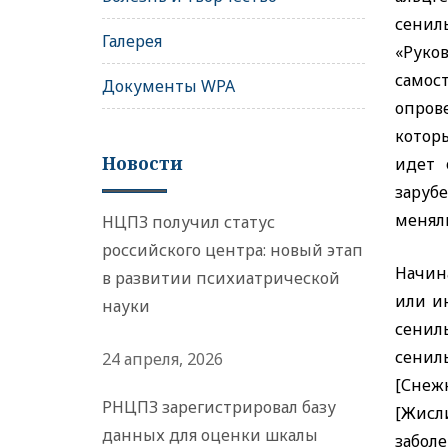
сенил
Галерея
«Руко
самос
Документы WPA
опров
которы
Новости
идет 
заруб
менял
НЦПЗ получил статус
российского центра: новый этап
Начина
в развитии психиатрической
или и
науки
сенил
сенил
24 апреля, 2026
[Снеж
РНЦПЗ зарегистрировал базу
[Жисли
данных для оценки шкалы
забол