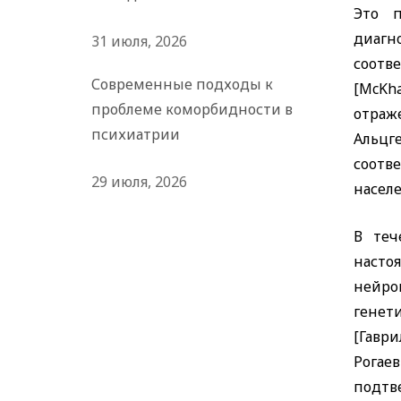
Это п
диагн
31 июля, 2026
соотв
Современные подходы к
[McKha
проблеме коморбидности в
отраж
психиатрии
Альцг
соотв
29 июля, 2026
насел
В теч
наст
нейро
генет
[Гаври
Рогаев
подтв