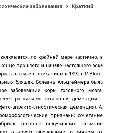
сихические заболевания
Краткий
включается, по крайней мере частично, в
конце прошлого и начале настоящего века
аста в связи с описанием в 1892 г.
P. Blocq,
льных бляшек. Болезнь Альцгеймера была
ное заболевание коры головного мозга,
щееся развитием тотальной деменции с
то-апракто-агностическая деменция).
A.
оморфологические признаки: сочетание
брилл, позднее получивших название
идет о новом заболевании, отличном от