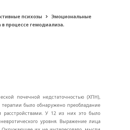
ктивные психозы
Эмоциональные
 в процессе гемодиализа.
еской почечной недстаточностью (ХПН),
а терапии было обнаружено преобладание
расстройствами. У 12 из них это было
 невротического уровня. Выражение лица
. Окружающее их не интересовало, мысли