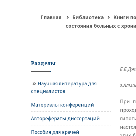
Главная
Библиотека
Книги п
состояния больных с хрон
Разделы
Б.Б.Дж
Научная литература для
г.Алма
специалистов
При п
Материалы конференций
прохо
Авторефераты диссертаций
гипот
насто
Пособия для врачей
этих 