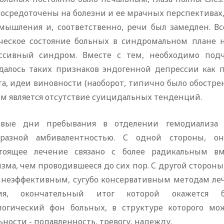
осредоточены на болезни и ее мрачных перспективах, 
мышления и, соответственно, речи был замедлен. Вс
ческое состояние больных в синдромальном плане не
ссивный синдром. Вместе с тем, необходимо подч
далось таких признаков эндогенной депрессии как п
а, идеи виновности (наоборот, типично было обострен
м является отсутствие суицидальных тенденций.
вые дни пребывания в отделении гемодиализа н
бразной амбивалентностью. С одной стороны, о
тоящее лечение связано с более радикальным в
зма, чем проводившееся до сих пор. С другой стороны
 неэффективным, сугубо консервативным методам леч
пия, окончательный итог которой окажется б
логический фон больных, в структуре которого м
ности - подавленность, тревогу, надежду.