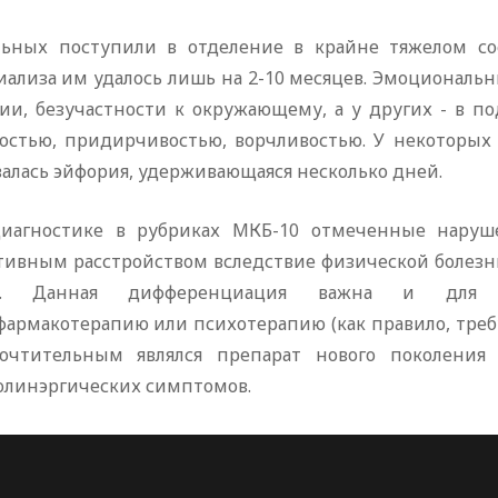
льных поступили в отделение в крайне тяжелом с
иализа им удалось лишь на 2-10 месяцев. Эмоциональн
тии, безучастности к окружающему, а у других - в п
остью, придирчивостью, ворчливостью. У некоторых 
алась эйфория, удерживающаяся несколько дней.
иагностике в рубриках МКБ-10 отмеченные наруш
ивным расстройством вследствие физической болезни 
23). Данная дифференциация важна и для 
фармакотерапию или психотерапию (как правило, требу
очтительным являлся препарат нового поколения
олинэргических симптомов.