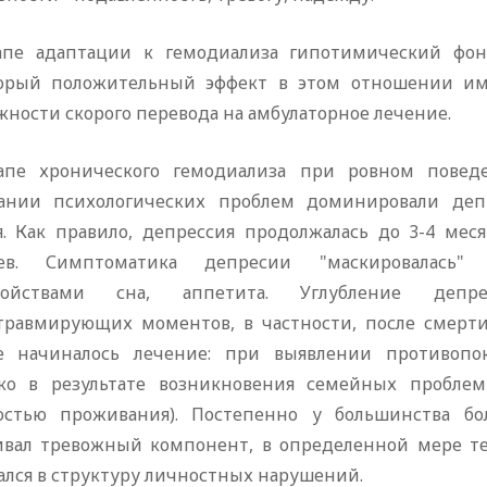
апе адаптации к гемодиализа гипотимический фон 
орый положительный эффект в этом отношении им
ности скорого перевода на амбулаторное лечение.
апе хронического гемодиализа при ровном повед
ании психологических проблем доминировали депр
я. Как правило, депрессия продолжалась до 3-4 меся
цев. Симптоматика депресии "маскировалась"
тройствами сна, аппетита. Углубление деп
травмирующих моментов, в частности, после смерти 
е начиналось лечение: при выявлении противопо
ко в результате возникновения семейных проблем
остью проживания). Постепенно у большинства б
ивал тревожный компонент, в определенной мере те
ался в структуру личностных нарушений.