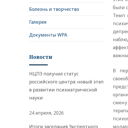
были с
Болезнь и творчество
Темп 
Галерея
психи
депре
Документы WPA
наблю
аффект
важны
Новости
В пер
НЦПЗ получил статус
своео
российского центра: новый этап
предс
в развитии психиатрической
органи
науки
смену
тера
24 апреля, 2026
психо
Итоги заседания Экспертного
модаль