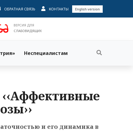
ОБРАТНАЯ СВЯЗЬ
КОНТАКТЫ
English version
ВЕРСИЯ ДЛЯ
СЛАБОВИДЯЩИХ
трия»
Неспециалистам
. ‹‹Аффективные
озы››
аточностью и его динамика в