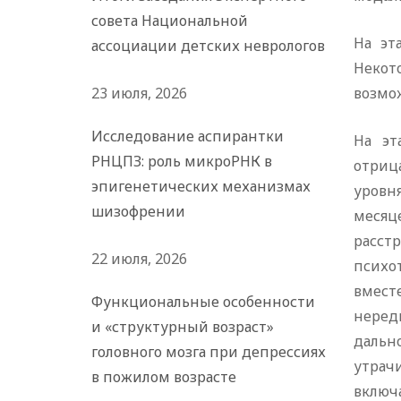
совета Национальной
На эт
ассоциации детских неврологов
Некот
23 июля, 2026
возмож
Исследование аспирантки
На эт
РНЦПЗ: роль микроРНК в
отриц
эпигенетических механизмах
уровн
шизофрении
меся
расс
22 июля, 2026
психо
вмест
Функциональные особенности
неред
и «структурный возраст»
дальн
головного мозга при депрессиях
утрач
в пожилом возрасте
включ