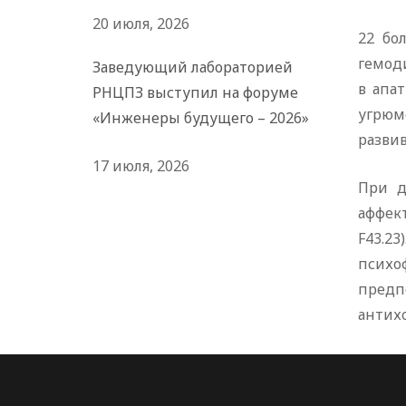
20 июля, 2026
22 бо
гемод
Заведующий лабораторией
в апа
РНЦПЗ выступил на форуме
угрюм
«Инженеры будущего – 2026»
развив
17 июля, 2026
При д
аффект
F43.
психо
предп
антих