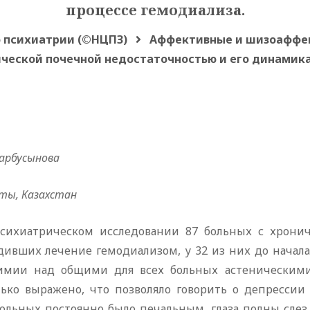
процессе гемодиализа.
о психиатрии (©НЦПЗ)
Аффективные и шизоаффе
ической почечной недостаточностью и его динамика
арбусынова
ты, Казахстан
сихиатрическом исследовании 87 больных с хронич
дивших лечение гемодиализом, у 32 из них до начал
имии над общими для всех больных астеническими 
лько выражено, что позволяло говорить о депрессии
больных постоянно было печальным, глаза полны слез