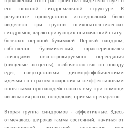
проявлений этого расстройства свидетельствует о
его сложной синдромальной структуре. В
результате проведенных исследований было
выделено три группы психопатологических
синдромов, характеризующих психический статус
больных нервной булимией. Первый синдром,
собственно булимический, характеризовался
эпизодами неконтролируемого переедания
(пищевые эксцессы), озабоченностью по поводу
еды, сверхценными дисморфофобическими
идеями со страхом ожирения и неэффективными
попытками противодействовать ему при помощи
вызывания рвоты, голодания, приема препаратов.
Вторая группа синдромов - аффективные. Здесь
отмечалась широкая гамма состояний, начиная от
классической витальной депрессии или