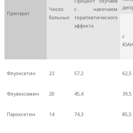
Процент случаев
деп
Число
с наличием
Препарат
больных
терапевтического
эффекта
с
ЮА
Флуоксетин
23
57,2
62,5
Флувоксамин
20
45,4
39,5
Пароксетин
14
74,3
85,5