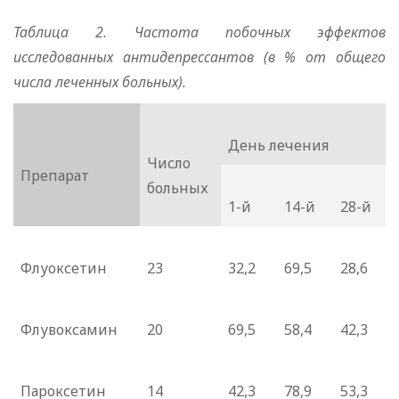
Таблица 2. Частота побочных эффектов
исследованных антидепрессантов (в % от общего
числа леченных больных).
День лечения
Число
Препарат
больных
1-й
14-й
28-й
Флуоксетин
23
32,2
69,5
28,6
Флувоксамин
20
69,5
58,4
42,3
Пароксетин
14
42,3
78,9
53,3