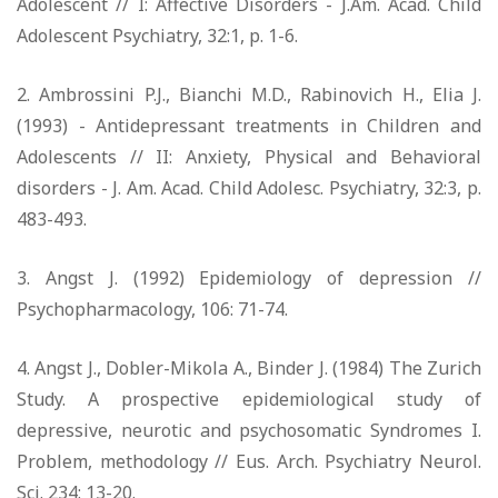
Adolescent // I: Affective Disorders - J.Am. Acad. Child
Adolescent Psychiatry, 32:1, p. 1-6.
2. Ambrossini P.J., Bianchi M.D., Rabinovich H., Elia J.
(1993) - Antidepressant treatments in Children and
Adolescents // II: Anxiety, Physical and Behavioral
disorders - J. Am. Acad. Child Adolesc. Psychiatry, 32:3, p.
483-493.
3. Angst J. (1992) Epidemiology of depression //
Psychopharmacology, 106: 71-74.
4. Angst J., Dobler-Mikola A., Binder J. (1984) The Zurich
Study. A prospective epidemiological study of
depressive, neurotic and psychosomatic Syndromes I.
Problem, methodology // Eus. Arch. Psychiatry Neurol.
Sci. 234: 13-20.