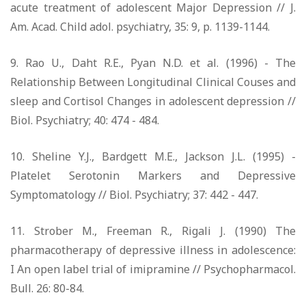
acute treatment of adolescent Major Depression // J.
Am. Acad. Child adol. psychiatry, 35: 9, p. 1139-1144.
9. Rao U., Daht R.E., Pyan N.D. et al. (1996) - The
Relationship Between Longitudinal Clinical Couses and
sleep and Cortisol Changes in adolescent depression //
Biol. Psychiatry; 40: 474 - 484.
10. Sheline Y.J., Bardgett M.E., Jackson J.L. (1995) -
Platelet Serotonin Markers and Depressive
Symptomatology // Biol. Psychiatry; 37: 442 - 447.
11. Strober M., Freeman R., Rigali J. (1990) The
pharmacotherapy of depressive illness in adolescence:
I An open label trial of imipramine // Psychopharmacol.
Bull. 26: 80-84.