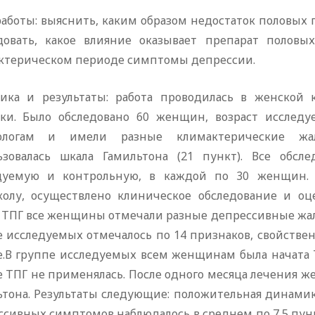
работы: выяснить, каким образом недостаток половых
довать, какое влияние оказывает препарат половы
ктерическом периоде симптомы депрессии.
ика и результаты: работа проводилась в женской 
ки. Было обследовано 60 женщин, возраст исследуе
кологам и имели разные климактерические жа
ьзовалась шкала Гамильтона (21 пункт). Все обс
дуемую и контрольную, в каждой по 30 женщин.
колу, осуществлено клиническое обследование и оц
 ТПГ все женщины отмечали разные депрессивные жало
 исследуемых отмечалось по 14 признаков, свойствен
е.В группе исследуемых всем женщинам была начата 
е ТПГ не применялась. После одного месяца лечения 
ьтона. Результаты следующие: положительная динамик
ссивных симптомов наблюдалось в среднем по 7,5 пунк