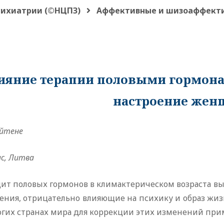
сихиатрии (©НЦПЗ)
Аффективные и шизоаффекти
ияние терапии половыми гормонам
настроение же
айтене
ас, Литва
ит половых гормонов в климактерическом возраста вы
ния, отрицательно влияющие на психику и образ жизни
огих странах мира для коррекции этих изменений при