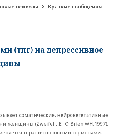
вные психозы
Краткие сообщения
и (тпг) на депрессивное
нщины
зывает соматические, нейровегетативные
 женщины (Zweifel I.E., O Brien WH,1997).
меняется терапия половыми гормонами.