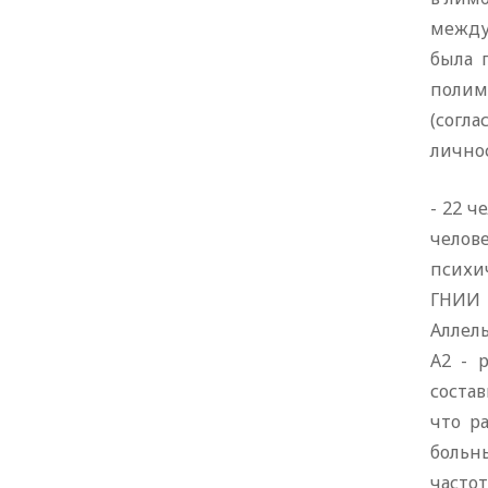
между
была 
полим
(согл
личнос
- 22 ч
челов
психи
ГНИИ 
Аллел
А2 - 
состав
что р
больн
частот