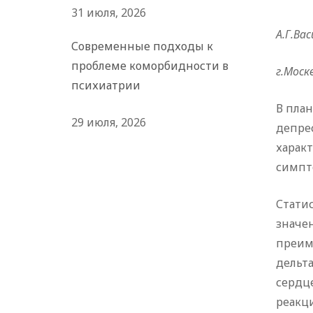
31 июля, 2026
А.Г.Вас
Современные подходы к
проблеме коморбидности в
г.Москв
психиатрии
В пла
29 июля, 2026
депр
харак
симпто
Стати
значен
преиму
дельт
сердц
реакц