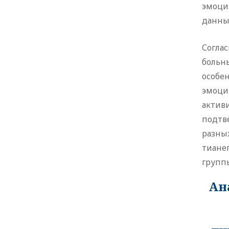
эмоци
данны
Согла
больн
особе
эмоци
актив
подтв
разны
тиане
групп
Ан