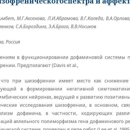
зофреническогоспектра и аффек
лимбет, М.Г.Аксенова, Л.И.Абрамова, В.Г.Каледа, В.А.Орлова
енков, С.А.Бороздина, Э.А.Брага, В.В.Носиков
а, Россия
ениям в функционировании дофаминовой системы пр
ении. Предполагают (Davis et al.,
, что при шизофрении имеет место как снижение
вующей в формировании негативной симтоматики
имбических нейронах, ведущей к развитию позитивных
ические исследования шизофрении, в основном, свя
олизм дофамина, в частности, кодирующих разл
иаций аллельного полиморфизма гена дофаминового рец
ической системе, проведен в ряде работ (Lee et al.,199