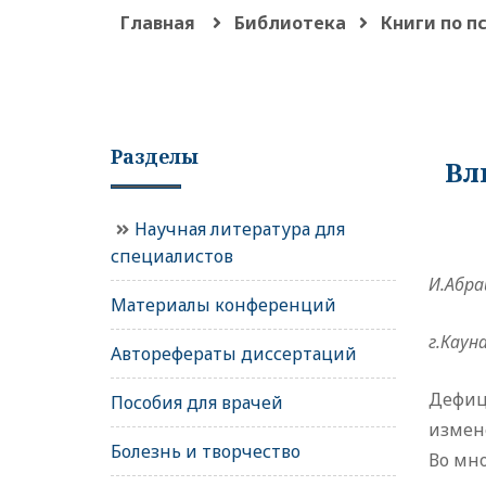
Главная
Библиотека
Книги по п
Разделы
Вл
Научная литература для
специалистов
И.Абр
Материалы конференций
г.Каун
Авторефераты диссертаций
Дефиц
Пособия для врачей
измене
Болезнь и творчество
Во мн