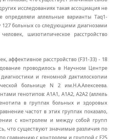
угих исследованиях такая ассоциация не
оте определяли аллельные варианты Taq1-
у 127 больных со следующими диагнозами
0 человек, шизотипическое расстройство
ек, аффективное расстройство (F31-33) - 18
ледование проводилось в Научном Центре
й диагностики и геномной дактилоскопии
еской больнице N 2 им.Н.А.Алексеева.
ами генотипов: А1А1, А1А2, А2А2 (аллель
генотипа в группах больных и здоровых
. Сравнение частот в этих группах показало,
ении с контролем и между собой групп
ь, что существуют значимые различия по
 по сравнению с контролем и группой с F25