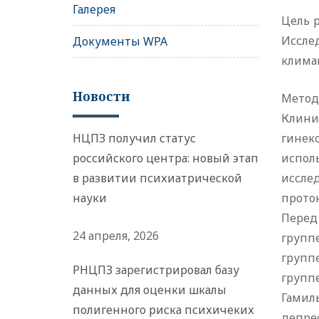
Галерея
Цель 
Иссле
Документы WPA
клима
Новости
Метод
Клини
НЦПЗ получил статус
гине
российского центра: новый этап
испол
в развитии психиатрической
иссле
науки
прото
Перед
24 апреля, 2026
группе
групп
РНЦПЗ зарегистрировал базу
групп
данных для оценки шкалы
Гамил
полигенного риска психичеких
депре