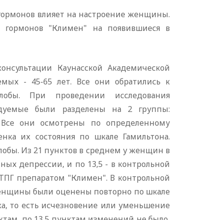
 гормонов влияет на настроение женщины.
х гормонов "Климен" на появившиеся в
консультации Каунасской Академической
мых - 45-65 лет. Все они обратились к
лобы. При проведении исследования
ледуемые были разделены на 2 группы:
 Все они осмотрены по определенному
енка их состояния по шкале Гамильтона.
бы. Из 21 пунктов в среднем у женщин в
ных депрессии, и по 13,5 - в контрольной
ТПГ препаратом "Климен". В контрольной
женщины были оценены повторно по шкале
а, то есть исчезновение или уменьшение
там, по 13,5 пунктам изменений не было,