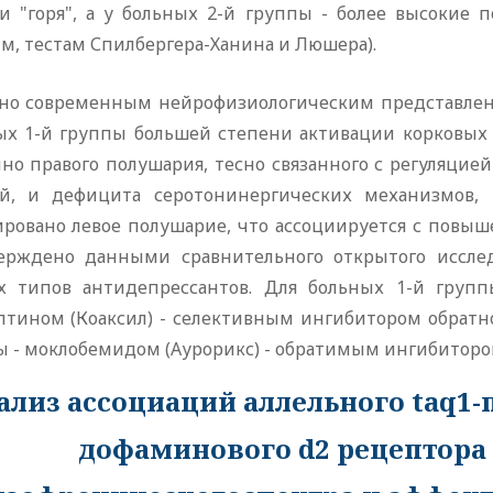
и "горя", а у больных 2-й группы - более высокие 
м, тестам Спилбергера-Ханина и Люшера).
сно современным нейрофизиологическим представлен
ых 1-й группы большей степени активации корковых 
нно правого полушария, тесно связанного с регуляци
й, и дефицита серотонинергических механизмов, 
ировано левое полушарие, что ассоциируется с повы
ерждено данными сравнительного открытого исслед
х типов антидепрессантов. Для больных 1-й групп
птином (Коаксил) - селективным ингибитором обратног
ы - моклобемидом (Аурорикс) - обратимым ингибиторо
ализ ассоциаций аллельного taq1
дофаминового d2 рецептора