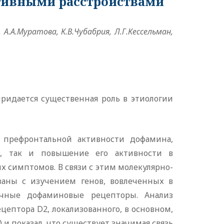
тивными расстройствами
, А.А.Муратова, К.В.Чубабрия, Л.Г.Кессельман,
идается существенная роль в этиологии
 префронтальной активности дофамина,
, так и повышение его активности в
 симптомов. В связи с этим молекулярно-
заны с изучением генов, вовлеченных в
ичные дофаминовые рецепторы. Анализ
ептора D2, локализованного, в основном,
5) и показал, что существует значимая связь