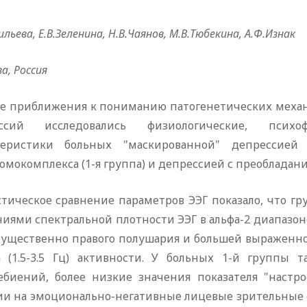
ильева, Е.В.Зеленина, Н.В.Чаянов, М.В.Тюбекина, А.Ф.Изнак
а, Россия
не приближения к пониманию патогенетических меха
ессий исследовались физиологические, психо
теристики больных "маскированной" депрессией 
мокомплекса (1-я группа) и депрессией с преобладани
стическое сравнение параметров ЭЭГ показало, что г
иями спектральной плотности ЭЭГ в альфа-2 диапазоне
щественно правого полушария и большей выраженностью т
а (1.5-3.5 Гц) активности. У больных 1-й группы 
ебиений, более низкие значения показателя "настр
ии на эмоционально-негативные лицевые зрительные