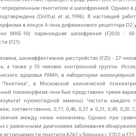
 определенным генотипом и шизофренией. Однако в др
подтверждена (Dollfus et al.,1996). В настоящей раб
орфизма в локусе А гена дофаминового рецептора D2 
асно МКБ-10): параноидная шизофрения (F20.0) - 6
ти (F21)
еловека, шизоаффективное расстройство (F25) - 27 челов
ек, а также у 55 человек контрольной группы. Исс
ческого здоровья РАМН, в лаборатории молекулярно
"Генетика", в Московской клинической психиатрич
ьный полиморфизм гена был представлен тремя вариант
результат нуклеотидной замены). Частоты каждого 
или, соответственно, 0,17, 0,46, 0,37 и 0,31, 0,49, 0,20
азличия между ними незначимы. Однако при сравн
ых с различными диагнозами заболевания обнаружилос
е встречаемости генотипа А2А2 у больных с F20.0 и F21