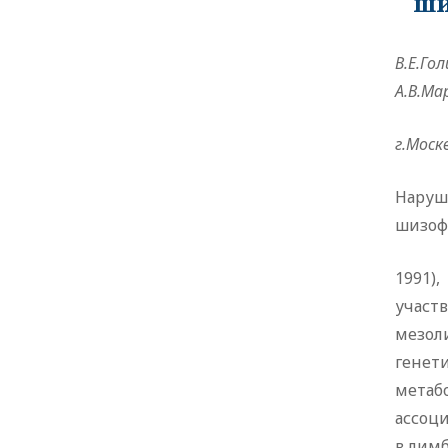
ши
В.Е.Го
А.В.Мар
г.Москв
Наруш
шизофр
1991)
участ
мезол
генет
метаб
ассоц
в лимб