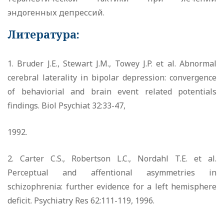
эндогенных депрессий.
Литература:
1. Bruder J.E., Stewart J.M., Towey J.P. et al. Abnormal
cerebral laterality in bipolar depression: convergence
of behaviorial and brain event related potentials
findings. Biol Psychiat 32:33-47,
1992.
2. Carter C.S., Robertson L.C., Nordahl T.E. et al.
Perceptual and affentional asymmetries in
schizophrenia: further evidence for a left hemisphere
deficit. Psychiatry Res 62:111-119, 1996.