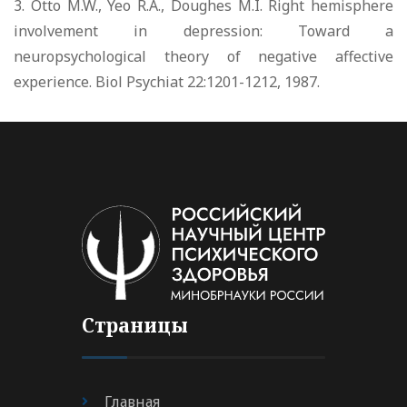
3. Otto M.W., Yeo R.A., Doughes M.I. Right hemisphere
involvement in depression: Toward a
neuropsychological theory of negative affective
experience. Biol Psychiat 22:1201-1212, 1987.
Страницы
Главная