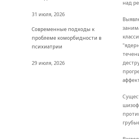
над ре
31 июля, 2026
Выявл
заним
Современные подходы к
класс
проблеме коморбидности в
"ядер
психиатрии
течен
дестр
29 июля, 2026
прогр
аффек
Сущест
шизоф
проти
грубы