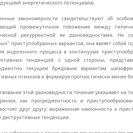
дукцией энергетического потенциала).
енные закономерности свидетельствуют об особо
ающей промежуточное положение между типично
ической рекуррентной ее разновидностями. Не со
ных" приступообразных вариантов, она являет собой 
ия эндогенного процесса в континууме приступооб
уктивных тенденций: с одной стороны, представ
едиентно текущим бредовым вариантам шизофрен
тивных психозов и формируя прогностически менее бл
вование этой разновидности течения указывает на то
рении, как прогредиентность и приступообразовани
востоят друг другу: выраженная наклонность к прист
е деструктивные тенденции.