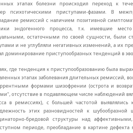
енных этапах болезни происходил переход к те
тер психотическими приступами-фазами. В межп
ладание ремиссий с наличием позитивной симптомат
ики эндогенного процесса, т.к. имевшие место
уальными, остаточными по своей сущности, были 
упами и не углубляли негативных изменений, а их пр
ал доминирование приступообразных тенденций в эво
чаях, где тенденция к приступообразованию была выр
аленных этапах заболевания длительных ремиссий, во
уррентными формами шизофрении (острота и возврат
ями", отсутствие в подавляющем числе наблюдений в
сса в ремиссиях), с большей частотой выявлялись
длежность этих разновидностей к шубообразной 
цинаторно-бредовой структуры над аффективными,
ступном периоде, преобладание в картине дефекта 