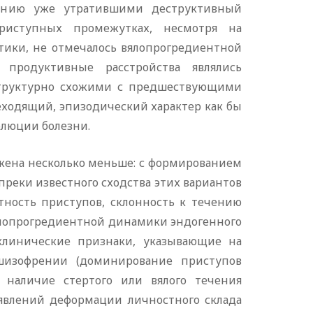
чению уже утратившими деструктивный
риступных промежутках, несмотря на
ики, не отмечалось вялопрогредиентной
 продуктивные расстройства являлись
структурно схожими с предшествующими
еходящий, эпизодический характер как бы
люции болезни.
ажена несколько меньше: с формированием
преки известного сходства этих вариантов
ность приступов, склонность к течению
ялопрогредиентной динамики эндогенного
 клинические признаки, указывающие на
шизофрении (доминирование приступов
 наличие стертого или вялого течения
явлений деформации личностного склада