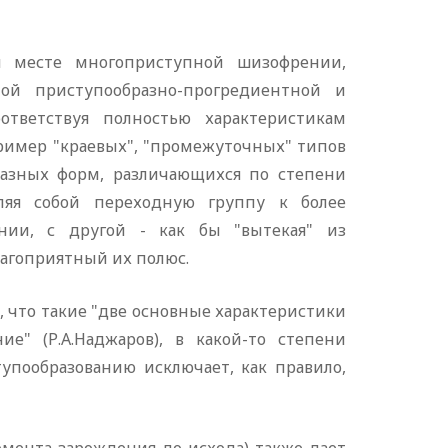
м месте многоприступной шизофрении,
й приступообразно-прогредиентной и
ответствуя полностью характеристикам
пример "краевых", "промежуточных" типов
разных форм, различающихся по степени
ляя собой переходную группу к более
ии, с другой - как бы "вытекая" из
агоприятный их полюс.
, что такие "две основные характеристики
е" (Р.А.Наджаров), в какой-то степени
упообразованию исключает, как правило,