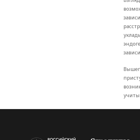
Взгляд
возмо
завис
расст
уклад
эндог
зависи
Вышеп
прист
возни
учиты