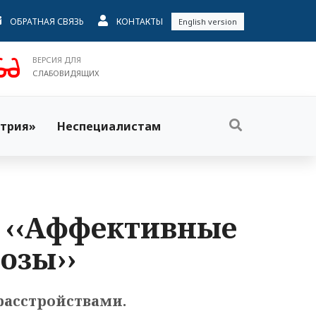
ОБРАТНАЯ СВЯЗЬ
КОНТАКТЫ
English version
ВЕРСИЯ ДЛЯ
СЛАБОВИДЯЩИХ
трия»
Неспециалистам
. ‹‹Аффективные
озы››
асстройствами.