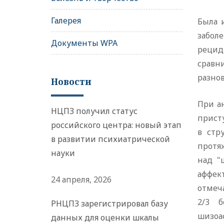
Галерея
Была 
забол
Документы WPA
рецид
срав
разно
Новости
При а
НЦПЗ получил статус
прист
российского центра: новый этап
в стр
в развитии психиатрической
протя
науки
над "
аффек
24 апреля, 2026
отмеч
2/3 б
РНЦПЗ зарегистрировал базу
шизоа
данных для оценки шкалы