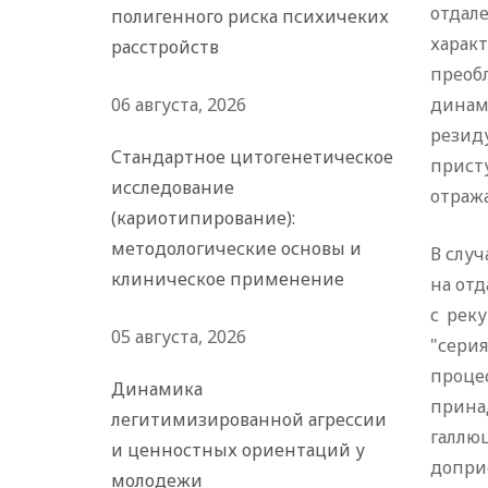
отдал
полигенного риска психичеких
харак
расстройств
преоб
06 августа, 2026
динам
резид
Стандартное цитогенетическое
прист
исследование
отраж
(кариотипирование):
методологические основы и
В слу
клиническое применение
на отд
с рек
05 августа, 2026
"сери
проце
Динамика
прина
легитимизированной агрессии
галлю
и ценностных ориентаций у
допри
молодежи