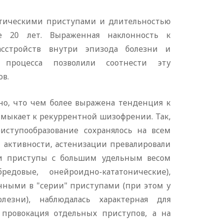
хотическими приступами и длительностью
ше 20 лет. Выраженная наклонность к
сстройств внутри эпизода болезни и
 процесса позволили соотнести эту
в.
но, что чем более выражена тенденция к
имыкает к рекуррентной шизофрении. Так,
иступообразование сохранялось на всем
 активности, астенизации превалировали
ли приступы с большим удельным весом
редовые, онейроидно-кататонические),
нными в "серии" приступами (при этом у
езни), наблюдалась характерная для
провокация отдельных приступов, а на