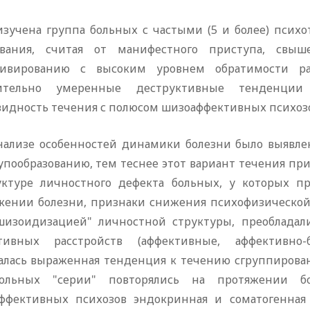
изучена группа больных с частыми (5 и более) пси
евания, считая от манифестного приступа, свы
ивированию с высоким уровнем обратимости ра
нительно умеренные деструктивные тенденции
видность течения с полюсом шизоаффективных психозо
нализе особенностей динамики болезни было выявле
упообразованию, тем теснее этот вариант течения пр
уктуре личностного дефекта больных, у которых пр
жении болезни, признаки снижения психофизической
шизоидизацией" личностной структуры, преоблада
тивных расстройств (аффективные, аффективно-б
алась выраженная тенденция к течению сгруппирова
ольных "серии" повторялись на протяжении бол
ффективных психозов эндокринная и соматогенная 