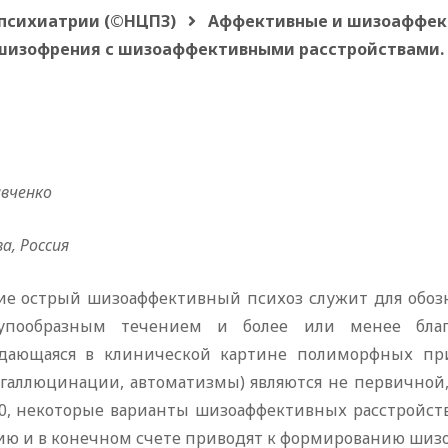
 психиатрии (©НЦПЗ)
Аффективные и шизоаффек
шизофрения с шизоаффективными расстройствами.
авченко
а, Россия
ие острый шизоаффективный психоз служит для обоз
упообразным течением и более или менее благо
дающаяся в клинической картине полиморфных пр
, галлюцинации, автоматизмы) являются не первичной,
0, некоторые варианты шизоаффективных расстройст
ию и в конечном счете приводят к формированию шизо