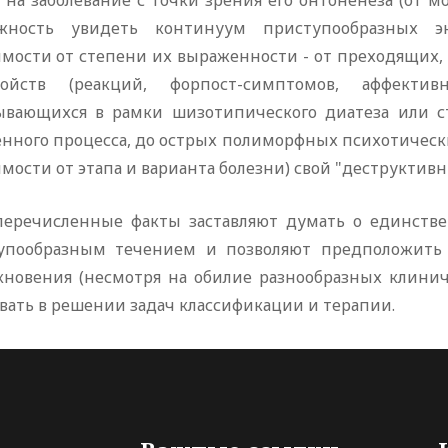
 на заболевание с точки зрения его онтоненеза (от 
жность увидеть континуум приступообразных 
имости от степени их выраженности - от преходящих,
ройств (реакций, форпост-симптомов, аффектив
ывающихся в рамки шизотипического диатеза или с
енного процесса, до острых полиморфных психотическ
мости от этапа и варианта болезни) свой "деструктив
еречисленные факты заставляют думать о единстве
упообразным течением и позволяют предположить
кновения (несмотря на обилие разнообразных клиниче
вать в решении задач классификации и терапии.