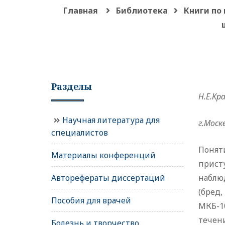
Главная
Библиотека
Книги по
Разделы
Н.Е.Кр
Научная литература для
г.Москв
специалистов
Понят
Материалы конференций
прист
Авторефераты диссертаций
наблю
(бред
Пособия для врачей
МКБ-1
течен
Болезнь и творчество