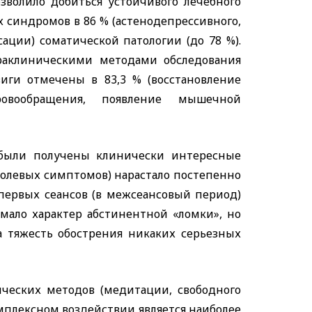
волило добиться устойчивого лечебного
х синдромов в 86 % (астенодепрессивного,
ации) соматической патологии (до 78 %).
раклиническими методами обследования
виги отмечены в 83,3 % (восстановление
ровообращения, появление мышечной
были получены клинически интересные
 болевых симптомов) нарастало постепенно
е первых сеансов (в межсеансовый период)
мало характер абстинентной «ломки», но
а тяжесть обострения никаких серьезных
ических методов (медитации, свободного
мплексном воздействии является наиболее