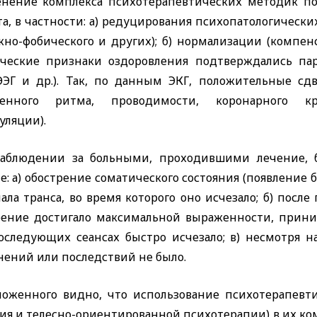
нение комплекса психотерапевтических методик поз
а, в частности: а) редуцирования психопатологически
жно-фобического и других); б) нормализации (компенс
ческие признаки оздоровления подтверждались па
 ЭЭГ и др.). Так, по данным ЭКГ, положительные сд
шенного ритма, проводимости, коронарного к
уляции).
аблюдении за больными, проходившими лечение, 
: а) обострение соматического состояния (появление
ала транса, во время которого оно исчезало; б) посл
рение достигало максимальной выраженности, прини
оследующих сеансах быстро исчезало; в) несмотря н
нений или последствий не было.
ложенного видно, что использование психотерапевт
ия и телесно-ориентированной психотерапии) в их ко