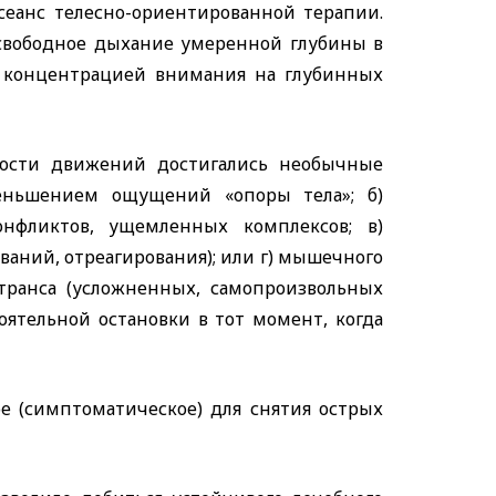
сеанс телесно-ориентированной терапии.
 свободное дыхание умеренной глубины в
 концентрацией внимания на глубинных
ности движений достигались необычные
меньшением ощущений «опоры тела»; б)
нфликтов, ущемленных комплексов; в)
аний, отреагирования); или г) мышечного
 транса (усложненных, самопроизвольных
оятельной остановки в тот момент, когда
е (симптоматическое) для снятия острых