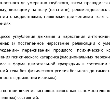
хностного до умеренно глубокого, затем проводился 
ому, лежащему на полу (на спине), рекомендовалось
ании с медленными, плавными движениями тела, с
ниях.
цессе углубления дыхания и нарастания интенсив
ены: а) постепенное нарастание релаксации с у
уждений» переживаний прошлого, психических ко
ления психического катарсиса (эмоциональных пережив
сиса в форме двигательной «разрядки» в состоянии
ний тела без физического усилия больного до самост
ность в движения исчезала).
ственное лечение использовалось как вспомогательно
тивных) состояний.