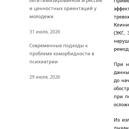
легитимизированной агрессии
Приме
и ценностных ориентаций у
эффект
молодежи
трево
Клини
31 июля, 2026
(ЭКГ,
нару
Современные подходы к
ремод
проблеме коморбидности в
психиатрии
При н
данные
29 июля, 2026
до нач
обост
при п
ослож
Из из
дыхан