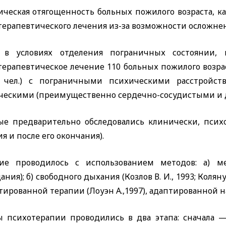
ическая отягощенность больных пожилого возраста, к
терапевтического лечения из-за возможности осложне
 в условиях отделения пограничных состоянии, 
терапевтическое лечение 110 больных пожилого возрас
чел.) с пограничными психическими расстройств
ческими (преимущественно сердечно-сосудистыми и д
ые предварительно обследовались клинически, псих
я и после его окончания).
ие проводилось с использованием методов: а) ме
ания); б) свободного дыхания (Козлов В. И., 1993; Коляну 
ированной терапии (Лоуэн А.,1997), адаптированной н
ы психотерапии проводились в два этапа: сначала