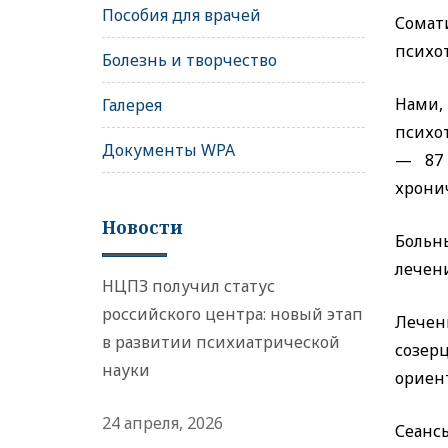
Пособия для врачей
Сомат
психо
Болезнь и творчество
Нами,
Галерея
психо
Документы WPA
— 87 
хрони
Новости
Больн
лечени
НЦПЗ получил статус
российского центра: новый этап
Лечен
в развитии психиатрической
созерц
науки
ориент
24 апреля, 2026
Сеанс