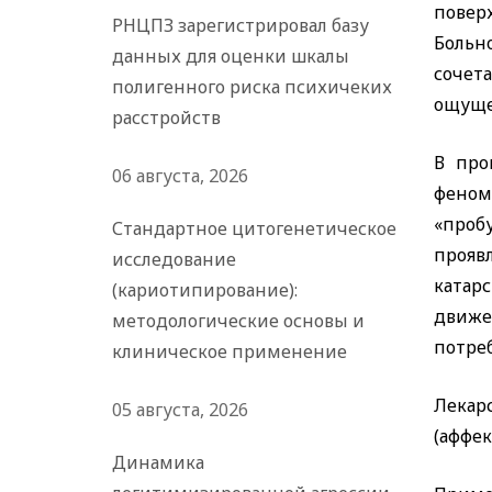
повер
РНЦПЗ зарегистрировал базу
Больн
данных для оценки шкалы
сочет
полигенного риска психичеких
ощуще
расстройств
В про
06 августа, 2026
феном
«проб
Стандартное цитогенетическое
прояв
исследование
катар
(кариотипирование):
движе
методологические основы и
потреб
клиническое применение
Лекар
05 августа, 2026
(аффек
Динамика