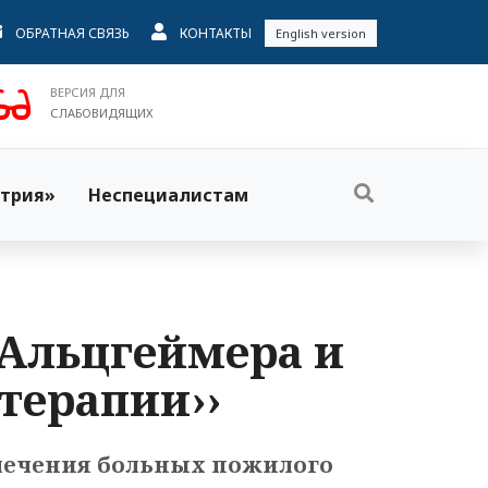
ОБРАТНАЯ СВЯЗЬ
КОНТАКТЫ
English version
ВЕРСИЯ ДЛЯ
СЛАБОВИДЯЩИХ
трия»
Неспециалистам
ь Альцгеймера и
 терапии››
лечения больных пожилого