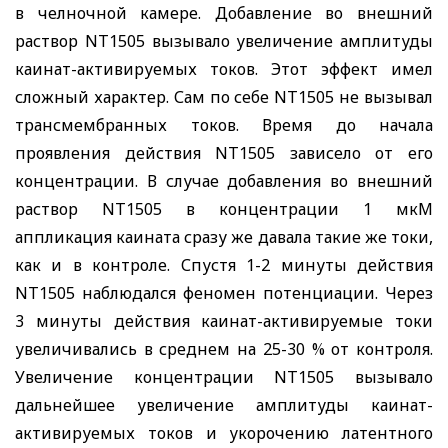
в челночной камере. Добавление во внешний
раствор
NT
1505 вызывало увеличение амплитуды
каинат-активируемых токов. Этот эффект имел
сложный характер. Сам по себе
NT
1505 не вызывал
трансмембранных токов. Время до начала
проявления действия
NT
1505 зависело от его
концентрации. В случае добавления во внешний
раствор
NT
1505 в концентрации 1 мкМ
аппликация каината сразу же давала такие же токи,
как и в контроле. Спустя 1-2 минуты действия
NT
1505 наблюдался феномен потенциации. Через
3 минуты действия каинат-активируемые токи
увеличивались в среднем на 25-30 % от контроля.
Увеличение концентрации
NT
1505 вызывало
дальнейшее увеличение амплитуды каинат-
активируемых токов и укорочению латентного