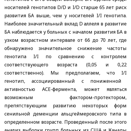
носителей генотипов
D
/
D
и
I
/
D
старше 65 лет риск
развития БА выше, чем у носителей
I
/
I
генотипа.
Наиболее значительный вклад
D
аллеля в развитие
БА наблюдается у больных с началом развития БА в
узком возрастном интервале от 66 до 70 лет, где
обнаружено значительное снижение частоты
генотипа
I
/
I
по сравнению с контролем
соответствующего возраста (0,05 и 0,22
соответственно). Мы предполагаем, что
I
/
I
генотип, ассоциированный с пониженной
активностью АСЕ-фермента, может являться
возможным фактором-протектором,
препятствующим развитию некоторых форм
сенильной деменции альцгеймеровского типа в
определенном возрасте. Проведенный после этого
анализ выборки групп больных из США и Канады