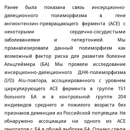
Ранее была показана связь инсерционно-
делеционного полиморфизма в гене
ангионтензин-превращающего фермента (АСЕ) с
некоторыми сердечно-сосудистыми
заболеваниями и гипертонией. Мы
проанализировали данный полиморфизм как
возможный фактор риска для развития болезни
Альцгеймера (БА). Мы провели исследование
инсерционно-делеционного ДНК-полиморфизма
(
I
/
D
)
Alu
-повтора, ассоциированного с уровнем
циркулирующего АСЕ фермента в группе 151
больного БА и в контрольной группе 204
индивидов среднего и пожилого возраста без
признаков деменции из Российской популяции. Не
обнаружено ассоциации ни одного из АСЕ
генотипов с БА в общей выборке БА. Однако среди