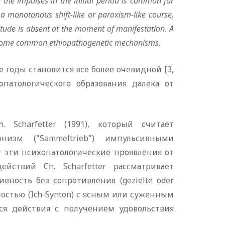
g the impulses in the initial period is common for
 a monotonous shift-like or paro
x
ism-like course,
ttitude is absent at the moment of manifestation. A
e some common ethiopathogenetic mechanisms.
годы становится все более очевидной [3,
опатологического образования далека от
 Scharfetter (1991), который считает
изм ("Sammeltrieb") импульсивными
т эти психопатологические проявления от
йствий Ch. Scharfetter рассматривает
ность без сопротивления (gezielte oder
тонностью (Ich-Synton) с ясным или суженным
еся действия с получением удовольствия