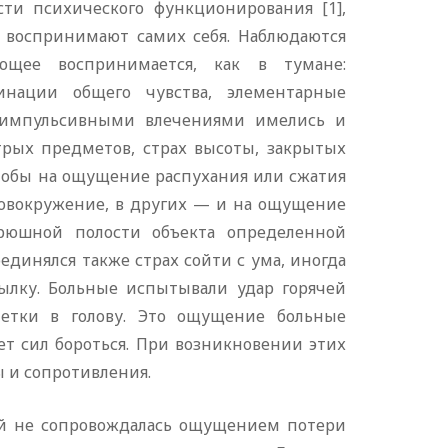
и психического функционирования [1],
е воспринимают самих себя. Наблюдаются
ющее воспринимается, как в тумане:
цинации общего чувства, элементарные
с импульсивными влечениями имелись и
трых предметов, страх высоты, закрытых
лобы на ощущение распухания или сжатия
 головокружение, в других — и на ощущение
рюшной полости объекта определенной
динялся также страх сойти с ума, иногда
ылку. Больные испытывали удар горячей
летки в голову. Это ощущение больные
нет сил бороться. При возникновении этих
ы и сопротивления.
ий не сопровождалась ощущением потери