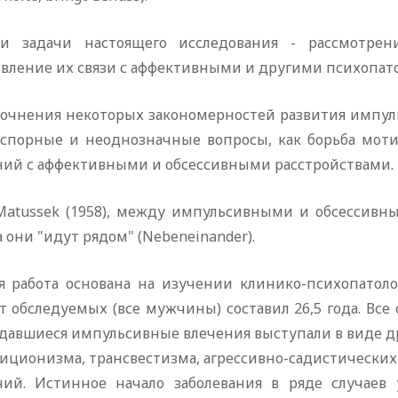
и задачи настоящего исследования - рассмотрен
овление их связи с аффективными и другими психопат
точнения некоторых закономерностей развития импу
 спорные и неоднозначные вопросы, как борьба моти
ний с аффективными и обсессивными расстройствами.
 Matussek (1958), между импульсивными и обсессивн
 они "идут рядом" (Nebeneinander).
я работа основана на изучении клинико-психопатол
т обследуемых (все мужчины) составил 26,5 года. Все
давшиеся импульсивные влечения выступали в виде 
биционизма, трансвестизма, агрессивно-садистически
ний. Истинное начало заболевания в ряде случаев