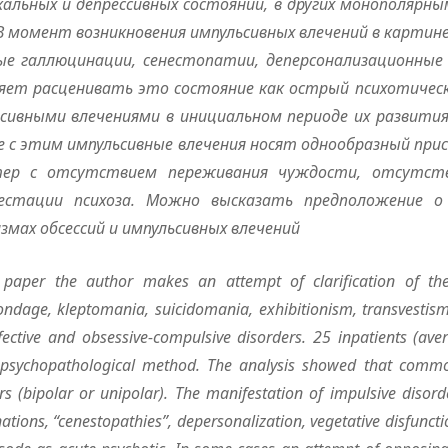
кал
ь
ных и депрессивных состояний, в других монополярн
 В момент возникновения импульсивных влечений в ка
р
тине
ые галлюцинации, сен
е
стопатии, деперсонализационные 
яет расценивать это состояние как острый пс
и
хотическ
сивными влечениями в инициальном периоде их развити
 с этим импульси
в
ные влечения носят однообразный при
тер с отсутствием переживания чуждости, отсутст
естации психоза. Можно высказать предп
о
ложение о
змах обсессий и и
м
пул
ь
сивных влечений
s paper the author makes an attempt of clarification of th
ndage, kleptomania, suicid
o
mania, exhibitionism, tra
nsvestism
fective and obsessive-compulsive disorders. 25 inpatients (av
l-psychopathological method. The analysis showed that co
m
mo
rs (bipolar or unipolar). The manifestation of impulsive disor
ations, “ce
n
estopathies”, depersonalization, vegetative disfuncti