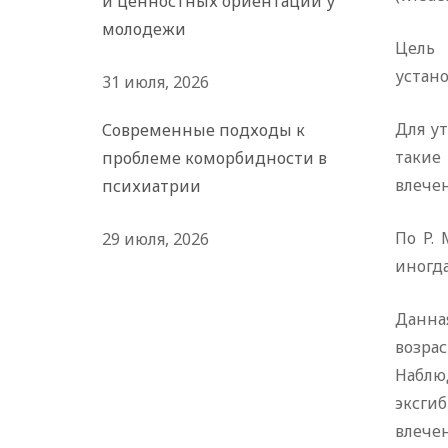
и ценностных ориентаций у
молодежи
Цель 
устан
31 июля, 2026
Для у
Современные подходы к
такие
проблеме коморбидности в
влече
психиатрии
По P.
29 июля, 2026
иногда
Данна
возрас
Наблю
эксги
влече