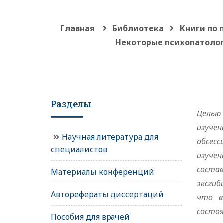
Главная
Библиотека
Книги по 
Некоторые психопатолог
Разделы
Целью 
изучен
Научная литература для
о
б
сесс
специалистов
из
у
чен
соста
Материалы конференций
эксгиб
Авторефераты диссертаций
что в
состоя
Пособия для врачей