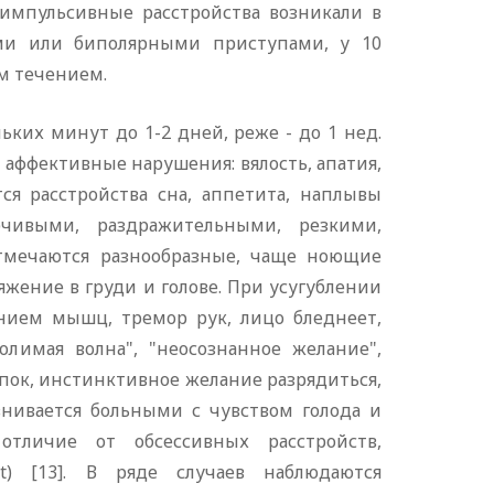
 импульсивные расстройства возникали в
ми или биполярными приступами, у 10
м течением.
их минут до 1-2 дней, реже - до 1 нед.
 аффективные нарушения: вялость, апатия,
ся расстройства сна, аппетита, наплывы
рчивыми, раздражительными, резкими,
 отмечаются разнообразные, чаще ноющие
яжение в груди и голове. При усугублении
ением мышц, тремор рук, лицо бледнеет,
олимая волна", "неосознанное желание",
упок, инстинктивное желание разрядиться,
авнивается больными с чувством голода и
тличие от обсессивных расстройств,
t) [13]. В ряде случаев наблюдаются