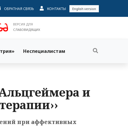
ОБРАТНАЯ СВЯЗЬ
КОНТАКТЫ
English version
ВЕРСИЯ ДЛЯ
СЛАБОВИДЯЩИХ
трия»
Неспециалистам
ь Альцгеймера и
 терапии››
чений при аффективных