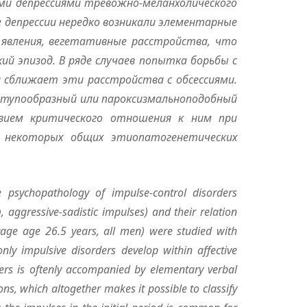
ыми депрессиями трево
ж
но-меланхолического
 депрессии нередко возникали элементарные
явления, вегетативные ра
с
стройства, что
ий эпизод. В ряде случаев п
о
пытка борьбы с
я сближает эти расстройства с обсессиями.
ступообразный или пароксизмальноподо
б
ный
вием критич
е
ского отношения к ним при
 некоторых общих этиопатогенетических
e psychop
a
thology of impulse-control disorders
, aggressive-sadistic impulses) and their relation
erage age 26.5 years, all men) were studied with
nly impulsive disorders develop within affective
ders is oftenly accompanied by elementary verbal
ons, which altogether makes it possible to classify