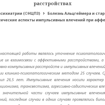
расстройствах
психиатрии (©НЦПЗ)
Болезнь Альцгеймера и стар
ические аспекты импульсивных влечений при аффе
настоящей работы являлось уточнение психопатологич
ие их взаимосвязи с аффективными ра
с
стройствами, а
ивно-компульсивных расстройств и импульсивных влечений
ии клинико-психопатологическим методом 25 случаев. С
вил 26,5 лет. Импульсивные влечения носили характер
ици
о
низма, трансвестизма, агрессивно-садистических вл
 значительной части случаев импульси
в
ные влечени
ний, после
д
ние случаи в одних случаях проявлялись би