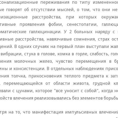
сонализационные переживания по типу измененност
ые говорят об отсутствии мыслей, о том, что они н
лизационные расстройства, при которых окружа
ативные проявления фобии, сенестопатии, галлю
оматические галлюцинации. У 2 больных наряду 
сивные расстройства, навязчивые сомнения, страх ос
ений. В одних случаях на первый план выступали жа
 вибрации, стука в голове, комка в горле, слабость,
чения молочных желез, чувство перемещения в б
ины и консистенции. В отдельных наблюдениях присое
ния толчка, прикосновения теплого предмета к зат
, перемещающейся от области живота, грудной к
вали с цунами, которое "все уносит с собой", когда 
ойств влечения реализовывались без элементов борьб
тря на то, что манифестация импульсивных влечен