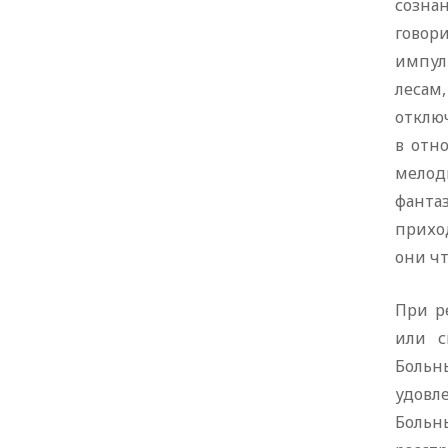
сознан
говор
импул
лесам,
отклю
в отн
мелод
фантаз
приход
они ч
При р
или с
Больн
удовле
Больн