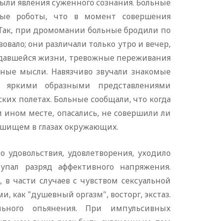
 были явления суженного сознания. Больные
нные роботы, что в момент совершения
Так, при дромомании больные бродили по
вовало; они различали только утро и вечер,
удавшейся жизни, тревожные переживания
ьные мысли. Навязчиво звучали знакомые
я яркими образными представлениями
ких полетах. Больные сообщали, что когда
и ином месте, опасались, не совершили ли
ешищем в глазах окружающих.
 удовольствия, удовлетворения, уходило
тупал разряд аффективного напряжения.
в части случаев с чувством сексуальной
, как "душевный оргазм", восторг, экстаз.
льного опьянения. При импульсивных