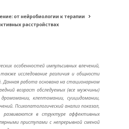
ение: от нейробиологии к терапии
ктивных расстройствах
еских особенн
о
стей импульсивных влечений,
 также исследование различия и общности
. Данная р
а
бота основана на стационарном
редний возраст обследуемых (все мужчины)
 дромомании, клептомании, суицидомании,
ечений. Психопатологич
е
ский анализ показал,
я развиваются в структуре аффективных
полярными приступами с непрерывной сменой