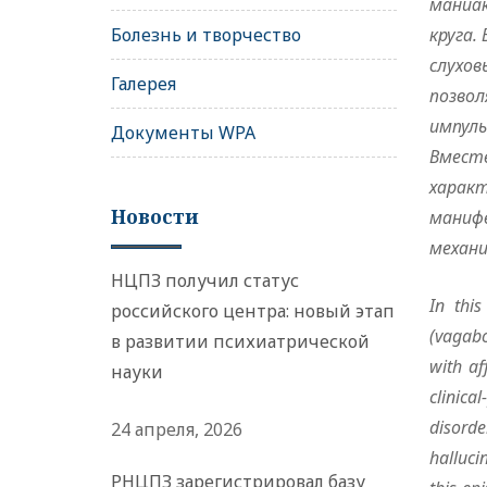
маниа
Болезнь и творчество
круга.
слухов
Галерея
позвол
импуль
Документы WPA
Вместе
харак
Новости
маниф
механи
НЦПЗ получил статус
In thi
российского центра: новый этап
(vagabo
в развитии психиатрической
with af
науки
clinica
disorde
24 апреля, 2026
hallucin
РНЦПЗ зарегистрировал базу