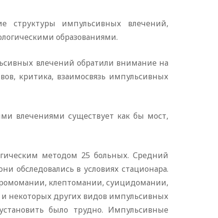
ие структуры импульсивных влечений,
ологическими образованиями.
льсивных влечений обратили внимание на
вов, критика, взаимосвязь импульсивных
ыми влечениями существует как бы мост,
огическим методом 25 больных. Средний
 они обследовались в условиях стационара.
дромомании, клептомании, суицидомании,
х и некоторых других видов импульсивных
 установить было трудно. Импульсивные