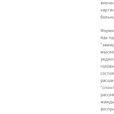
влече
карти
больн
Форми
Как пр
"зами
мысле
уедин
головн
состо
расши
"спонт
рассл
жажды
воспр