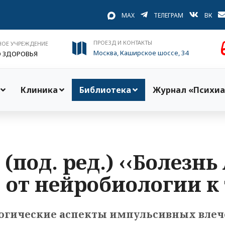
MAX
ТЕЛЕГРАМ
ВК
ПРОЕЗД И КОНТАКТЫ
НОЕ УЧРЕЖДЕНИЕ
Москва, Каширское шоссе, 34
О ЗДОРОВЬЯ
Клиника
Библиотека
Журнал «Психиа
 (под. ред.) ‹‹Болезн
 от нейробиологии к
огические аспекты импульсивных вле