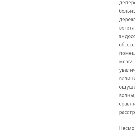
депер
больн
дереа
вегет
эндос
обсес
помещ
мозга,
увели
велич
ощуще
волны
сравни
расстр
Несмо