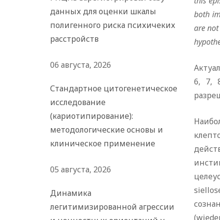
this ep
данных для оценки шкалы
both im
полигенного риска психичеких
are not
расстройств
hypothe
06 августа, 2026
Актуа
6, 7,
Стандартное цитогенетическое
разреш
исследование
(кариотипирование):
Наибо
методологические основы и
клепт
клиническое применение
дейст
инсти
05 августа, 2026
целеу
siello
Динамика
созна
легитимизированной агрессии
(wieder