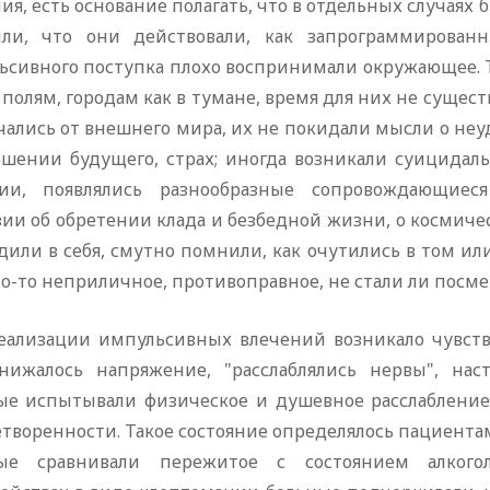
ия, есть основание полагать, что в отдельных случаях
или, что они действовали, как запрограммирова
ьсивного поступка плохо воспринимали окружающее. 
 полям, городам как в тумане, время для них не сущест
чались от внешнего мира, их не покидали мысли о не
ошении будущего, страх; иногда возникали суицидал
ии, появлялись разнообразные сопровождающиес
ии об обретении клада и безбедной жизни, о космичес
или в себя, смутно помнили, как очутились в том ил
то-то неприличное, противоправное, не стали ли посм
еализации импульсивных влечений возникало чувство
нижалось напряжение, "расслаблялись нервы", нас
ые испытывали физическое и душевное расслабление, 
творенности. Такое состояние определялось пациентами
ые сравнивали пережитое с состоянием алкого