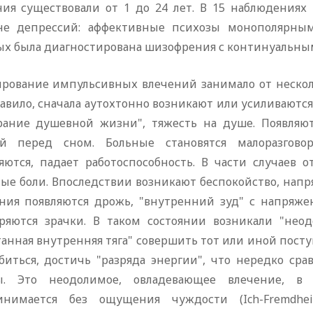
ния существовали от 1 до 24 лет. В 15 наблюдениях
не депрессий: аффективные психозы монополярны
ых была диагностирована шизофрения с континуальны
рование импульсивных влечений занимало от нескольк
авило, сначала аутохтонно возникают или усиливаются
рание душевной жизни", тяжесть на душе. Появляют
й перед сном. Больные становятся малоразгово
яются, падает работоспособность. В части случаев
ые боли. Впоследствии возникают беспокойство, напр
яния появляются дрожь, "внутренний зуд" с напряж
ряются зрачки. В таком состоянии возникали "неод
анная внутренняя тяга" совершить тот или иной пост
абиться, достичь "разряда энергии", что нередко ср
. Это неодолимое, овладевающее влечение, в о
инимается без ощущения чуждости (Ich-Fremdhei