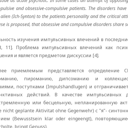
isode as acute psychotic. In some cases an attempt of oppo
s
in
pulsive and obsessive-compulsive patients. The disorders have
 alien (Ich-Synton) to the patients personality and the critical a
se is proposed, that obsessive and compulsive disorders shar
льность изучения импульсивных влечений в последние 
 8, 11]. Проблема импульсивных влечений как псих
ения и является предметом дискуссии [4].
лее приемлемым представляется определение Ch.
оманию, пироманию, дипсоманию и коллекцион
виями, поступками (Impulshandlugen) и отграничивае
нктивных действий. В качестве импульсивных де
стремленную или бесцельную, непланированную актив
se nicht geplante Aktivitat ohne Gegenwehr) с "я"- син
нием (Bewusstsein klar oder eingeengt), повторяющи
holte, bringt Genuss).