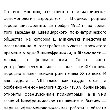
По его мнению, собственно психиатрическая
феноменология зародилась в Цюрихе, родном
городе шизофрении, 25 ноября 1922 г., во время
того заседания Швейцарского психиатрического
общества, на котором
E. Minkowski
представил
исследование о расстройстве чувства прожитого
времени у одной шизофренички,
a
Binswanger
—
доклад о феноменологии. Слово, часто
употреблявшееся в философском языке
XIX
-го века
перешло в язык психиатрии начала
XX
-го века. И
мы видели в
VIII
главе, как труды Гегеля, и
особенно «Феноменология духа» /1807/, были вновь
открыты французскими психиатрами, а в
VI
-й
главе «Шизофреническое мышление и бытие» —
первые «феноменологические» работы в области