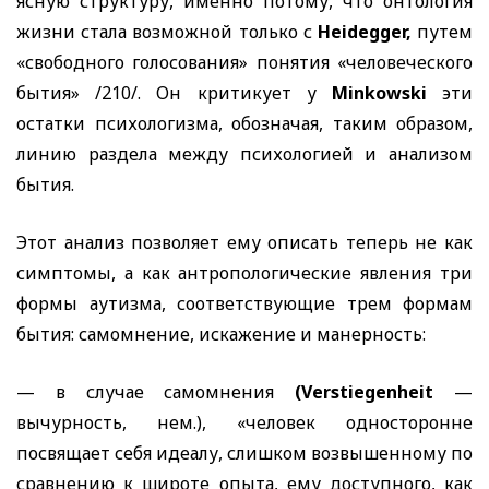
ясную структуру, именно потому, что онтология
жизни стала возможной только с
Heidegger,
путем
«свободного голосования» понятия «человеческого
бытия» /210/. Он критикует у
Minkowski
эти
остатки психологизма, обозначая, таким образом,
линию раздела между психологией и анализом
бытия.
Этот анализ позволяет ему описать теперь не как
симптомы, а как антропологические явления три
формы аутизма, соответствующие трем формам
бытия: самомнение, искажение и манерность:
— в случае самомнения
(Verstiegenheit
—
вычурность, нем.), «человек односторонне
посвящает себя идеалу, слишком возвышенному по
сравнению к широте опыта, ему доступного, как