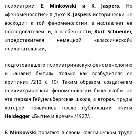
психиатрии
E. Minkowski
и
K. Jaspers.
Но
«феноменология» в духе
K. Jaspers
исторически не
восходит к той феноменологии, а наставляет ее
последователей, и, в особенности,
Kurt Schneider,
«представителя немецкой «классической»
психопатологии,
подготовившего психиатрическую феноменологию
и «анализ бытия», только как возбудителя ее
критики» /210, с. 19/. Таким образом, создателем
психиатрической феноменологии была якобы не
эта первая Гейдельбергская школа, а вторая, труды
которой появились после публикации книги
Heidegger
«Бытие и время» /1927/.
E. Minkowski
полагает в своем классическом труде