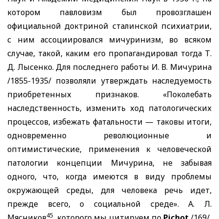
котором павловизм был провозглашен
официальной доктриной сталинской психиатрии,
с ним ассоциировался мичуринизм, во всяком
случае, такой, каким его пропагандировал тогда Т.
Д
.
Лысенко. Для последнего работы И. В. Мичурина
/1855-1935/ позволяли утверждать наследуемость
приобретенных признаков. «Поколебать
наследственность, изменить ход патологических
процессов, избежать фатальности — таковы итоги,
одновременно революционные и
оптимистические, применения к человеческой
патологии концепции Мичурина, не забывая
одного, что, когда имеются в виду проблемы
окружающей среды, для человека речь идет,
прежде всего, о социальной среде». А. Л.
45
Мясников
, которого мы цитируем по
Pichot
/169/,