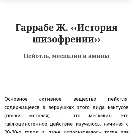
Гаррабе Ж. ‹‹История
шизофрении››
Пейотль, мескалин и амины
Основное активное вещество пейотля,
содержащееся в верхушках этого вида кактусов
(почки мескаля), — это мескалин. Его
галлюциногенное действие изучалось, начиная с
20-30-х годов и даже использовалось тогда для